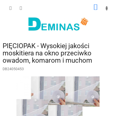
Przejść
KOSZY
do
treści
PIĘCIOPAK - Wysokiej jakości
moskitiera na okno przeciwko
owadom, komarom i muchom
DB24050453