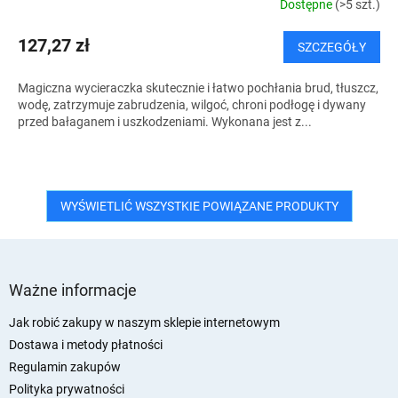
Dostępne
(>5 szt.)
127,27 zł
SZCZEGÓŁY
Magiczna wycieraczka skutecznie i łatwo pochłania brud, tłuszcz,
wodę, zatrzymuje zabrudzenia, wilgoć, chroni podłogę i dywany
przed bałaganem i uszkodzeniami. Wykonana jest z...
WYŚWIETLIĆ WSZYSTKIE POWIĄZANE PRODUKTY
S
t
Ważne informacje
o
p
Jak robić zakupy w naszym sklepie internetowym
k
Dostawa i metody płatności
a
Regulamin zakupów
Polityka prywatności