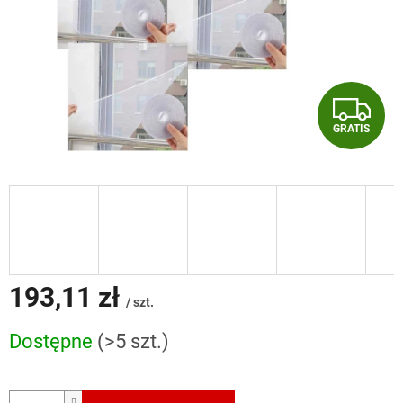
G
GRATIS
R
A
T
I
S
193,11 zł
/ szt.
Cena
Dostępne
(>5 szt.)
jednostkowa: