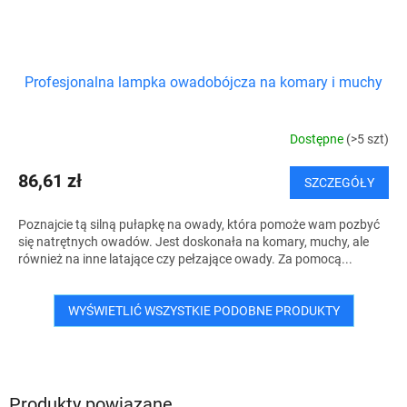
Profesjonalna lampka owadobójcza na komary i muchy
Dostępne
(>5 szt)
86,61 zł
SZCZEGÓŁY
Poznajcie tą silną pułapkę na owady, która pomoże wam pozbyć
się natrętnych owadów. Jest doskonała na komary, muchy, ale
również na inne latające czy pełzające owady. Za pomocą...
WYŚWIETLIĆ WSZYSTKIE PODOBNE PRODUKTY
Produkty powiązane