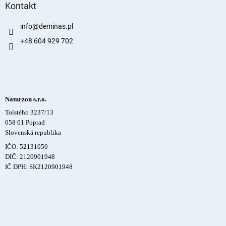
Kontakt
info
@
deminas.pl
+48 604 929 702
Naturzon s.r.o.
Tolstého 3237/13
058 01 Poprad
Slovenská republika
IČO: 52131050
DIČ: 2120901948
IČ DPH: SK2120901948