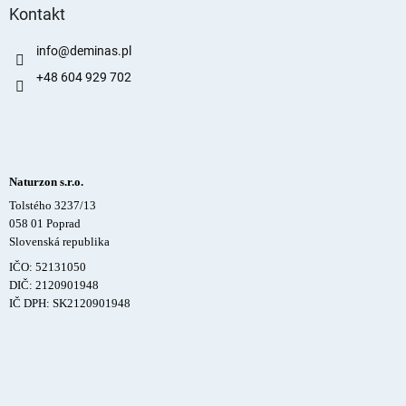
Kontakt
info
@
deminas.pl
+48 604 929 702
Naturzon s.r.o.
Tolstého 3237/13
058 01 Poprad
Slovenská republika
IČO: 52131050
DIČ: 2120901948
IČ DPH: SK2120901948