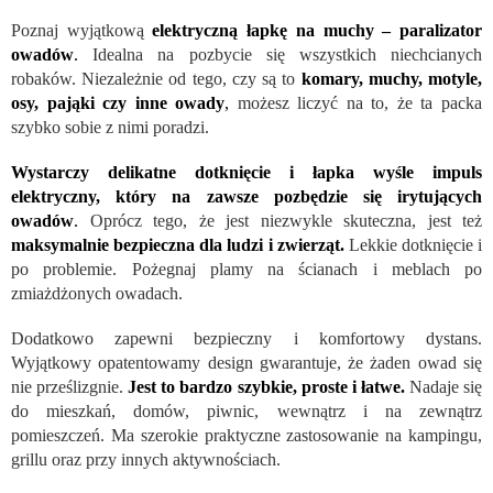
Poznaj wyjątkową
elektryczną łapkę na muchy
– paralizator
owadów
.
Idealna na pozbycie się wszystkich niechcianych
robaków. Niezależnie od tego, czy są to
komary, muchy, motyle,
osy, pająki czy inne owady
,
możesz liczyć na to, że ta packa
szybko sobie z nimi poradzi.
Wystarczy delikatne dotknięcie i łapka wyśle impuls
elektryczny, który na zawsze pozbędzie się irytujących
owadów
.
Oprócz tego, że jest niezwykle skuteczna, jest też
maksymalnie bezpieczna dla ludzi i zwierząt.
Lekkie dotknięcie i
po problemie. Pożegnaj plamy na ścianach i meblach po
zmiażdżonych owadach.
Dodatkowo zapewni bezpieczny i komfortowy dystans.
Wyjątkowy opatentowamy design gwarantuje, że żaden owad się
nie prześlizgnie.
Jest to bardzo szybkie, proste i łatwe.
Nadaje się
do mieszkań, domów, piwnic, wewnątrz i na zewnątrz
pomieszczeń. Ma szerokie praktyczne zastosowanie na kampingu,
grillu oraz przy innych aktywnościach.