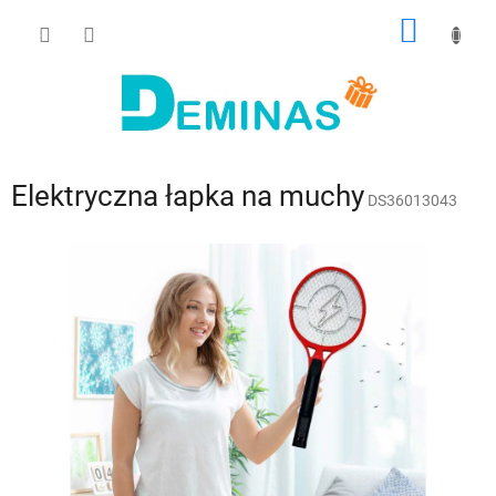
Przejść
KOSZY
do
treści
Elektryczna łapka na muchy
DS36013043