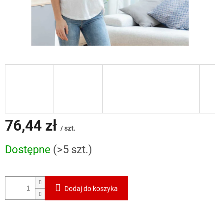
76,44 zł
/ szt.
Cena
Dostępne
(>5 szt.)
jednostkowa:
Dodaj do koszyka