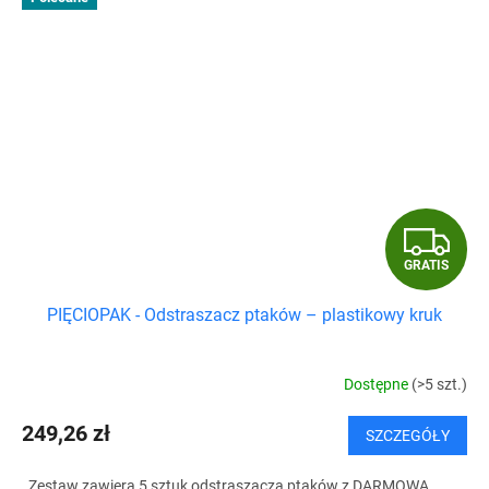
G
GRATIS
R
PIĘCIOPAK - Odstraszacz ptaków – plastikowy kruk
A
T
Dostępne
(>5 szt.)
I
249,26 zł
SZCZEGÓŁY
S
Zestaw zawiera 5 sztuk odstraszacza ptaków z DARMOWĄ