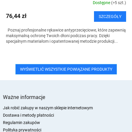
Dostępne
(>5 szt.)
76,44 zł
SZCZEGÓŁY
Poznaj profesjonalne rękawice antyprzecięciowe, które zapewnią
maksymalną ochronę Twoich dłoni podczas pracy. Dzięki
specjalnym materiałom i opatentowanej metodzie produkcji...
WYŚWIETLIĆ WSZYSTKIE POWIĄZANE PRODUKTY
S
t
Ważne informacje
o
p
Jak robić zakupy w naszym sklepie internetowym
k
Dostawa i metody płatności
a
Regulamin zakupów
Polityka prywatności