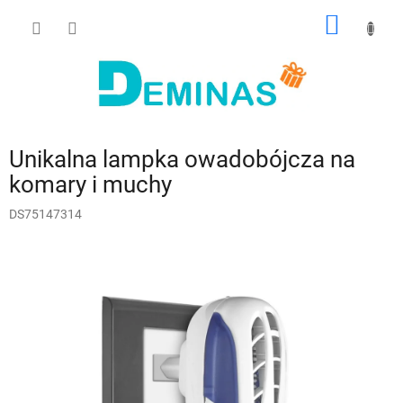
Przejść
KOSZY
do
treści
Unikalna lampka owadobójcza na
komary i muchy
DS75147314