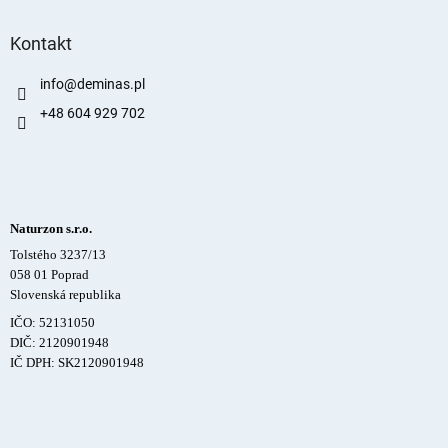
Kontakt
info
@
deminas.pl
+48 604 929 702
Naturzon s.r.o.
Tolstého 3237/13
058 01 Poprad
Slovenská republika
IČO: 52131050
DIČ: 2120901948
IČ DPH: SK2120901948