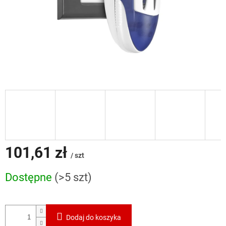
101,61 zł
/ szt
Cena
Dostępne
(>5 szt)
jednostkowa:
Dodaj do koszyka