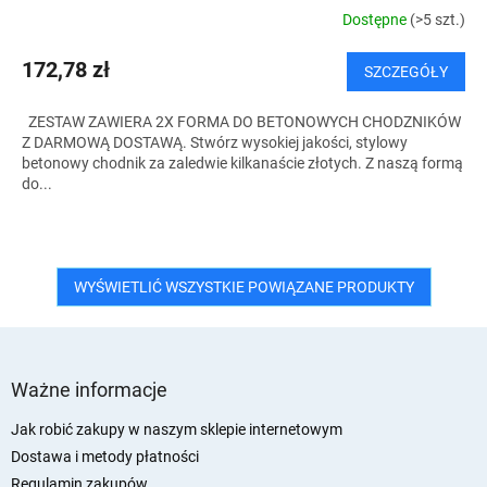
T
Dostępne
(>5 szt.)
I
172,78 zł
SZCZEGÓŁY
S
ZESTAW ZAWIERA 2X FORMA DO BETONOWYCH CHODZNIKÓW
Z DARMOWĄ DOSTAWĄ. Stwórz wysokiej jakości, stylowy
betonowy chodnik za zaledwie kilkanaście złotych. Z naszą formą
do...
WYŚWIETLIĆ WSZYSTKIE POWIĄZANE PRODUKTY
S
t
Ważne informacje
o
p
Jak robić zakupy w naszym sklepie internetowym
k
Dostawa i metody płatności
a
Regulamin zakupów