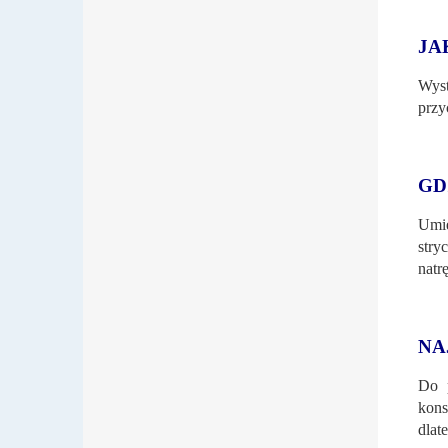
JA
Wys
przy
GD
Umie
stry
natr
NA
Do p
kons
dlat