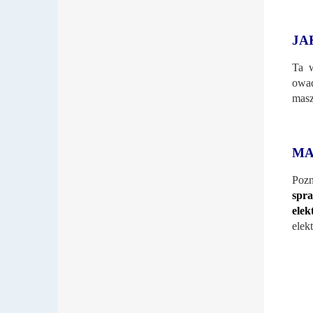
JA
Ta 
owad
masz
MA
Pozn
spra
elek
elek