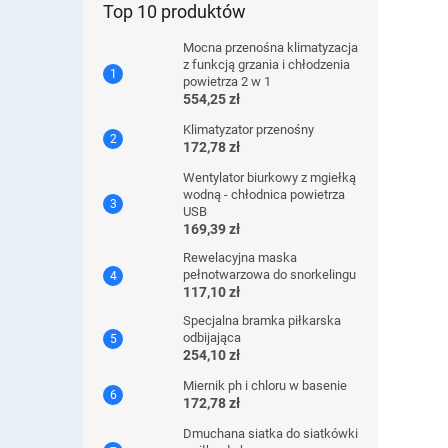
Top 10 produktów
Mocna przenośna klimatyzacja
z funkcją grzania i chłodzenia
powietrza 2 w 1
554,25 zł
Klimatyzator przenośny
172,78 zł
Wentylator biurkowy z mgiełką
wodną - chłodnica powietrza
USB
169,39 zł
Rewelacyjna maska ​​
pełnotwarzowa do snorkelingu
117,10 zł
Specjalna bramka piłkarska
odbijająca
254,10 zł
Miernik ph i chloru w basenie
172,78 zł
Dmuchana siatka do siatkówki