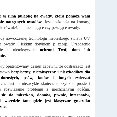
ie tą
silną pułapkę na owady, która pomoże wam
się natrętnych owadów
.
Jest doskonała na komary,
le również na inne latające czy pełzające owady.
ą nowoczesnej technologii niebieskiego światła UV
ga owady i lekkim dotykiem je zabija. Urządzenie
nie i nietoksycznie
ochroni Twój dom lub
nie.
y opatentowany design zapewni, że odstraszacz jest
entowo
bezpieczny, nietoksyczny i nieszkodliwy dla
, dorosłych, psów, kotów i innych zwierząt
ch
.
Jest to niezwykle skuteczne, szybkie, proste i
 rozwiązanie problemu z niechcianymi gośćmi.
się do mieszkań, domów, piwnic, internatów,
i wszędzie tam gdzie jest klasyczne gniazdko
zne.