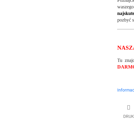
Poznajc
wasze
najskute
pozbyć s
NASZ
Tu znaj
DARM
Informac
DRUK