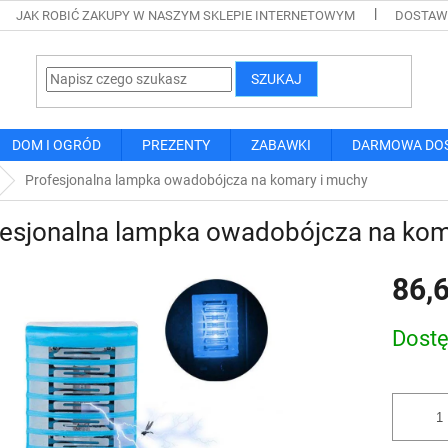
JAK ROBIĆ ZAKUPY W NASZYM SKLEPIE INTERNETOWYM
DOSTAWA
SZUKAJ
DOM I OGRÓD
PREZENTY
ZABAWKI
DARMOWA DO
Profesjonalna lampka owadobójcza na komary i muchy
fesjonalna lampka owadobójcza na kom
86,6
Cena
Dost
jednostk