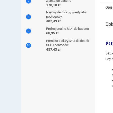
z piłką do basenu
178,10 zł
Opis
Niezwykle mocny wentylator
podłogowy
382,39 zł
Opi
Profesjonalne łatki do basenu
60,95 zł
Pompka elektryczna do desek
PO
SUP i pontonów
457,43 zł
Szuk
czy 