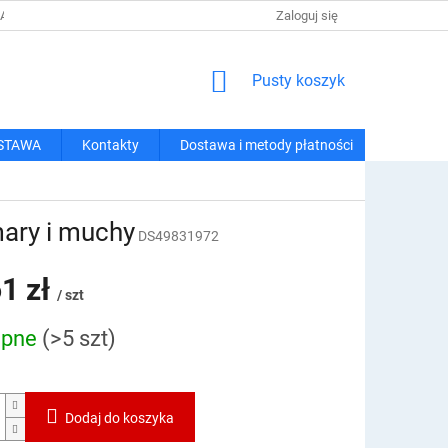
 I METODY PŁATNOŚCI
REGULAMIN ZAKUPÓW
Zaloguj się
POLITYKA PRY
KOSZYK
Pusty koszyk
STAWA
Kontakty
Dostawa i metody płatności
ary i muchy
DS49831972
1 zł
/ szt
ępne
(>5 szt)
owa:
Dodaj do koszyka