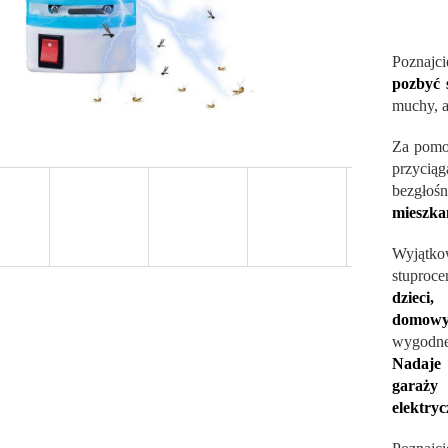
Poznajc
pozbyć 
muchy, a
Za pomoc
przycią
bezgłoś
mieszka
Wyjątkow
stuproc
dzieci
domowy
wygodne
Nadaje 
garaży 
elektryc