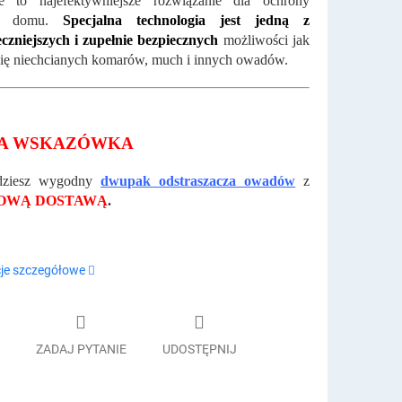
ie to najefektywniejsze rozwiązanie dla ochrony
go domu.
Specjalna technologia jest jedną z
czniejszych i zupełnie bezpiecznych
możliwości jak
ię niechcianych komarów, much i innych owadów.
A WSKAZÓWKA
dziesz wygodny
dwupak odstraszacza owadów
z
OWĄ DOSTAWĄ
.
je szczegółowe
ZADAJ PYTANIE
UDOSTĘPNIJ