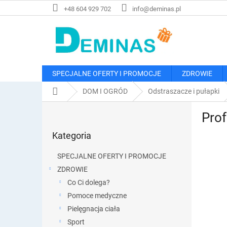
Przejść
+48 604 929 702
info@deminas.pl
do
treści
SPECJALNE OFERTY I PROMOCJE
ZDROWIE
Home
DOM I OGRÓD
Odstraszacze i pułapki
P
Pro
a
Pominąć
s
Kategoria
kategorie
e
k
SPECJALNE OFERTY I PROMOCJE
b
ZDROWIE
o
Co Ci dolega?
c
z
Pomoce medyczne
n
Pielęgnacja ciała
y
Sport