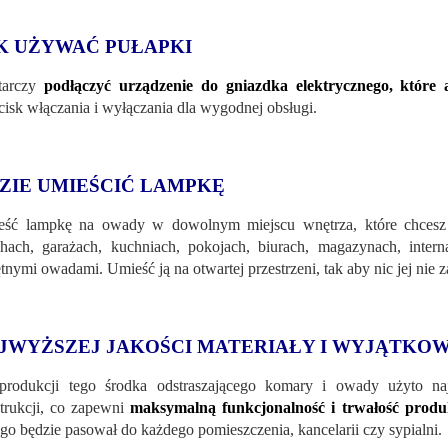
K UŻYWAĆ PUŁAPKI
tarczy
podłączyć urządzenie do gniazdka elektrycznego, które 
cisk włączania i wyłączania dla wygodnej obsługi.
ZIE UMIEŚCIĆ LAMPKĘ
ść lampkę na owady w dowolnym miejscu wnętrza, które chcesz c
chach, garażach, kuchniach, pokojach, biurach, magazynach, intern
ętnymi owadami. Umieść ją na otwartej przestrzeni, tak aby nic jej nie z
JWYŻSZEJ JAKOŚCI MATERIAŁY I WYJĄTKOW
rodukcji tego środka odstraszającego komary i owady użyto naj
trukcji, co zapewni
maksymalną funkcjonalność i trwałość prod
ego będzie pasował do każdego pomieszczenia, kancelarii czy sypialni.