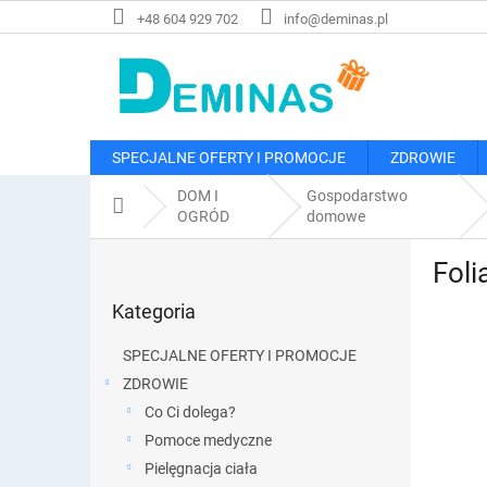
Przejść
+48 604 929 702
info@deminas.pl
do
treści
SPECJALNE OFERTY I PROMOCJE
ZDROWIE
DOM I
Gospodarstwo
Home
OGRÓD
domowe
P
Foli
a
Pominąć
s
Kategoria
kategorie
e
k
SPECJALNE OFERTY I PROMOCJE
b
ZDROWIE
o
Co Ci dolega?
c
z
Pomoce medyczne
n
Pielęgnacja ciała