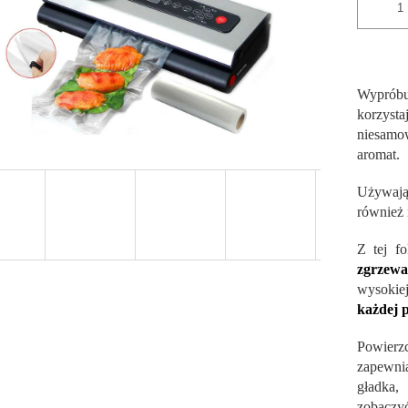
Wyprób
korzyst
niesamo
aromat.
Używaj
również 
Z tej f
zgrzewa
wysokie
każdej 
Powierz
zapewn
gładka
zobaczy