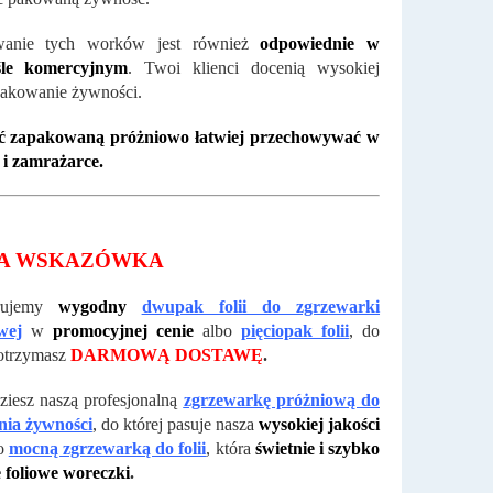
wanie tych worków jest również
odpowiednie w
śle komercyjnym
. Twoi klienci docenią wysokiej
pakowanie żywności.
 zapakowaną próżniowo łatwiej przechowywać w
 i zamrażarce.
A WSKAZÓWKA
rujemy
wygodny
dwupak folii do zgrzewarki
wej
w
promocyjnej cenie
albo
pięciopak folii
, do
otrzymasz
DARMOWĄ DOSTAWĘ
.
ziesz naszą profesjonalną
zgrzewarkę próżniową do
ia żywności
, do której pasuje nasza
wysokiej jakości
o
mocną zgrzewarką do folii
, która
świetnie i szybko
 foliowe woreczki
.