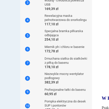
wodną - chłodnica powietrza
USB
169,39 zł
Rewelacyjna maska ​​
pełnotwarzowa do snorkelingu
117,10 zł
Specjalna bramka piłkarska
odbijająca
254,10 zł
Miernik ph i chloru w basenie
172,78 zł
Dmuchana siatka do siatkówki
z piłką do basenu
178,10 zł
Niezwykle mocny wentylator
podłogowy
382,39 zł
Profesjonalne łatki do basenu
60,95 zł
W 
Pompka elektryczna do desek
SUP i pontonów
Prak