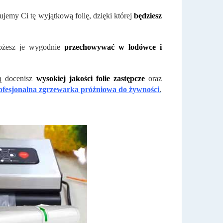
jemy Ci tę wyjątkową folię, dzięki której
będziesz
możesz je wygodnie
przechowywać w lodówce i
ią docenisz
wysokiej jakości folie zastępcze
oraz
ofesjonalna zgrzewarka próżniowa do żywności
.