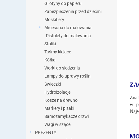
Gilotyny do papieru
Zabezpieczenia przed dziećmi
Moskitiery
Akcesoria do malowania
Pistolety do malowania
Stoliki
Taśmy klejące
Kółka
Worki do siedzenia
Lampy do uprawy roślin
ZA
Świeczki
Hydroizolacje
Znak
Kosze na drewno
w pr
Markery i pisaki
Najw
Samozamykacze drzwi
Wagi wiszące
PREZENTY
MO