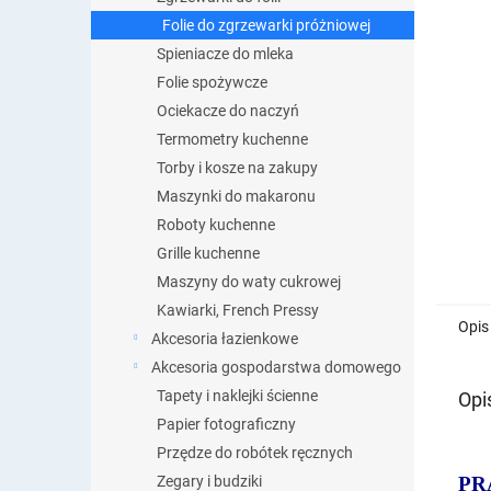
Folie do zgrzewarki próżniowej
Spieniacze do mleka
Folie spożywcze
Ociekacze do naczyń
Termometry kuchenne
Torby i kosze na zakupy
Maszynki do makaronu
Roboty kuchenne
Grille kuchenne
Maszyny do waty cukrowej
Kawiarki, French Pressy
Opis
Akcesoria łazienkowe
Akcesoria gospodarstwa domowego
Tapety i naklejki ścienne
Opi
Papier fotograficzny
Przędze do robótek ręcznych
PR
Zegary i budziki