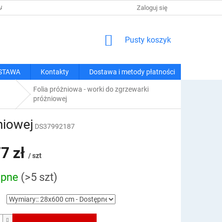
 I METODY PŁATNOŚCI
REGULAMIN ZAKUPÓW
Zaloguj się
POLITYKA PRY
KOSZYK
Pusty koszyk
STAWA
Kontakty
Dostawa i metody płatności
Folia próżniowa - worki do zgrzewarki
próżniowej
niowej
DS37992187
7 zł
/ szt
ępne
(>5 szt)
owa: