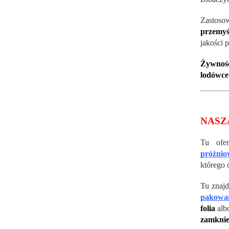
Zastoso
przemy
jakości 
Żywność
lodówce
NASZ
Tu ofe
próżnio
którego 
Tu znajd
pakowan
folia
alb
zamknie