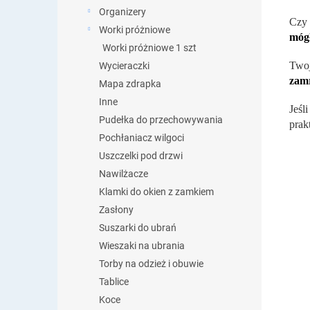
Organizery
Czy 
Worki próżniowe
móg
Worki próżniowe 1 szt
Twoj
Wycieraczki
zam
Mapa zdrapka
Inne
Jeśl
Pudełka do przechowywania
prak
Pochłaniacz wilgoci
Uszczelki pod drzwi
Nawilżacze
Klamki do okien z zamkiem
Zasłony
Suszarki do ubrań
Wieszaki na ubrania
Torby na odzież i obuwie
Tablice
Koce