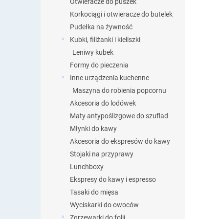
Otwieracze do puszek
Korkociągi i otwieracze do butelek
Pudełka na żywność
Kubki, filiżanki i kieliszki
Leniwy kubek
Formy do pieczenia
Inne urządzenia kuchenne
Maszyna do robienia popcornu
Akcesoria do lodówek
Maty antypoślizgowe do szuflad
Młynki do kawy
Akcesoria do ekspresów do kawy
Stojaki na przyprawy
Lunchboxy
Ekspresy do kawy i espresso
Tasaki do mięsa
Wyciskarki do owoców
Zgrzewarki do folii