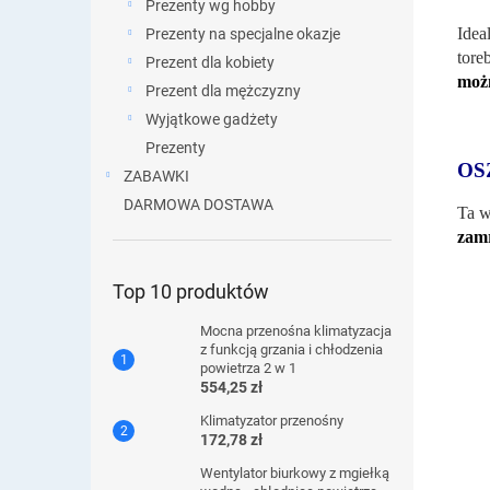
Prezenty wg hobby
Idea
Prezenty na specjalne okazje
tore
Prezent dla kobiety
moż
Prezent dla mężczyzny
Wyjątkowe gadżety
Prezenty
OS
ZABAWKI
DARMOWA DOSTAWA
Ta w
zam
Top 10 produktów
Mocna przenośna klimatyzacja
z funkcją grzania i chłodzenia
powietrza 2 w 1
554,25 zł
Klimatyzator przenośny
172,78 zł
Wentylator biurkowy z mgiełką