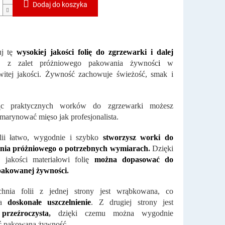
Dodaj do koszyka
uj tę
wysokiej jakości folię do zgrzewarki i dalej
aj z zalet próżniowego pakowania żywnośc
i
w
witej jakości. Żywność zachowuje świeżość, smak i
ąc praktycznych worków do zgrzewarki możesz
marynować mięso jak profesjonalista.
olii łatwo, wygodnie i szybko
stworzysz
worki do
nia próżniowego o potrzebnych wymiarach
.
Dzięki
j jakości materiałowi folię
można dopasować do
pakowanej żywności
.
chnia folii z jednej strony jest wrąbkowana, co
ia
doskonałe uszczelnienie
. Z drugiej strony jest
,
przeźroczysta
,
dzięki czemu można wygodnie
ć pakowaną żywność.