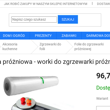
JAK ROBIĆ ZAKUPY W NASZYM SKLEPIE INTERNETOWYM
DOSTAWA
SZUKAJ
DOM I OGRÓD
PREZENTY
ZABAWKI
DARMOWA DO
Akcesoria
Zgrzewarki do
Folie do zgrzewarki
kuchenne
folii
próżniowej
a próżniowa - worki do zgrzewarki próż
96,7
Cena
Dost
jednostk
Wariant