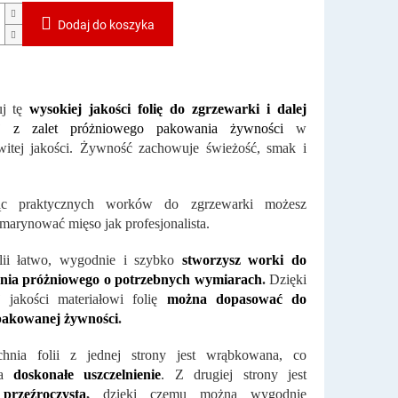
Dodaj do koszyka
uj tę
wysokiej jakości folię do zgrzewarki i dalej
aj z zalet próżniowego pakowania żywności
w
witej jakości. Żywność zachowuje świeżość, smak i
ąc praktycznych worków do zgrzewarki możesz
marynować mięso jak profesjonalista.
olii łatwo, wygodnie i szybko
stworzysz
worki do
nia próżniowego o potrzebnych wymiarach
.
Dzięki
j jakości materiałowi folię
można dopasować do
pakowanej żywności
.
chnia folii z jednej strony jest wrąbkowana, co
ia
doskonałe uszczelnienie
. Z drugiej strony jest
,
przeźroczysta
,
dzięki czemu można wygodnie