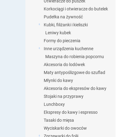
Otwieracze do puszek
Korkociągi i otwieracze do butelek
Pudełka na żywność
Kubki, filiżanki i kieliszki
Leniwy kubek
Formy do pieczenia
Inne urządzenia kuchenne
Maszyna do robienia popcornu
Akcesoria do lodówek
Maty antypoślizgowe do szuflad
Młynki do kawy
Akcesoria do ekspresów do kawy
Stojaki na przyprawy
Lunchboxy
Ekspresy do kawy i espresso
Tasaki do mięsa
Wyciskarki do owoców
Zgrzewarki do folii