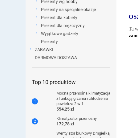
Prezenty wg hobby
Prezenty na specjalne okazje
OS
Prezent dla kobiety
Prezent dla mężczyzny
Ta w
Wyjątkowe gadżety
zam
Prezenty
ZABAWKI
DARMOWA DOSTAWA
Top 10 produktów
Mocna przenośna klimatyzacja
z funkcją grzania i chłodzenia
powietrza 2 w 1
554,25 zł
Klimatyzator przenośny
172,78 zł
Wentylator biurkowy z mgiełką