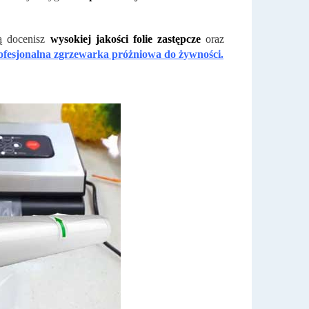
ią docenisz
wysokiej jakości folie zastępcze
oraz
ofesjonalna zgrzewarka próżniowa do żywności.