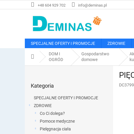
Przejść
+48 604 929 702
info@deminas.pl
do
treści
SPECJALNE OFERTY I PROMOCJE
ZDROWIE
DOM I
Gospodarstwo
Ak
Home
OGRÓD
domowe
k
P
PIĘC
a
Pominąć
s
Kategoria
DC3799
kategorie
e
k
SPECJALNE OFERTY I PROMOCJE
b
ZDROWIE
o
Co Ci dolega?
c
z
Pomoce medyczne
n
Pielęgnacja ciała