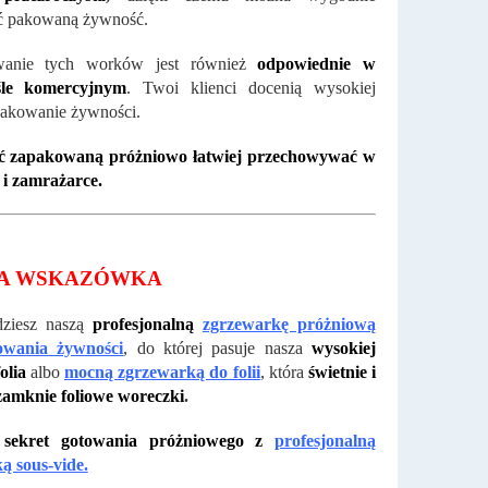
ć pakowaną żywność.
wanie tych worków jest również
odpowiednie w
śle komercyjnym
. Twoi klienci docenią wysokiej
pakowanie żywności.
 zapakowaną próżniowo łatwiej przechowywać w
 i zamrażarce.
A WSKAZÓWKA
dziesz naszą
profesjonalną
zgrzewarkę próżniową
owania żywności
, do której pasuje nasza
wysokiej
olia
albo
mocną zgrzewarką do folii
, która
świetnie i
zamknie foliowe woreczki
.
sekret gotowania próżniowego z
profesjonalną
ą sous-vide.