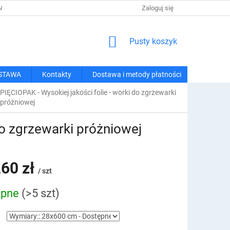
 I METODY PŁATNOŚCI
REGULAMIN ZAKUPÓW
Zaloguj się
POLITYKA PRY
KOSZYK
Pusty koszyk
STAWA
Kontakty
Dostawa i metody płatności
PIĘCIOPAK - Wysokiej jakości folie - worki do zgrzewarki
próżniowej
do zgrzewarki próżniowej
,60 zł
/ szt
ępne
(>5 szt)
owa: