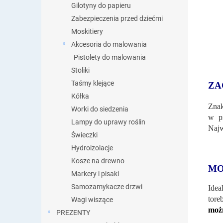
Gilotyny do papieru
Zabezpieczenia przed dziećmi
Moskitiery
Akcesoria do malowania
Pistolety do malowania
Stoliki
Taśmy klejące
ZA
Kółka
Znak
Worki do siedzenia
w pr
Lampy do uprawy roślin
Najw
Świeczki
Hydroizolacje
Kosze na drewno
MO
Markery i pisaki
Samozamykacze drzwi
Idea
tore
Wagi wiszące
moż
PREZENTY