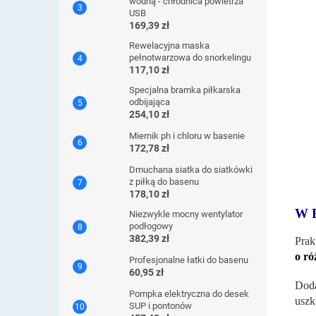
wodną - chłodnica powietrza
USB
169,39 zł
Rewelacyjna maska ​​
pełnotwarzowa do snorkelingu
117,10 zł
Specjalna bramka piłkarska
odbijająca
254,10 zł
Miernik ph i chloru w basenie
172,78 zł
Dmuchana siatka do siatkówki
z piłką do basenu
178,10 zł
W 
Niezwykle mocny wentylator
podłogowy
382,39 zł
Prak
o ró
Profesjonalne łatki do basenu
60,95 zł
Dod
Pompka elektryczna do desek
uszk
SUP i pontonów