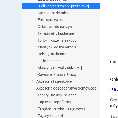
Folie do zgrzewarki próżniowej
Spieniacze do mleka
Folie spożywcze
Ociekacze do naczyń
Termometry kuchenne
Torby i kosze na zakupy
Maszynki do makaronu
Roboty kuchenne
Grille kuchenne
Opis
Maszyny do waty cukrowej
Kawiarki, French Pressy
Opi
Akcesoria łazienkowe
Akcesoria gospodarstwa domowego
PR
Tapety i naklejki ścienne
Czy 
Papier fotograficzny
móg
Przędze do robótek ręcznych
Zegary i budziki
Twoj