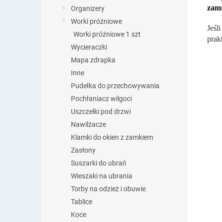
zam
Organizery
Worki próżniowe
Jeśl
Worki próżniowe 1 szt
prak
Wycieraczki
Mapa zdrapka
Inne
Pudełka do przechowywania
Pochłaniacz wilgoci
Uszczelki pod drzwi
Nawilżacze
Klamki do okien z zamkiem
Zasłony
Suszarki do ubrań
Wieszaki na ubrania
Torby na odzież i obuwie
Tablice
Koce