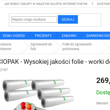
JAK ROBIĆ ZAKUPY W NASZYM SKLEPIE INTERNETOWYM
DOSTAWA
SZUKAJ
DOM I OGRÓD
PREZENTY
ZABAWKI
DARMOWA DO
cesoria
Zgrzewarki do
Folie do zgrzewarki
uchenne
folii
próżniowej
IOPAK - Wysokiej jakości folie - worki 
2187
269
Cena
Dost
jednostk
Wariant