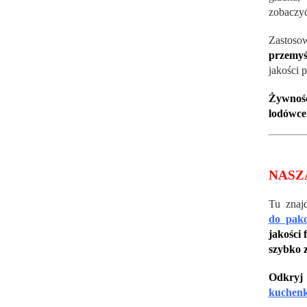
zobaczy
Zastoso
przemy
jakości 
Żywność
lodówce
NASZ
Tu znaj
do pak
jakości f
szybko 
Odkryj 
kuchenk