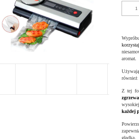
Wyprób
korzyst
niesamo
aromat.
Używaj
również 
Z tej f
zgrzewa
wysokie
każdej 
Powierz
zapewn
gładka