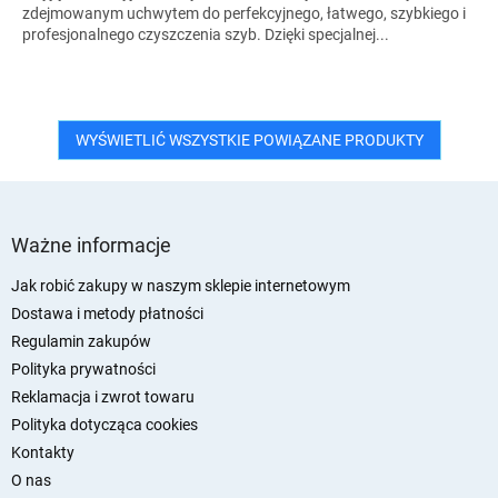
zdejmowanym uchwytem do perfekcyjnego, łatwego, szybkiego i
profesjonalnego czyszczenia szyb. Dzięki specjalnej...
WYŚWIETLIĆ WSZYSTKIE POWIĄZANE PRODUKTY
S
t
Ważne informacje
o
p
Jak robić zakupy w naszym sklepie internetowym
k
Dostawa i metody płatności
a
Regulamin zakupów
Polityka prywatności
Reklamacja i zwrot towaru
Polityka dotycząca cookies
Kontakty
O nas