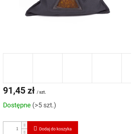
91,45 zł
/ szt.
Cena
Dostępne
(>5 szt.)
jednostkowa:
Dodaj do koszyka