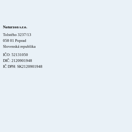
Naturzon s.r.o.
Tolstého 3237/13
058 01 Poprad
Slovenská republika
IČO: 52131050
DIČ: 2120901948
IČ DPH: SK2120901948