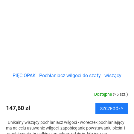
PIĘCIOPAK - Pochłaniacz wilgoci do szafy - wiszący
Dostępne
(>5 szt.)
147,60 zł
SZCZEGÓŁY
Unikalny wiszący pochłaniacz wilgoci - woreczek pochłaniający
ma na celu usuwanie wilgoci, zapobieganie powstawaniu pleśni i
zapobieganie brzydkim zapachom odzieży. Możesz go...