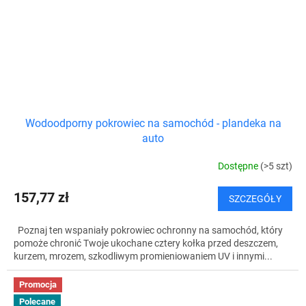
Wodoodporny pokrowiec na samochód - plandeka na
auto
Dostępne
(>5 szt)
157,77 zł
SZCZEGÓŁY
Poznaj ten wspaniały pokrowiec ochronny na samochód, który
pomoże chronić Twoje ukochane cztery kołka przed deszczem,
kurzem, mrozem, szkodliwym promieniowaniem UV i innymi...
Promocja
Polecane