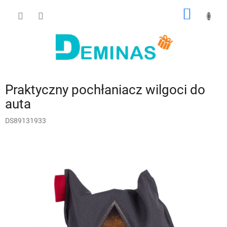
Przejść
KOSZY
do
treści
Praktyczny pochłaniacz wilgoci do
auta
DS89131933