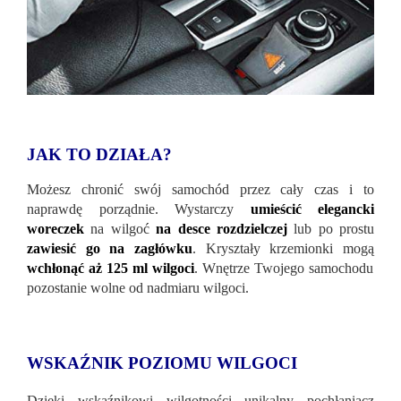
JAK TO DZIAŁA?
Możesz chronić swój samochód przez cały czas i to
naprawdę porządnie. Wystarczy
umieścić elegancki
woreczek
na wilgoć
na desce rozdzielczej
lub po prostu
zawiesić go na zagłówku
. Kryształy krzemionki mogą
wchłonąć aż 125 ml wilgoci
. Wnętrze Twojego samochodu
pozostanie wolne od nadmiaru wilgoci.
WSKAŹNIK POZIOMU WILGOCI
Dzięki wskaźnikowi wilgotności unikalny pochłaniacz