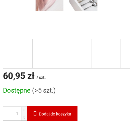
60,95 zł
/ szt.
Cena
Dostępne
(>5 szt.)
jednostkowa:
Dodaj do koszyka