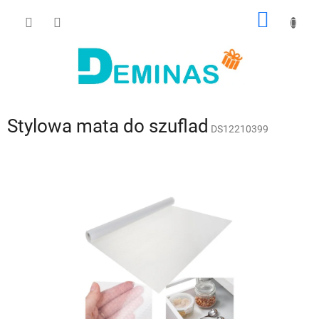
Przejść
KOSZY
do
treści
Stylowa mata do szuflad
DS12210399