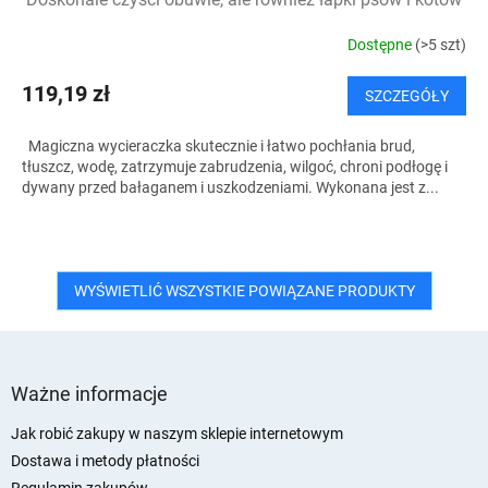
Dostępne
(>5 szt)
119,19 zł
SZCZEGÓŁY
Magiczna wycieraczka skutecznie i łatwo pochłania brud,
tłuszcz, wodę, zatrzymuje zabrudzenia, wilgoć, chroni podłogę i
dywany przed bałaganem i uszkodzeniami. Wykonana jest z...
WYŚWIETLIĆ WSZYSTKIE POWIĄZANE PRODUKTY
S
t
Ważne informacje
o
p
Jak robić zakupy w naszym sklepie internetowym
k
Dostawa i metody płatności
a