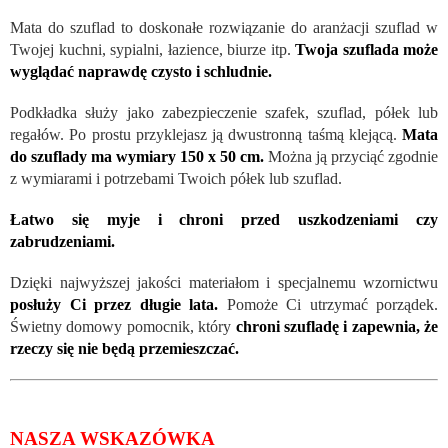
Mata do szuflad to doskonałe rozwiązanie do aranżacji szuflad w
Twojej kuchni, sypialni, łazience, biurze itp.
Twoja szuflada może
wyglądać naprawdę czysto i schludnie.
Podkładka służy jako zabezpieczenie szafek, szuflad, półek lub
regałów. Po prostu przyklejasz ją dwustronną taśmą klejącą.
Mata
do szuflady ma wymiary 150 x 50 cm.
Można ją przyciąć zgodnie
z wymiarami i potrzebami Twoich półek lub szuflad.
Łatwo się myje i chroni przed uszkodzeniami czy
zabrudzeniami.
Dzięki najwyższej jakości materiałom i specjalnemu wzornictwu
posłuży Ci przez długie lata.
Pomoże Ci utrzymać porządek.
Świetny domowy pomocnik, który
chroni szufladę i zapewnia, że
​​rzeczy się nie będą przemieszczać.
NASZA WSKAZÓWKA