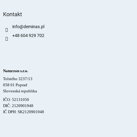
Kontakt
info
@
deminas.pl
+48 604 929 702
Naturzon s.r.o.
Tolstého 3237/13
058 01 Poprad
Slovenská republika
IČO: 52131050
DIČ: 2120901948
IČ DPH: SK2120901948