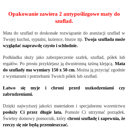
Opakowanie zawiera 2 antypoślizgowe maty do
szuflad.
Mata do szuflad to doskonałe rozwiązanie do aranżacji szuflad w
Twojej kuchni, sypialni, łazience, biurze itp.
Twoja szuflada może
wyglądać naprawdę czysto i schludnie.
Podkładka służy jako zabezpieczenie szafek, szuflad, półek lub
regałów. Po prostu przyklejasz ją dwustronną taśmą klejącą.
Mata
do szuflady ma wymiary 150 x 50 cm.
Można ją przyciąć zgodnie
z wymiarami i potrzebami Twoich półek lub szuflad.
Łatwo się myje i chroni przed uszkodzeniami czy
zabrudzeniami.
Dzięki najwyższej jakości materiałom i specjalnemu wzornictwu
posłuży Ci przez długie lata.
Pomoże Ci utrzymać porządek.
Świetny domowy pomocnik, który
chroni szufladę i zapewnia, że
​​rzeczy się nie będą przemieszczać.