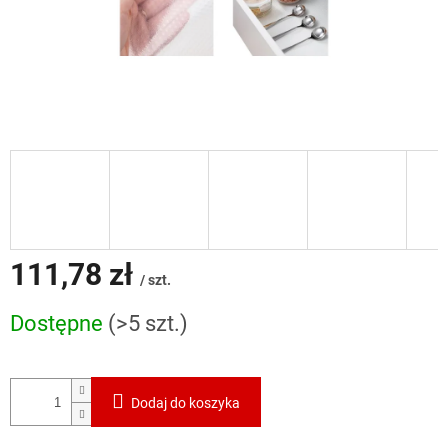
111,78 zł
/ szt.
Cena
Dostępne
(>5 szt.)
jednostkowa:
Dodaj do koszyka