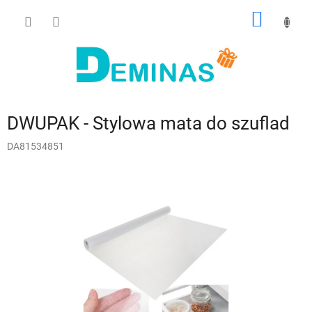
Przejść
KOSZY
do
treści
DWUPAK - Stylowa mata do szuflad
DA81534851