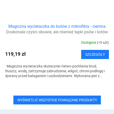
Magiczna wycieraczka do butów z mikrofibry - ciemna
Doskonale czyści obuwie, ale również łapki psów i kotów
Dostępne
(>5 szt)
119,19 zł
SZCZEGÓŁY
Magiczna wycieraczka skutecznie i łatwo pochłania brud,
tłuszcz, wodę, zatrzymuje zabrudzenia, wilgoć, chroni podłogę i
dywany przed bałaganem i uszkodzeniami. Wykonana jest z...
WYŚWIETLIĆ WSZYSTKIE POWIĄZANE PRODUKTY