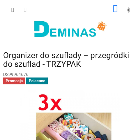
Przejść
KOSZY
do
treści
Organizer do szuflady – przegródki
do szuflad - TRZYPAK
DS99964676
Promocja
Polecane