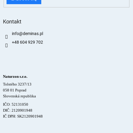
Kontakt
info
@
deminas.pl
+48 604 929 702
Naturzon s.r.o.
Tolstého 3237/13
058 01 Poprad
Slovenská republika
IČO: 52131050
DIČ: 2120901948
IČ DPH: SK2120901948