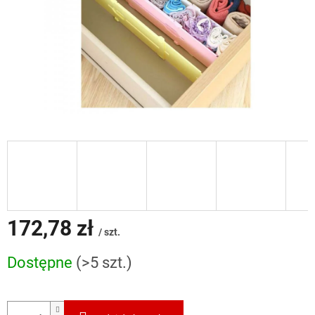
172,78 zł
/ szt.
Cena
Dostępne
(>5 szt.)
jednostkowa: