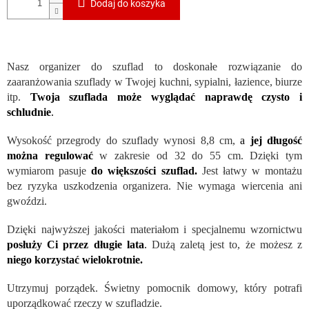
Dodaj do koszyka
Nasz organizer do szuflad to doskonałe rozwiązanie do
zaaranżowania szuflady w Twojej kuchni, sypialni, łazience, biurze
itp.
Twoja szuflada może wyglądać naprawdę czysto i
schludnie
.
Wysokość przegrody do szuflady wynosi 8,8 cm,
a
jej długość
można regulować
w zakresie od 32 do 55 cm. Dzięki tym
wymiarom pasuje
do większości szuflad.
Jest łatwy w montażu
bez ryzyka uszkodzenia organizera. Nie wymaga wiercenia ani
gwoździ.
Dzięki najwyższej jakości materiałom i specjalnemu wzornictwu
posłuży Ci przez długie lata
.
Dużą zaletą jest to, że możesz z
niego korzystać wielokrotnie.
Utrzymuj porządek. Świetny pomocnik domowy, który potrafi
uporządkować rzeczy w szufladzie.