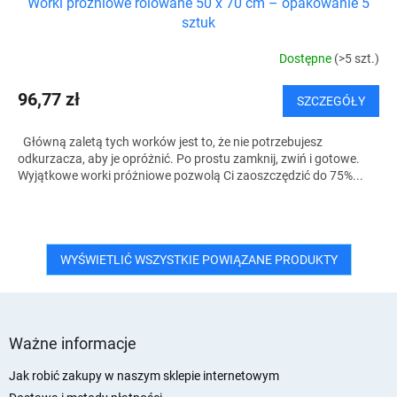
Worki próżniowe rolowane 50 x 70 cm – opakowanie 5
sztuk
Dostępne
(>5 szt.)
96,77 zł
SZCZEGÓŁY
Główną zaletą tych worków jest to, że nie potrzebujesz
odkurzacza, aby je opróżnić. Po prostu zamknij, zwiń i gotowe.
Wyjątkowe worki próżniowe pozwolą Ci zaoszczędzić do 75%...
WYŚWIETLIĆ WSZYSTKIE POWIĄZANE PRODUKTY
S
t
Ważne informacje
o
p
Jak robić zakupy w naszym sklepie internetowym
k