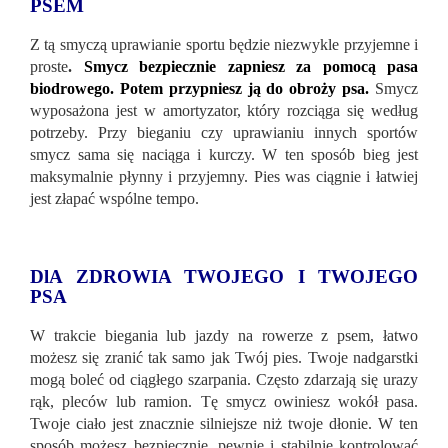
PSEM
Z tą smyczą uprawianie sportu będzie niezwykle przyjemne i
proste
.
Smycz bezpiecznie zapniesz za pomocą pasa
biodrowego. Potem przypniesz ją do obroży psa.
Smycz
wyposażona jest w amortyzator, który rozciąga się według
potrzeby. Przy bieganiu czy uprawianiu innych sportów
smycz sama się naciąga i kurczy. W ten sposób bieg jest
maksymalnie płynny i przyjemny. Pies was ciągnie i łatwiej
jest złapać wspólne tempo.
DlA ZDROWIA TWOJEGO I TWOJEGO
PSA
W trakcie biegania lub jazdy na rowerze z psem, łatwo
możesz się zranić tak samo jak Twój pies. Twoje nadgarstki
mogą boleć od ciągłego szarpania. Często zdarzają się urazy
rąk, pleców lub ramion. Tę smycz owiniesz wokół pasa.
Twoje ciało jest znacznie silniejsze niż twoje dłonie. W ten
sposób możesz bezpiecznie, pewnie i stabilnie kontrolować