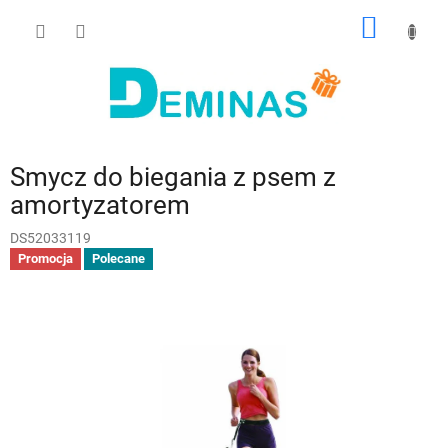
Przejść
KOSZY
do
treści
Smycz do biegania z psem z
amortyzatorem
DS52033119
Promocja
Polecane