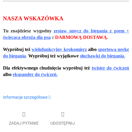
NASZA WSKAZÓWKA
Tu znajdziesz wygodny
zestaw
smycz do biegania z psem +
świecąca obroża dla psa
z
DARMOWĄ DOSTAWĄ.
Wypróbuj też
wielofunkcyjny krokomierz
albo
sportową nerkę
do biegania
.
Wypróbuj też
wyjątkowe
słuchawki do biegania
.
Dla efektywmego chudnięcia wypróbuj też
twister do ćwiczeń
albo
ekspander do ćwiczeń
.
Informacje szczegółowe
ZADAJ PYTANIE
UDOSTĘPNIJ