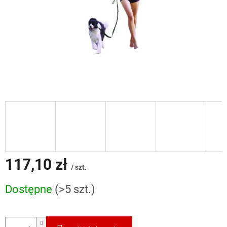
117,10 zł
/ szt.
Cena
Dostępne
(>5 szt.)
jednostkowa: