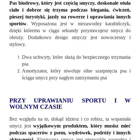
Pas biodrowy, który jest częścią smyczy, doskonale otula
ciało i dobrze się trzyma podczas biegania, ćwiczeń,
pieszej turystyki, jazdy na rowerze i uprawiania innych
sportów
.
Wyposażona jest w niezawodny karabińczyk,
dzięki któremu w ciągu sekundy przymocujesz smycz do
obroży. Dodatkowo design smyczy jest nowoczesny i
stylowy.
Dwa uchwyty, które służą do bezpiecznego trzymania
psa
Amortyzator, który niweluje silne szarpnięcia psa i
ściąga smycz przy nagłym zatrzymaniu psa
PRZY UPRAWIANIU SPORTU I W
WOLNYM CZASIE
Bez względu na to, dokąd idziesz i co robisz, ta wspaniała
smycz jest
wyjątkowym produktem, który musisz mieć
podczas spacerów z psem, wędrówek, podróży i innych
aktywności
.
Elastyczna smycz jest niezwykle wygodna i