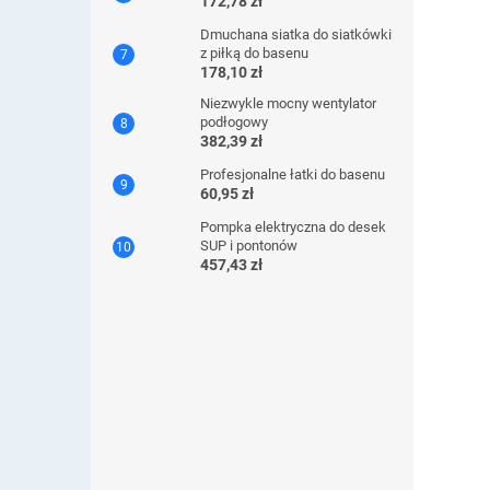
172,78 zł
Dmuchana siatka do siatkówki
z piłką do basenu
178,10 zł
Niezwykle mocny wentylator
podłogowy
382,39 zł
Profesjonalne łatki do basenu
60,95 zł
Pompka elektryczna do desek
SUP i pontonów
457,43 zł