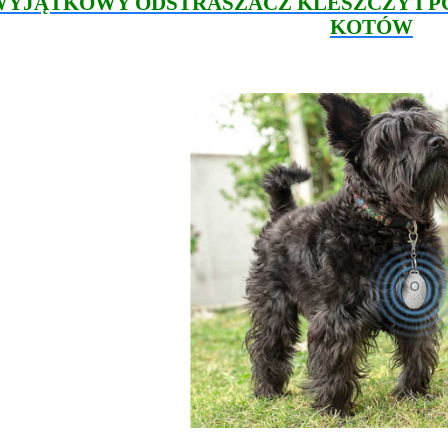
WYJĄTKOWY ODSTRASZACZ KLESZCZY I PC
KOTÓW