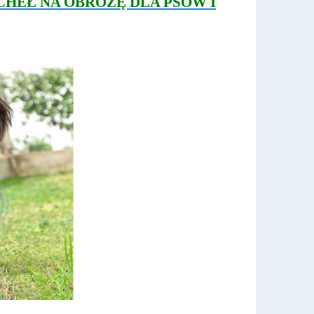
HEŁ NA OBROŻĘ DLA PSÓW I