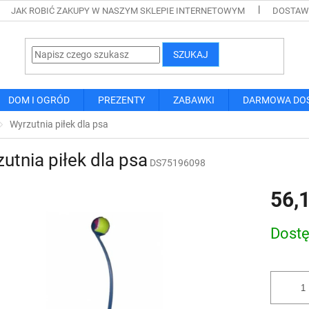
JAK ROBIĆ ZAKUPY W NASZYM SKLEPIE INTERNETOWYM
DOSTAWA
SZUKAJ
DOM I OGRÓD
PREZENTY
ZABAWKI
DARMOWA DO
Wyrzutnia piłek dla psa
utnia piłek dla psa
DS75196098
56,1
Cena
Dost
jednostk