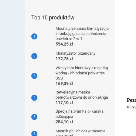
Top 10 produktów
Mocna przenośna klimatyzacja
z funkcją grzania i chłodzenia
powietrza 2 w 1
554,25 zł
Klimatyzator przenośny
172,78 zł
Wentylator biurkowy z mgiełką
wodną - chłodnica powietrza
USB
169,39 zł
Rewelacyjna maska ​​
pełnotwarzowa do snorkelingu
Poz
117,10 zł
niez
Specjalna bramka piłkarska
odbijająca
254,10 zł
Miernik ph i chloru w basenie