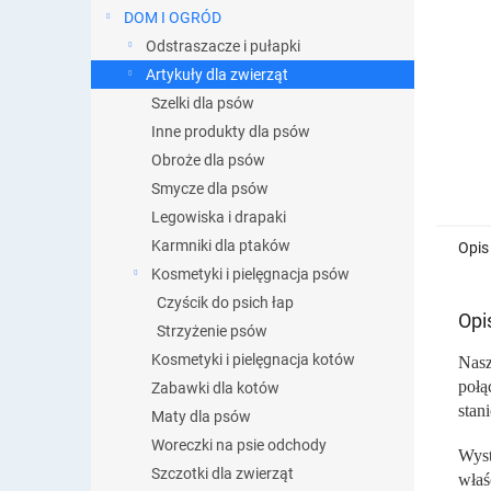
DOM I OGRÓD
Odstraszacze i pułapki
Artykuły dla zwierząt
Szelki dla psów
Inne produkty dla psów
Obroże dla psów
Smycze dla psów
Legowiska i drapaki
Karmniki dla ptaków
Opis
Kosmetyki i pielęgnacja psów
Czyścik do psich łap
Opi
Strzyżenie psów
Kosmetyki i pielęgnacja kotów
Nasz
połą
Zabawki dla kotów
stan
Maty dla psów
Woreczki na psie odchody
Wyst
Szczotki dla zwierząt
właś