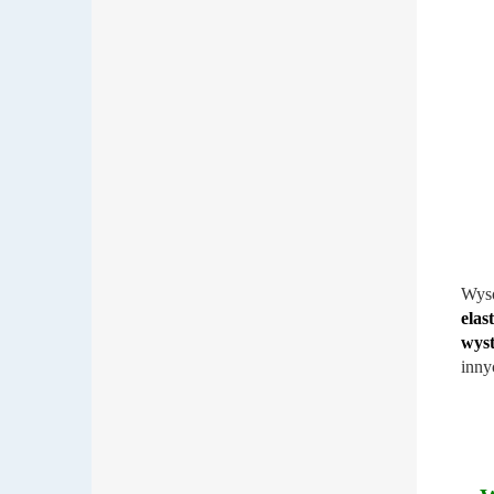
Wys
elas
wyst
inny