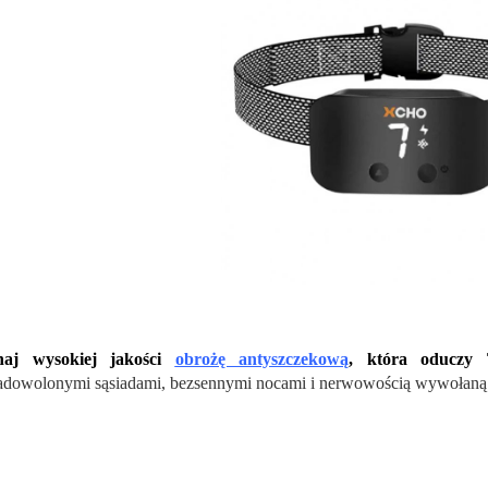
naj wysokiej jakości
obrożę antyszczekową
, która oduczy 
adowolonymi sąsiadami, bezsennymi nocami i nerwowością wywołaną p