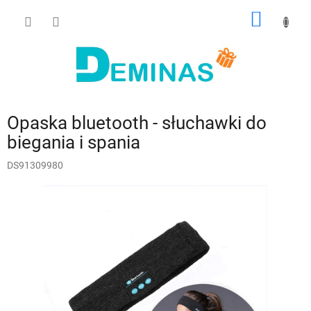
Przejść
KOSZY
do
treści
Opaska bluetooth - słuchawki do
biegania i spania
DS91309980