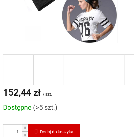
152,44 zł
/ szt.
Cena
Dostępne
(>5 szt.)
jednostkowa:
Dodaj do koszyka