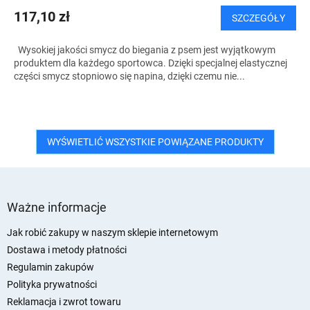
117,10 zł
SZCZEGÓŁY
Wysokiej jakości smycz do biegania z psem jest wyjątkowym
produktem dla każdego sportowca. Dzięki specjalnej elastycznej
części smycz stopniowo się napina, dzięki czemu nie...
WYŚWIETLIĆ WSZYSTKIE POWIĄZANE PRODUKTY
S
t
Ważne informacje
o
p
Jak robić zakupy w naszym sklepie internetowym
k
Dostawa i metody płatności
a
Regulamin zakupów
Polityka prywatności
Reklamacja i zwrot towaru