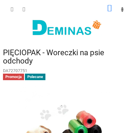
Przejść
KOSZY
do
treści
PIĘCIOPAK - Woreczki na psie
odchody
DA72707751
Promocja
Polecane