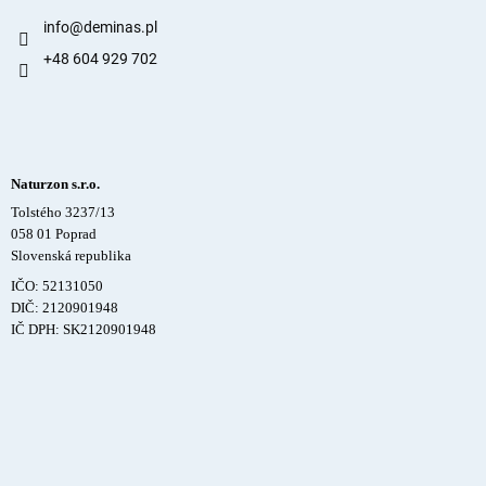
info
@
deminas.pl
+48 604 929 702
Naturzon s.r.o.
Tolstého 3237/13
058 01 Poprad
Slovenská republika
IČO: 52131050
DIČ: 2120901948
IČ DPH: SK2120901948