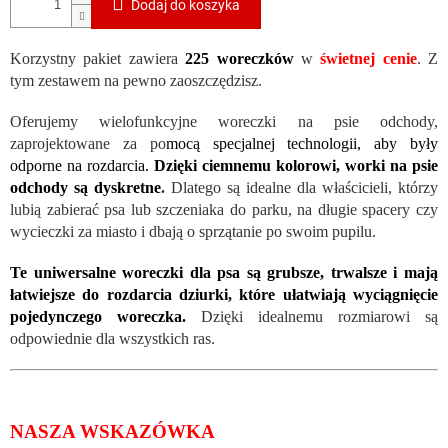
Dodaj do koszyka
Korzystny pakiet zawiera
225 woreczków
w
świetnej cenie
. Z
tym zestawem na pewno zaoszczędzisz.
Oferujemy wielofunkcyjne woreczki na psie odchody,
zaprojektowane za po
mocą specjalnej technologii, aby były
odporne na rozdarcia.
Dzięki ciemnemu kolorowi, worki na psie
odchody są dyskretne
.
Dlatego są idealne dla właścicieli, którzy
lubią zabierać psa lub szczeniaka do parku, na długie spacery czy
wycieczki za miasto i dbają o sprzątanie po swoim pupilu.
Te uniwersalne woreczki dla psa są grubsze, trwalsze i mają
łatwiejsze do rozdarcia dziurki, które ułatwiają wyciągnięcie
pojedynczego woreczka.
Dzięki idealnemu rozmiarowi są
odpowiednie dla wszystkich ras.
NASZA WSKAZÓWKA