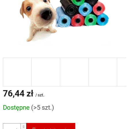
76,44 zł
/ szt.
Cena
Dostępne
(>5 szt.)
jednostkowa: