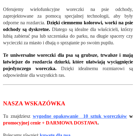
Oferujemy wielofunkcyjne woreczki na psie odchody,
zaprojektowane za pomocą specjalnej technologii, aby były
odporne na rozdarcia.
Dzięki ciemnemu kolorowi, worki na psie
odchody są dyskretne.
Dlatego są idealne dla właścicieli, którzy
lubią zabierać psa lub szczeniaka do parku, na długie spacery czy
wycieczki za miasto i dbają o sprzątanie po swoim pupilu.
Te uniwersalne woreczki dla psa są grubsze, trwalsze i mają
łatwiejsze do rozdarcia dziurki, które ułatwiają wyciągnięcie
pojedynczego woreczka.
Dzięki idealnemu rozmiarowi są
odpowiednie dla wszystkich ras.
NASZA WSKAZÓWKA
Tu znajdziesz
wygodne opakowanie 10 sztuk woreczków
w
promocyjnej cenie + DARMOWA DOSTAWA
.
Polecamy również
kuwetę dla psa
.