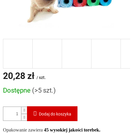
20,28 zł
/ szt.
Cena
Dostępne
(>5 szt.)
jednostkowa:
Dodaj do koszyka
Opakowanie zawiera
45 wysokiej jakości torebek.