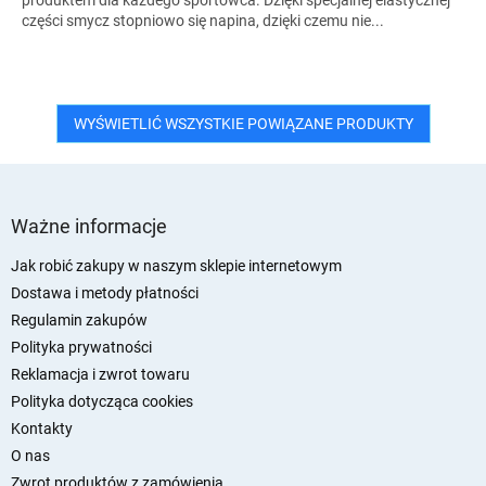
części smycz stopniowo się napina, dzięki czemu nie...
WYŚWIETLIĆ WSZYSTKIE POWIĄZANE PRODUKTY
S
t
Ważne informacje
o
p
Jak robić zakupy w naszym sklepie internetowym
k
Dostawa i metody płatności
a
Regulamin zakupów
Polityka prywatności
Reklamacja i zwrot towaru
Polityka dotycząca cookies
Kontakty
O nas
Zwrot produktów z zamówienia