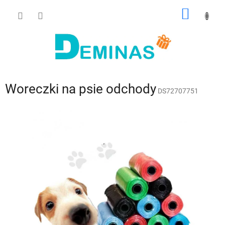
Przejść
KOSZY
do
treści
Woreczki na psie odchody
DS72707751