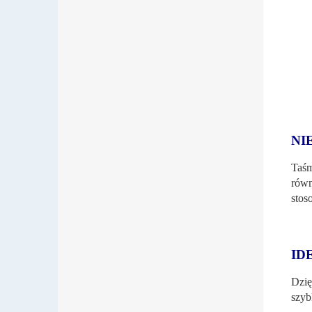
NI
Taśm
równ
stos
ID
Dzię
szyb