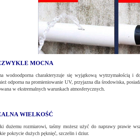
EZWYKLE MOCNA
a wodoodporna charakteryzuje się wyjątkową wytrzymałością i dos
ież odporna na promieniowanie UV, przyjazna dla środowiska, posiada
owana w ekstremalnych warunkach atmosferycznych.
EALNA WIELKOŚĆ
ki dużemu rozmiarowi, taśmy możesz użyć do naprawy prawie wsz
kie pokrycie dużych pęknięć, szczelin i dziur.