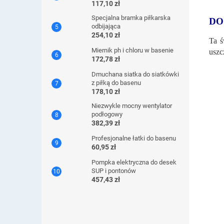
117,10 zł
Specjalna bramka piłkarska
DO
odbijająca
254,10 zł
Ta 
Miernik ph i chloru w basenie
uszc
172,78 zł
Dmuchana siatka do siatkówki
z piłką do basenu
178,10 zł
Niezwykle mocny wentylator
podłogowy
382,39 zł
Profesjonalne łatki do basenu
60,95 zł
Pompka elektryczna do desek
SUP i pontonów
457,43 zł