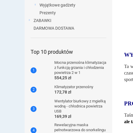
Wyjątkowe gadżety
Prezenty
ZABAWKI
DARMOWA DOSTAWA
Top 10 produktów
WY
Mocna przenośna klimatyzacja
Ta 
z funkcją grzania i chłodzenia
czas
powietrza 2 w 1
554,25 zł
spor
Klimatyzator przenośny
172,78 zł
Wentylator biurkowy z mgiełką
PR
wodną - chłodnica powietrza
USB
Taśm
169,39 zł
ale 
Rewelacyjna maska ​​
pełnotwarzowa do snorkelingu