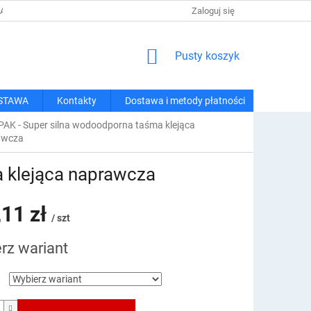
 I METODY PŁATNOŚCI
REGULAMIN ZAKUPÓW
Zaloguj się
POLITYKA PRY
KOSZYK
Pusty koszyk
STAWA
Kontakty
Dostawa i metody płatności
AK - Super silna wodoodporna taśma klejąca
awcza
 klejąca naprawcza
,11 zł
/ szt
rz wariant
owa: