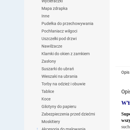
Wycieraczki
Mapa zdrapka
Inne
Pudełka do przechowywania
Pochłaniacz wilgoci
Uszczelki pod drzwi
Nawilżacze
Klamki do okien z zamkiem
Zasłony
Suszarki do ubrań
Opis
Wieszaki na ubrania
Torby na odzież i obuwie
Opi
Tablice
Koce
WY
Gilotyny do papieru
Sup
Zabezpieczenia przed dziećmi
wszy
Moskitiery
such
Akcesoria do malowania