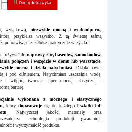
Dodaj do koszyka
tę wyjątkową,
niezwykle mocną i wodoodporną
tórą przykleisz wszystko. Z tą świetną taśmą
z, poprawisz, uszczelnisz praktycznie wszystko.
jej używać do
naprawy rur, basenów, samochodów,
niania połączeń i wszędzie w domu lub warsztacie.
ezwykle mocna i działa natychmiast
.
Działa nawet
ą i pod ciśnieniem. Natychmiast uszczelnia wodę,
ze i wilgoć, tworząc super mocną, elastyczną i
rną barierę.
ecjalnie wykonana z mocnego i elastycznego
łu
,
który
dopasowuje się
do każdego
kształtu lub
otu
.
Najwyższej jakości materiały oraz
cześniejsza technologia produkcji gwarantują
alność i wytrzymałość produktu.