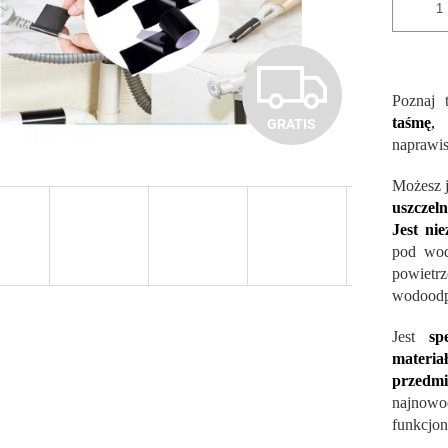
G
Poznaj 
taśmę
,
k
GRATIS
R
naprawis
Możesz 
A
uszczel
Jest ni
pod wod
T
powietr
wodoodpo
Jest
sp
I
materia
przedmi
najnowo
S
funkcjon