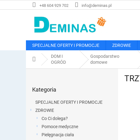
Przejść
+48 604 929 702
info@deminas.pl
do
treści
SPECJALNE OFERTY I PROMOCJE
ZDROWIE
DOM I
Gospodarstwo
Home
OGRÓD
domowe
P
TRZ
a
Pominąć
s
Kategoria
kategorie
e
k
SPECJALNE OFERTY I PROMOCJE
b
ZDROWIE
o
Co Ci dolega?
c
z
Pomoce medyczne
n
Pielęgnacja ciała