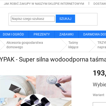
JAK ROBIĆ ZAKUPY W NASZYM SKLEPIE INTERNETOWYM
DOSTAWA
SZUKAJ
DOM I OGRÓD
PREZENTY
ZABAWKI
DARMOWA DO
Akcesoria gospodarstwa
Taśmy
TRZYP
domowego
klejące
napr
YPAK - Super silna wodoodporna taśma
193
Cena
Wybie
jednostk
Wariant