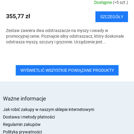
Dostępne
(>5 szt.)
355,77 zł
SZCZEGÓŁY
Zestaw zawiera dwa odstraszacze na myszy i owady w
promocyjnej cenie. Poznajcie silny odstraszacz, który doskonale
odstrasza myszy, szczury i gryzonie. Urządzenie jest...
WYŚWIETLIĆ WSZYSTKIE POWIĄZANE PRODUKTY
S
t
Ważne informacje
o
p
Jak robić zakupy w naszym sklepie internetowym
k
Dostawa i metody płatności
a
Regulamin zakupów
Polityka prywatności