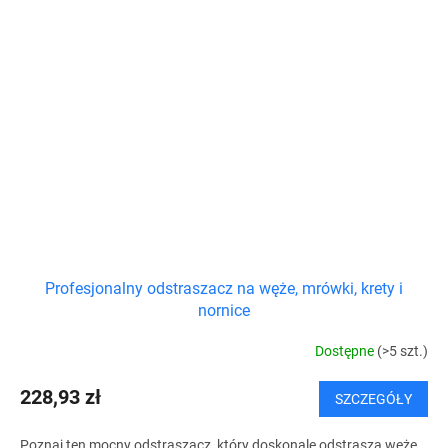
Profesjonalny odstraszacz na węże, mrówki, krety i
nornice
Dostępne
(>5 szt.)
228,93 zł
SZCZEGÓŁY
Poznaj ten mocny odstraszacz, który doskonale odstrasza węże,