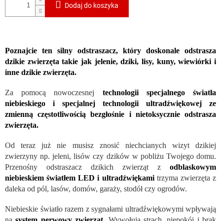
Dodaj do koszyka
Poznajcie ten silny odstraszacz, który doskonale odstrasza
dzikie zwierzęta takie jak jelenie, dziki, lisy, kuny, wiewiórki i
inne dzikie zwierzęta.
Za pomocą nowoczesnej
technologii specjalnego światła
niebieskiego i specjalnej technologii ultradźwiękowej ze
zmienną częstotliwością bezgłośnie i nietoksycznie odstrasza
zwierzęta.
Od teraz już nie musisz znosić niechcianych wizyt dzikiej
zwierzyny np. jeleni, lisów czy dzików w pobliżu Twojego domu.
Przenośny odstraszacz dzikich zwierząt z
odblaskowym
niebieskiem światłem LED i ultradźwiękami
trzyma zwierzęta z
daleka od pól, lasów, domów, garaży, stodół czy ogrodów.
Niebieskie światło razem z sygnałami ultradźwiękowymi wpływają
na
system nerwowy zwierząt
.
Wywołują strach, niepokój i brak