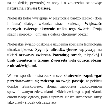
na tle dzikiej przyrody) w nocy i o zmierzchu, stanowiąc
naturalną i trwałą barierę.
Niebieski kolor występuje w przyrodzie bardzo rzadko (flora
i fauna) dlatego wzbudza strach zwierząt.
Większość
nocnych zwierząt aktywnie unika tego światła.
Czują
strach i niepokój, omijają z daleka chroniony obszar.
Niebieskie światło doskonale uzupełnia specjalna technologia
ultradźwiękowa.
Sygnały ultradźwiękowe wpływają na
układ nerwowy zwierząt. Powodują strach, niepokój i
brak orientacji w terenie. Zwierzęta wolą opuścić obszar
z ultradźwiękami.
W ten sposób odstraszacz może
skutecznie zapobiegać
przedostawaniu się zwierząt na twoją posesję
,
w pobliżu
domku letniskowego, domu, zapobiega uszkodzeniom
spowodowanym zderzeniami dzikich zwierząt z pojazdami,
chroni twoje ogrody, pola i uprawy. Nasze urządzenie służy
jako ciągły środek odstraszający,