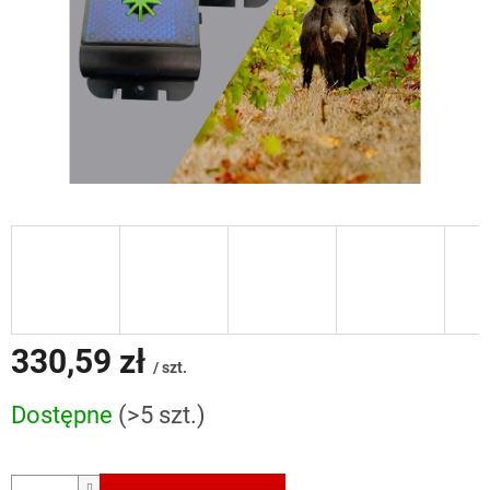
330,59 zł
/ szt.
Cena
Dostępne
(>5 szt.)
jednostkowa: