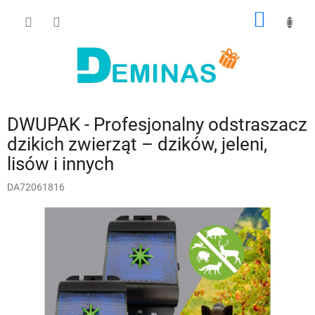
Przejść
KOSZY
do
treści
DWUPAK - Profesjonalny odstraszacz
dzikich zwierząt – dzików, jeleni,
lisów i innych
DA72061816