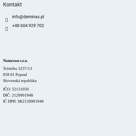
Kontakt
info
@
deminas.pl
+48 604 929 702
Naturzon s.r.o.
Tolstého 3237/13
058 01 Poprad
Slovenská republika
IČO: 52131050
DIČ: 2120901948
IČ DPH: SK2120901948