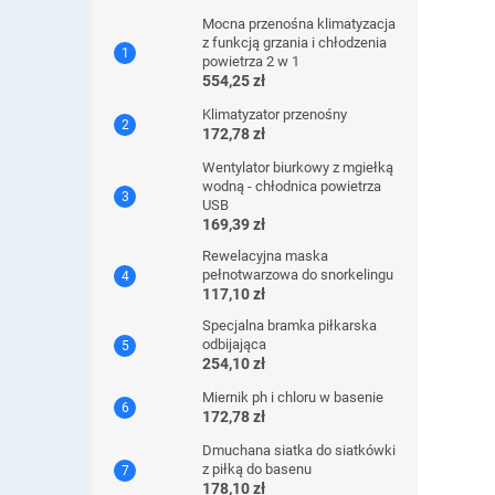
Mocna przenośna klimatyzacja
z funkcją grzania i chłodzenia
powietrza 2 w 1
554,25 zł
Klimatyzator przenośny
172,78 zł
Wentylator biurkowy z mgiełką
wodną - chłodnica powietrza
USB
169,39 zł
Rewelacyjna maska ​​
pełnotwarzowa do snorkelingu
117,10 zł
Specjalna bramka piłkarska
odbijająca
254,10 zł
Miernik ph i chloru w basenie
172,78 zł
Dmuchana siatka do siatkówki
z piłką do basenu
178,10 zł