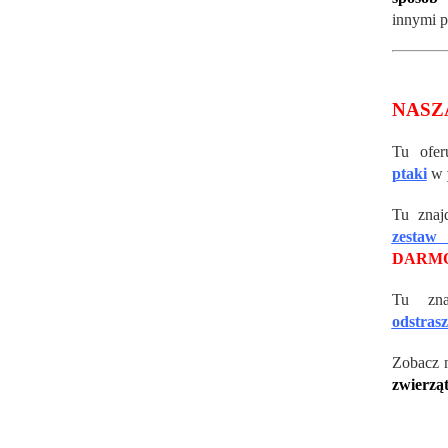
innymi p
NASZ
Tu ofe
ptaki
w
Tu znaj
zestaw
DARMO
Tu zna
odstras
Zobacz 
zwierzą