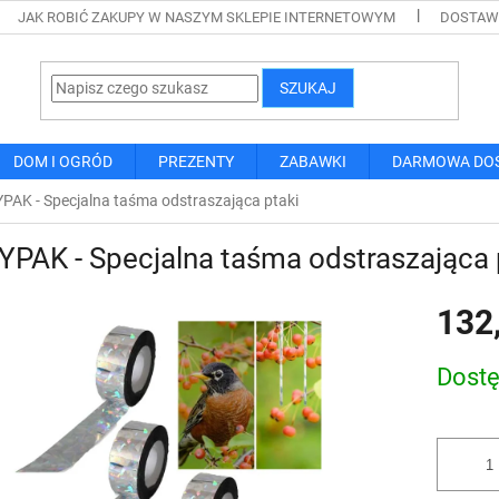
JAK ROBIĆ ZAKUPY W NASZYM SKLEPIE INTERNETOWYM
DOSTAWA
SZUKAJ
DOM I OGRÓD
PREZENTY
ZABAWKI
DARMOWA DO
PAK - Specjalna taśma odstraszająca ptaki
PAK - Specjalna taśma odstraszająca 
132
Cena
Dost
jednostk