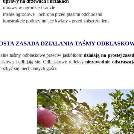
uprawy na drzewach i krzakach
uprawy w ogrodzie i sadzie
meble ogrodowe - ochrona przed ptasimi odchodami
konstrukcje podtrzymujące kwiaty - przed zniszczeniem
OSTA ZASADA DZIAŁANIA TAŚMY ODBLASKO
alne taśmy odblaskowe przeciw jaskółkom
działają na prostej zasa
askową i odbijają się. Odblaskowe refleksy
niezawodnie odstraszaj
pozbyć się niechcianych gości.