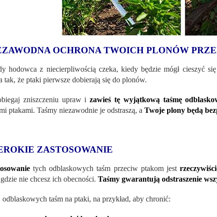
EZAWODNA OCHRONA TWOICH PLONÓW PRZE
y hodowca z niecierpliwością czeka, kiedy będzie mógł cieszyć się
 tak, że ptaki pierwsze dobierają się do plonów.
biegaj zniszczeniu upraw i
zawieś tę wyjątkową taśmę odblask
mi ptakami. Taśmy niezawodnie je odstraszą, a
Twoje plony będą bez
EROKIE ZASTOSOWANIE
tosowanie
tych odblaskowych taśm przeciw ptakom jest
rzeczywiśc
 gdzie nie chcesz ich obecności.
Taśmy gwarantują odstraszenie wsz
 odblaskowych taśm na ptaki, na przykład, aby chronić: