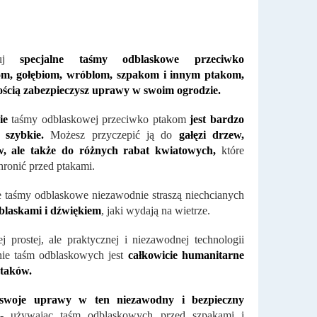
buj
specjalne taśmy odblaskowe przeciwko
om, gołębiom, wróblom, szpakom i innym ptakom,
wością zabezpieczysz uprawy w swoim ogrodzie.
ie
taśmy odblaskowej przeciwko ptakom
jest bardzo
 szybkie.
Możesz przyczepić ją do
gałęzi drzew,
, ale także do różnych rabat kwiatowych,
które
hronić przed ptakami.
 taśmy odblaskowe niezawodnie straszą niechcianych
blaskami i dźwiękiem
, jaki wydają na wietrze.
ej prostej, ale praktycznej i niezawodnej technologii
nie taśm odblaskowych jest
całkowicie humanitarne
taków.
swoje uprawy w ten niezawodny i bezpieczny
 używając taśm odblaskowych przed szpakami i