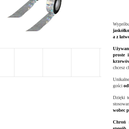
Wypró
jaskółk
a z łat
Używan
proste i
krzewów
chcesz c
Unikalne
gości
od
Dzięki t
stosowa
wobec p
Chroń 
sposób
-