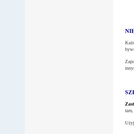
NI
Każd
bywa
Zapo
inny
SZ
Zas
tam,
Użyj