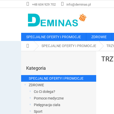
Przejść
+48 604 929 702
info@deminas.pl
do
treści
SPECJALNE OFERTY I PROMOCJE
ZDROWIE
Home
SPECJALNE OFERTY I PROMOCJE
TRZY
P
TRZY
a
Pominąć
s
Kategoria
kategorie
e
k
SPECJALNE OFERTY I PROMOCJE
b
ZDROWIE
o
Co Ci dolega?
c
z
Pomoce medyczne
n
Pielęgnacja ciała
y
Sport