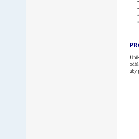
PR
Unik
odbl
aby 