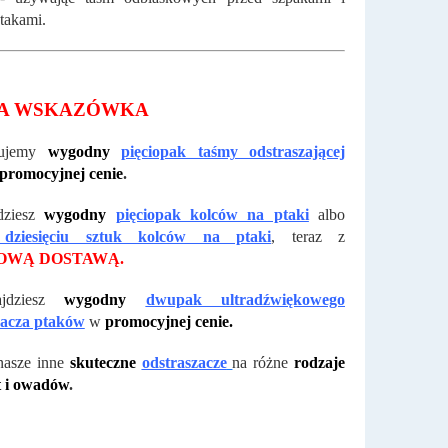
takami.
A WSKAZÓWKA
rujemy
wygodny
pięciopak taśmy odstraszającej
promocyjnej cenie
.
dziesz
wygodny
pięciopak kolców na ptaki
albo
 dziesięciu sztuk kolców na ptaki
, teraz z
WĄ DOSTAWĄ.
jdziesz
wygodny
dwupak ultradźwiękowego
zacza ptaków
w
promocyjnej cenie.
nasze inne
skuteczne
odstraszacze
na różne
rodzaje
t i owadów
.