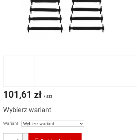
101,61 zł
/ szt
Cena
Wybierz wariant
jednostkowa:
Wariant