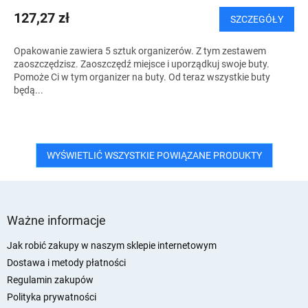
127,27 zł
SZCZEGÓŁY
Opakowanie zawiera 5 sztuk organizerów. Z tym zestawem
zaoszczędzisz. Zaoszczędź miejsce i uporządkuj swoje buty.
Pomoże Ci w tym organizer na buty. Od teraz wszystkie buty
będą...
WYŚWIETLIĆ WSZYSTKIE POWIĄZANE PRODUKTY
S
t
Ważne informacje
o
p
Jak robić zakupy w naszym sklepie internetowym
k
Dostawa i metody płatności
a
Regulamin zakupów
Polityka prywatności