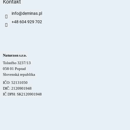
Kontakt
info
@
deminas.pl
+48 604 929 702
Naturzon s.r.o.
Tolstého 3237/13
058 01 Poprad
Slovenská republika
IČO: 52131050
DIČ: 2120901948
IČ DPH: SK2120901948