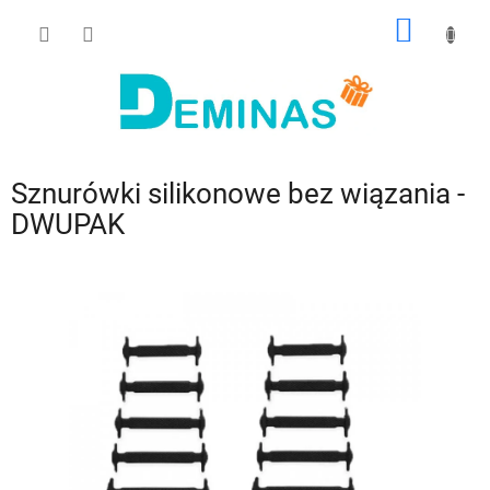
Przejść
KOSZY
do
treści
Sznurówki silikonowe bez wiązania -
DWUPAK