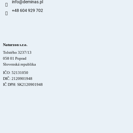
info
@
deminas.pl
+48 604 929 702
Naturzon s.r.o.
Tolstého 3237/13
058 01 Poprad
Slovenská republika
IČO: 52131050
DIČ: 2120901948
IČ DPH: SK2120901948