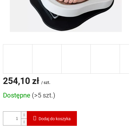
254,10 zł
/ szt.
Cena
Dostępne
(>5 szt.)
jednostkowa:
Dodaj do koszyka