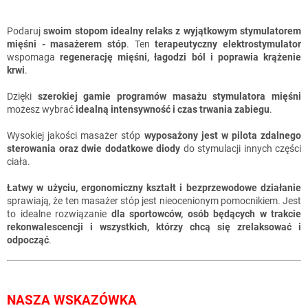
Podaruj
swoim stopom idealny relaks z wyjątkowym stymulatorem
mięśni - masażerem stóp
. Ten
terapeutyczny elektrostymulator
wspomaga
regenerację mięśni, łagodzi ból i poprawia krążenie
krwi
.
Dzięki
szerokiej gamie programów masażu stymulatora mięśni
możesz wybrać
idealną intensywność i czas trwania zabiegu
.
Wysokiej jakości masażer stóp
wyposażony jest w pilota zdalnego
sterowania oraz dwie dodatkowe diody
do stymulacji innych części
ciała.
Łatwy w użyciu, ergonomiczny kształt i bezprzewodowe działanie
sprawiają, że ten masażer stóp jest nieocenionym pomocnikiem. Jest
to idealne rozwiązanie
dla sportowców, osób będących w trakcie
rekonwalescencji i wszystkich, którzy chcą się zrelaksować i
odpocząć
.
NASZA WSKAZÓWKA