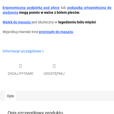
Ergonomiczna podpórka pod plecy
lub
poduszka ortopedyczna do
siedzenia
mogą pomóc w walce z bólem pleców.
Wałek do masażu
jest skuteczny w
łagodzeniu bólu mięśni
.
Wypróbuj również inne
przyrządy do masażu
.
Informacje szczegółowe
ZADAJ PYTANIE
UDOSTĘPNIJ
Opis
Opis szczegółowy produktu