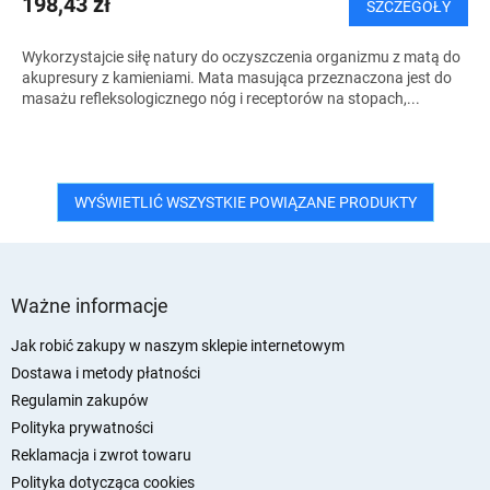
198,43 zł
SZCZEGÓŁY
Wykorzystajcie siłę natury do oczyszczenia organizmu z matą do
akupresury z kamieniami. Mata masująca przeznaczona jest do
masażu refleksologicznego nóg i receptorów na stopach,...
WYŚWIETLIĆ WSZYSTKIE POWIĄZANE PRODUKTY
S
t
Ważne informacje
o
p
Jak robić zakupy w naszym sklepie internetowym
k
Dostawa i metody płatności
a
Regulamin zakupów
Polityka prywatności
Reklamacja i zwrot towaru
Polityka dotycząca cookies