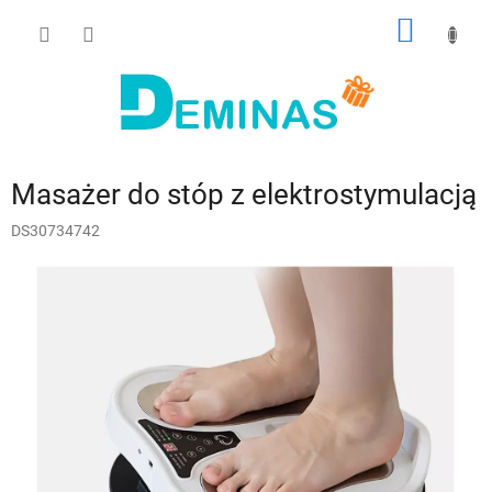
Przejść
KOSZY
do
treści
Masażer do stóp z elektrostymulacją
DS30734742