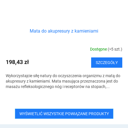
Mata do akupresury z kamieniami
Dostępne
(>5 szt.)
198,43 zł
SZCZEGÓŁY
Wykorzystajcie siłę natury do oczyszczenia organizmu z matą do
akupresury z kamieniami. Mata masująca przeznaczona jest do
masażu refleksologicznego nóg i receptorów na stopach,...
WYŚWIETLIĆ WSZYSTKIE POWIĄZANE PRODUKTY