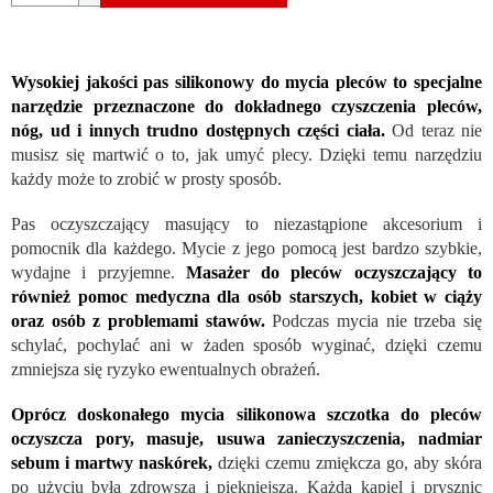
Wysokiej jakości pas silikonowy do mycia pleców to specjalne
narzędzie przeznaczone do dokładnego czyszczenia pleców,
nóg, ud i innych trudno dostępnych części ciała.
Od teraz nie
musisz się martwić o to, jak umyć plecy. Dzięki temu narzędziu
każdy może to zrobić w prosty sposób.
Pas oczyszczający masujący to niezastąpione akcesorium i
pomocnik dla każdego. Mycie z jego pomocą jest bardzo szybkie,
wydajne i przyjemne.
Masażer do pleców oczyszczający to
również pomoc medyczna dla osób starszych, kobiet w ciąży
oraz osób z problemami stawów.
Podczas mycia nie trzeba się
schylać, pochylać ani w żaden sposób wyginać, dzięki czemu
zmniejsza się ryzyko ewentualnych obrażeń.
Oprócz doskonałego mycia silikonowa szczotka do pleców
oczyszcza pory, masuje, usuwa zanieczyszczenia, nadmiar
sebum i martwy naskórek,
dzięki czemu zmiękcza go, aby skóra
po użyciu była zdrowsza i piękniejsza. Każda kąpiel i prysznic