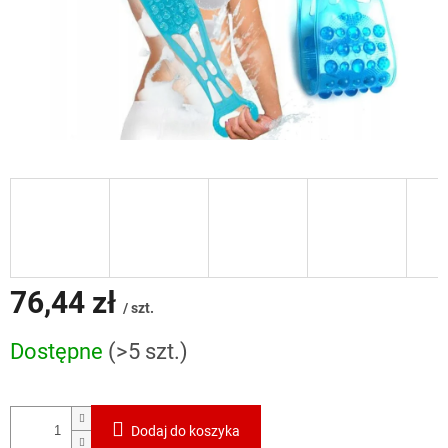
76,44 zł
/ szt.
Cena
Dostępne
(>5 szt.)
jednostkowa:
Dodaj do koszyka