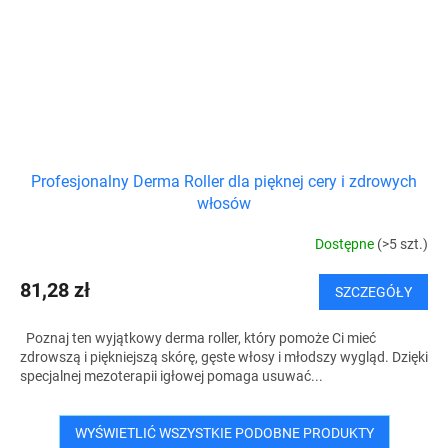
Profesjonalny Derma Roller dla pięknej cery i zdrowych
włosów
Dostępne
(>5 szt.)
81,28 zł
SZCZEGÓŁY
Poznaj ten wyjątkowy derma roller, który pomoże Ci mieć
zdrowszą i piękniejszą skórę, gęste włosy i młodszy wygląd. Dzięki
specjalnej mezoterapii igłowej pomaga usuwać...
WYŚWIETLIĆ WSZYSTKIE PODOBNE PRODUKTY