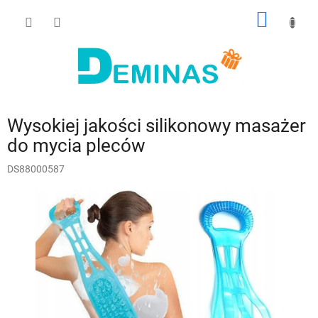
Przejść
KOSZY
do
treści
Wysokiej jakości silikonowy masażer
do mycia pleców
DS88000587