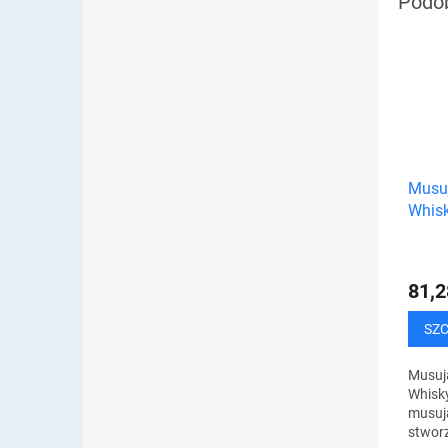
Musuj
Whisk
81,2
SZ
Musują
Whisk
musują
stworz