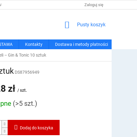
 I METODY PŁATNOŚCI
REGULAMIN ZAKUPÓW
Zaloguj się
POLITYKA PRY
KOSZYK
Pusty koszyk
STAWA
Kontakty
Dostawa i metody płatności
li – Gin & Tonic 10 sztuk
ztuk
DS87956949
8 zł
/ szt.
ępne
(>5 szt.)
owa:
Dodaj do koszyka