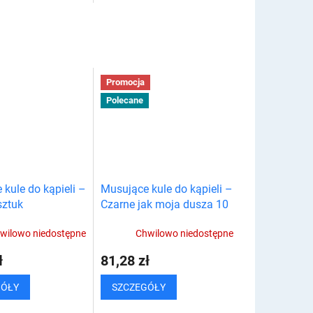
rozwiązanie - matę
w kolorowej kąpieli. Musująca
gową pod prysznic i
kąpiel zrelaksuje zarówno...
Od teraz nie...
Promocja
Polecane
kule do kąpieli –
Musujące kule do kąpieli –
sztuk
Czarne jak moja dusza 10
sztuk
wilowo niedostępne
Chwilowo niedostępne
ł
81,28 zł
GÓŁY
SZCZEGÓŁY