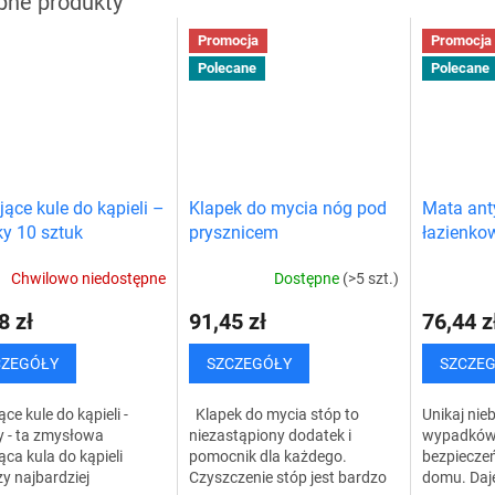
Promocja
Promocja
Polecane
Polecane
ące kule do kąpieli –
Klapek do mycia nóg pod
Mata ant
y 10 sztuk
prysznicem
łazienko
Chwilowo niedostępne
Dostępne
(>5 szt.)
8 zł
91,45 zł
76,44 z
CZEGÓŁY
SZCZEGÓŁY
SZCZE
ce kule do kąpieli -
Klapek do mycia stóp to
Unikaj nie
y - ta zmysłowa
niezastąpiony dodatek i
wypadków 
ca kula do kąpieli
pomocnik dla każdego.
bezpiecze
y najbardziej
Czyszczenie stóp jest bardzo
domu. Daj