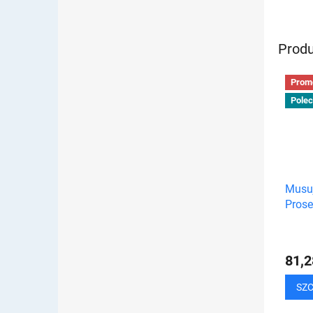
roman
Uzupeł
przeży
Produ
Prom
Pole
Musuj
Prose
81,2
SZ