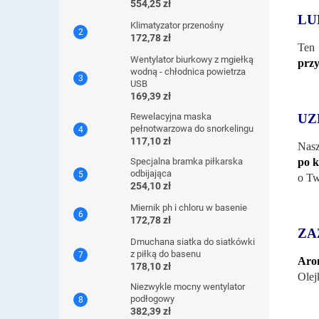
554,25 zł
LU
Klimatyzator przenośny
172,78 zł
Ten 
Wentylator biurkowy z mgiełką
przy
wodną - chłodnica powietrza
USB
169,39 zł
UZ
Rewelacyjna maska ​​
pełnotwarzowa do snorkelingu
117,10 zł
Nasz
po k
Specjalna bramka piłkarska
odbijająca
o Tw
254,10 zł
Miernik ph i chloru w basenie
172,78 zł
ZA
Dmuchana siatka do siatkówki
z piłką do basenu
Arom
178,10 zł
Olej
Niezwykle mocny wentylator
podłogowy
382,39 zł