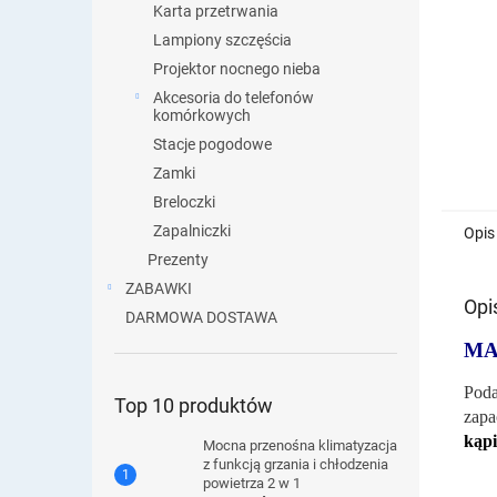
Karta przetrwania
Lampiony szczęścia
Projektor nocnego nieba
Akcesoria do telefonów
komórkowych
Stacje pogodowe
Zamki
Breloczki
Zapalniczki
Opis
Prezenty
ZABAWKI
Opi
DARMOWA DOSTAWA
MA
Poda
Top 10 produktów
zapa
kąpi
Mocna przenośna klimatyzacja
z funkcją grzania i chłodzenia
powietrza 2 w 1