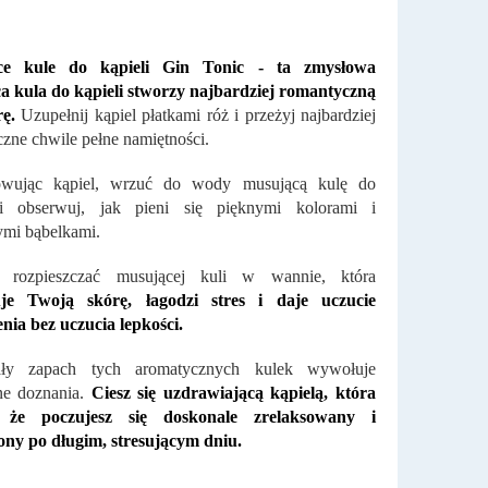
ce kule do kąpieli Gin Tonic - ta zmysłowa
a kula do kąpieli stworzy najbardziej romantyczną
rę.
Uzupełnij kąpiel płatkami róż i przeżyj najbardziej
zne chwile pełne namiętności.
owując kąpiel, wrzuć do wody musującą kulę do
 i obserwuj, jak pieni się pięknymi kolorami i
mi bąbelkami.
 rozpieszczać musującej kuli w wannie, która
uje Twoją skórę, łagodzi stres i daje uczucie
nia bez uczucia lepkości.
ły zapach tych aromatycznych kulek wywołuje
ne doznania.
Ciesz się uzdrawiającą kąpielą, która
, że poczujesz się doskonale zrelaksowany i
ony po długim, stresującym dniu.