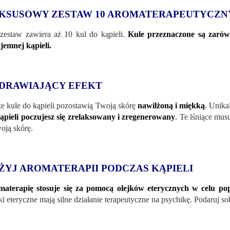
KSUSOWY ZESTAW 10 AROMATERAPEUTYCZN
zestaw zawiera aż 10 kul do kąpieli.
Kule przeznaczone są zarówn
jemnej kąpieli.
DRAWIAJĄCY EFEKT
e kule do kąpieli pozostawią Twoją skórę
nawilżoną i miękką
.
Unikal
ąpieli poczujesz się zrelaksowany i zregenerowany
.
Te lśniące musu
oją skórę.
ŻYJ AROMATERAPII PODCZAS KĄPIELI
aterapię stosuje się za pomocą olejków eterycznych w celu po
ki eteryczne mają silne działanie terapeutyczne na psychikę. Podaruj so