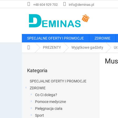
Przejść
+48 604 929 702
info@deminas.pl
do
treści
SPECJALNE OFERTY I PROMOCJE
ZDROWIE
Home
PREZENTY
Wyjątkowe gadżety
Ur
P
Musu
a
Pominąć
s
Kategoria
kategorie
e
k
SPECJALNE OFERTY I PROMOCJE
b
ZDROWIE
o
Co Ci dolega?
c
z
Pomoce medyczne
n
Pielęgnacja ciała
y
Sport