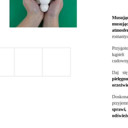
Musują
musując
atmosfe
romantyc
Przygot
kąpieli
cudowny
Daj się
pielęgn
orzeźwie
Doskona
przyjem
sprawi
odśwież