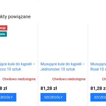
tyczną atmosferę.
szybkie, wydajne i przyjemne.
skuteczne 
nij kąpiel płatkami róż i
Kapcie czyszczące to również
antypośliz
j najbardziej...
pomoc dla osób...
do wanny. 
kty powiązane
ocja
cane
ące kule do kąpieli –
Musujące kule do kąpieli –
Musujące 
cco 10 sztuk
Jednorożec 10 sztuk
Rosé 10 
Chwilowo niedostępne
Chwilowo niedostępne
Ch
8 zł
81,28 zł
81,28 z
CZEGÓŁY
SZCZEGÓŁY
SZCZE