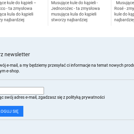
ce kule do kąpieli –
Musujące kule do kąpieli -
Musujące k
cco - ta zmysłowa
Jednorożec - ta zmysłowa
Rosé - zm
ca kula do kąpieli
musująca kula do kąpieli
kule do ką
y najbardziej
stworzy najbardziej
najbardzi
tyczną atmosferę.
romantyczną atmosferę.
atmosferę.
nij kąpiel płatkami róż i
Uzupełnij kąpiel płatkami róż i
płatkami ró
j najbardziej...
przeżyj najbardziej...
najbardzie
z newsletter
wój e-mail, a my będziemy przesyłać ci informacje na temat nowych pro
ym e-shop.
c swój adres e-mail, zgadzasz się z
polityką prywatności
LOGUJ SIĘ