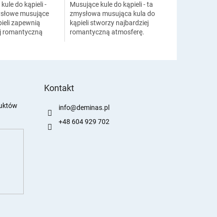
ule do kąpieli -
Musujące kule do kąpieli - ta
ysłowe musujące
zmysłowa musująca kula do
pieli zapewnią
kąpieli stworzy najbardziej
ej romantyczną
romantyczną atmosferę.
 Uzupełnij kąpiel
Uzupełnij kąpiel płatkami róż i
ż i przeżyj
przeżyj najbardziej
j romantyczne...
romantyczne chwile...
Kontakt
duktów
info
@
deminas.pl
+48 604 929 702