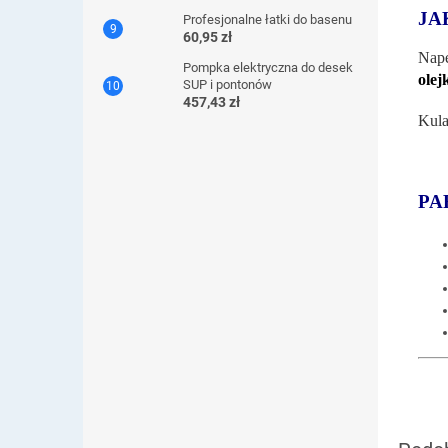
JA
Profesjonalne łatki do basenu
60,95 zł
Nape
Pompka elektryczna do desek
olej
SUP i pontonów
457,43 zł
Kula
PA