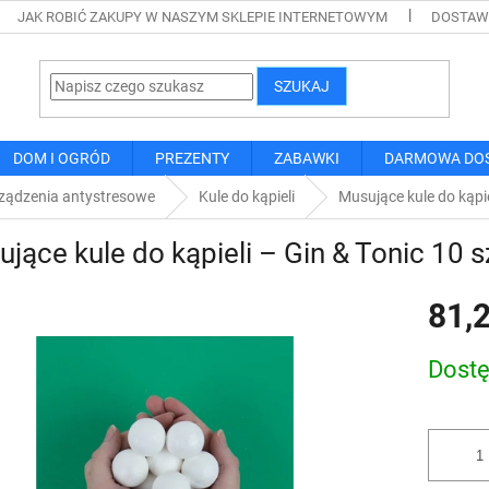
JAK ROBIĆ ZAKUPY W NASZYM SKLEPIE INTERNETOWYM
DOSTAWA
SZUKAJ
DOM I OGRÓD
PREZENTY
ZABAWKI
DARMOWA DO
ządzenia antystresowe
Kule do kąpieli
Musujące kule do kąpie
jące kule do kąpieli – Gin & Tonic 10 s
81,2
Cena
Dost
jednostk