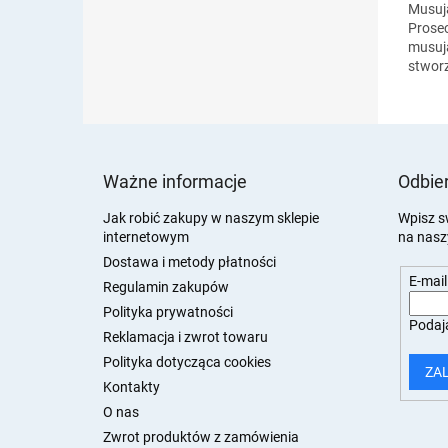
Musują
Prose
musują
stworz
roman
Uzupeł
przeży
S
t
Ważne informacje
Odbier
o
p
Jak robić zakupy w naszym sklepie
Wpisz s
internetowym
na nasz
k
a
Dostawa i metody płatności
E-mail
Regulamin zakupów
Polityka prywatności
Podają
Reklamacja i zwrot towaru
Polityka dotycząca cookies
ZA
Kontakty
O nas
Zwrot produktów z zamówienia