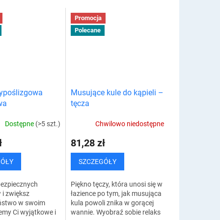
Promocja
Polecane
ypoślizgowa
Musujące kule do kąpieli –
wa
tęcza
Dostępne
(>5 szt.)
Chwilowo niedostępne
ł
81,28 zł
GÓŁY
SZCZEGÓŁY
bezpiecznych
Piękno tęczy, która unosi się w
i zwiększ
łazience po tym, jak musująca
ństwo w swoim
kula powoli znika w gorącej
emy Ci wyjątkowe i
wannie. Wyobraź sobie relaks