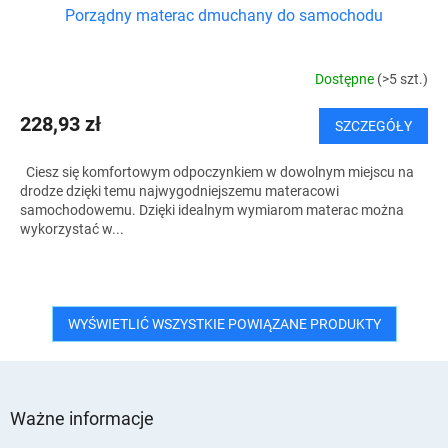
Porządny materac dmuchany do samochodu
Dostępne
(>5 szt.)
228,93 zł
SZCZEGÓŁY
Ciesz się komfortowym odpoczynkiem w dowolnym miejscu na
drodze dzięki temu najwygodniejszemu materacowi
samochodowemu. Dzięki idealnym wymiarom materac można
wykorzystać w...
WYŚWIETLIĆ WSZYSTKIE POWIĄZANE PRODUKTY
S
t
Ważne informacje
o