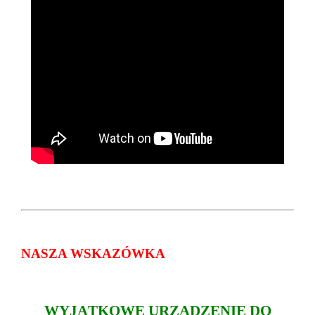
NASZA WSKAZÓWKA
WYJĄTKOWE URZĄDZENIE DO