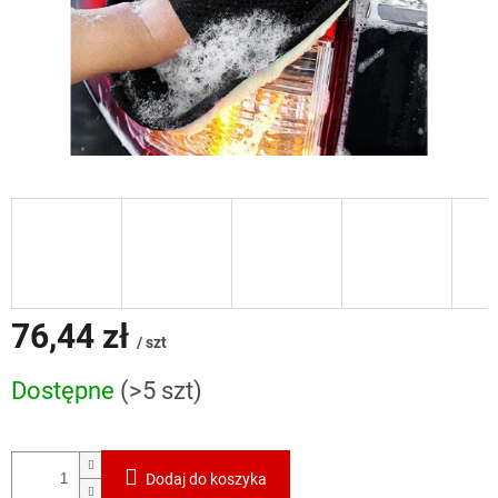
76,44 zł
/ szt
Cena
Dostępne
(>5 szt)
jednostkowa:
Dodaj do koszyka