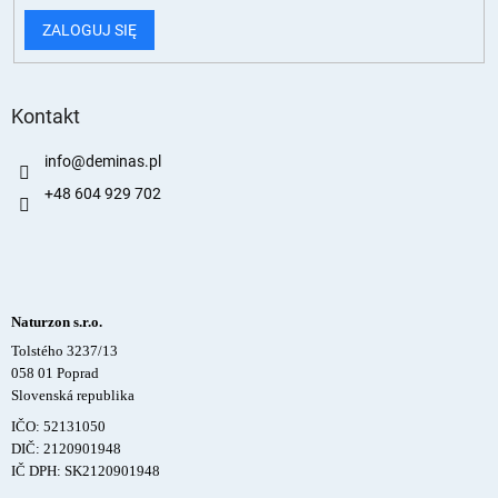
ZALOGUJ SIĘ
Kontakt
info
@
deminas.pl
+48 604 929 702
Naturzon s.r.o.
Tolstého 3237/13
058 01 Poprad
Slovenská republika
IČO: 52131050
DIČ: 2120901948
IČ DPH: SK2120901948