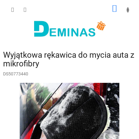
Przejść
KOSZY
do
treści
Wyjątkowa rękawica do mycia auta z
mikrofibry
DS50773440