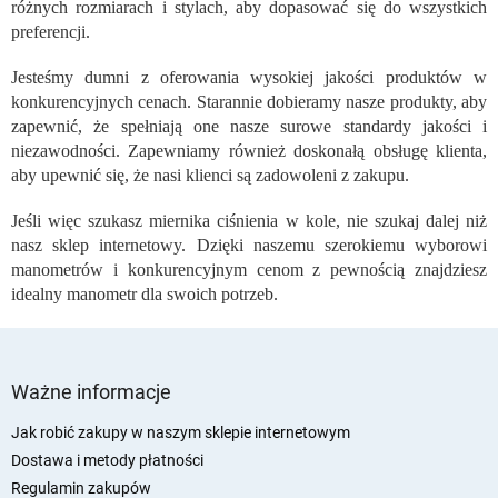
l
różnych rozmiarach i stylach, aby dopasować się do wszystkich
k
preferencji.
i
l
Jesteśmy dumni z oferowania wysokiej jakości produktów w
i
konkurencyjnych cenach. Starannie dobieramy nasze produkty, aby
s
zapewnić, że spełniają one nasze surowe standardy jakości i
t
niezawodności. Zapewniamy również doskonałą obsługę klienta,
y
aby upewnić się, że nasi klienci są zadowoleni z zakupu.
Jeśli więc szukasz miernika ciśnienia w kole, nie szukaj dalej niż
nasz sklep internetowy. Dzięki naszemu szerokiemu wyborowi
manometrów i konkurencyjnym cenom z pewnością znajdziesz
idealny manometr dla swoich potrzeb.
S
t
Ważne informacje
o
p
Jak robić zakupy w naszym sklepie internetowym
k
Dostawa i metody płatności
a
Regulamin zakupów