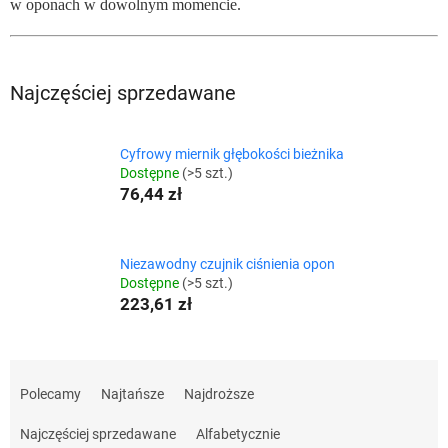
w oponach w dowolnym momencie.
Najczęściej sprzedawane
Cyfrowy miernik głębokości bieżnika
Dostępne
(>5 szt.)
76,44 zł
Niezawodny czujnik ciśnienia opon
Dostępne
(>5 szt.)
223,61 zł
S
o
Polecamy
Najtańsze
Najdroższe
r
t
Najczęściej sprzedawane
Alfabetycznie