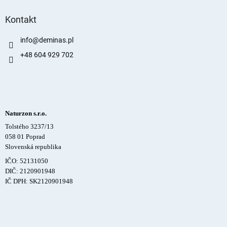
Kontakt
info
@
deminas.pl
+48 604 929 702
Naturzon s.r.o.
Tolstého 3237/13
058 01 Poprad
Slovenská republika
IČO: 52131050
DIČ: 2120901948
IČ DPH: SK2120901948