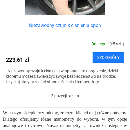
Niezawodny czujnik ciśnienia opon
Dostępne
(>5 szt.)
SZCZEGÓŁY
223,61 zł
Niezawodny czujnik ciśnienia w oponach to urządzenie, dzięki
któremu możesz zwiększyć swoje bezpieczeństwo na drodze.
Uzyskaj stały przegląd stanu ciśnienia i temperatury...
2
pozycji razem
K
o
n
W naszym sklepie rozumiemy, że różni klienci mają różne potrzeby.
t
Dlatego oferujemy różne manometry do wyboru, w tym opcje
r
o
analogowe i cyfrowe. Nasze manometry są również dostępne w