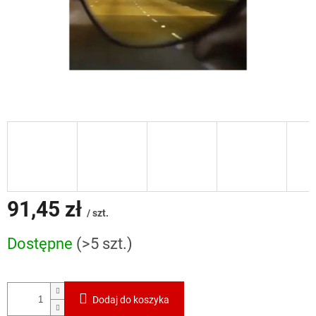
91,45 zł
/ szt.
Cena
Dostępne
(>5 szt.)
jednostkowa:
Dodaj do koszyka