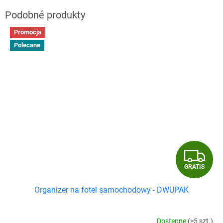
Promocja
Polecane
G
GRATIS
R
Organizer na fotel samochodowy - DWUPAK
A
T
Dostępne
(>5 szt.)