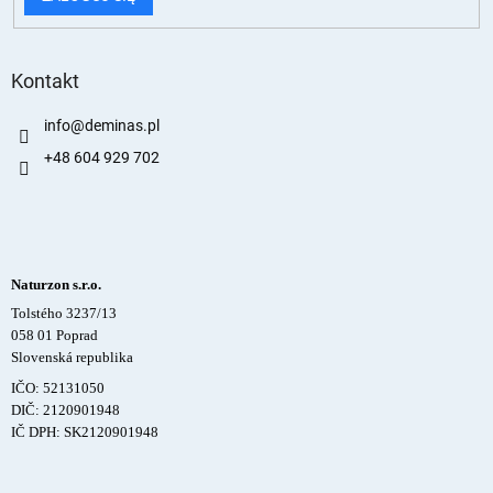
Kontakt
info
@
deminas.pl
+48 604 929 702
Naturzon s.r.o.
Tolstého 3237/13
058 01 Poprad
Slovenská republika
IČO: 52131050
DIČ: 2120901948
IČ DPH: SK2120901948