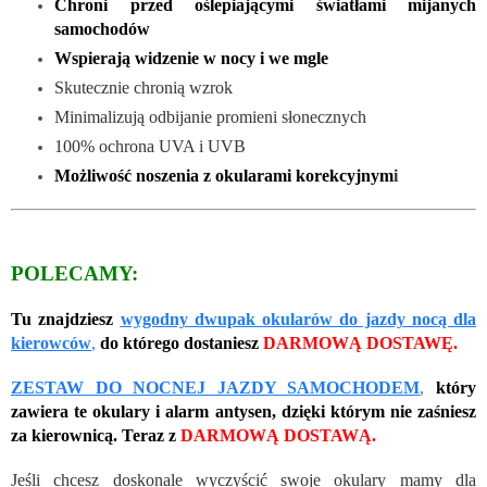
Chroni przed oślepiającymi światłami mijanych
samochodów
Wspierają widzenie w nocy i we mgle
Skutecznie chronią wzrok
Minimalizują odbijanie promieni słonecznych
100% ochrona UVA i UVB
Możliwość noszenia z okularami korekcyjnym
i
POLECAMY:
Tu znajdziesz
wygodny dwupak okularów do jazdy nocą dla
kierowców
,
do którego dostaniesz
DARMOWĄ DOSTAWĘ.
ZESTAW DO NOCNEJ JAZDY SAMOCHODEM
,
który
zawiera te okulary i alarm antysen, dzięki którym nie zaśniesz
za kierownicą. Teraz z
DARMOWĄ DOSTAWĄ.
Jeśli chcesz doskonale wyczyścić swoje okulary mamy dla