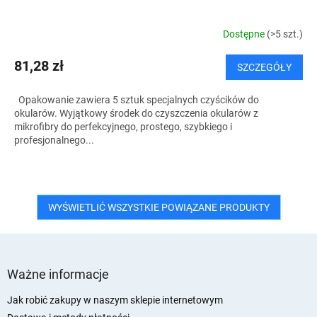
Dostępne
(>5 szt.)
81,28 zł
SZCZEGÓŁY
Opakowanie zawiera 5 sztuk specjalnych czyścików do
okularów. Wyjątkowy środek do czyszczenia okularów z
mikrofibry do perfekcyjnego, prostego, szybkiego i
profesjonalnego...
WYŚWIETLIĆ WSZYSTKIE POWIĄZANE PRODUKTY
S
t
Ważne informacje
o
p
Jak robić zakupy w naszym sklepie internetowym