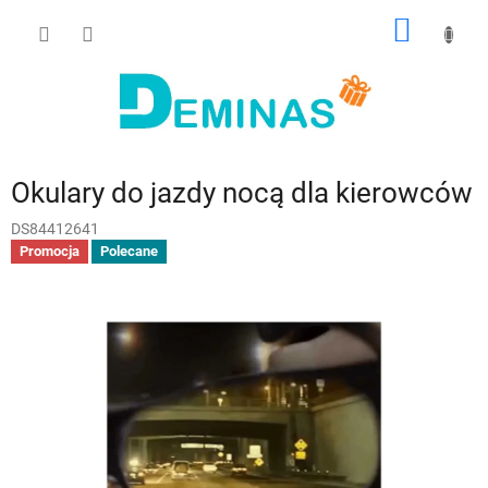
Przejść
KOSZY
do
treści
Okulary do jazdy nocą dla kierowców
DS84412641
Promocja
Polecane