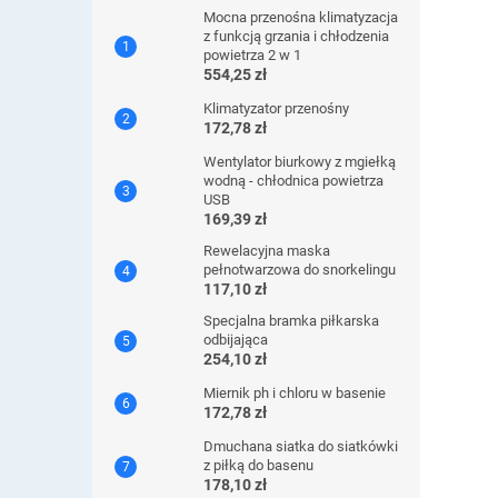
Mocna przenośna klimatyzacja
z funkcją grzania i chłodzenia
powietrza 2 w 1
554,25 zł
Klimatyzator przenośny
172,78 zł
Wentylator biurkowy z mgiełką
wodną - chłodnica powietrza
USB
169,39 zł
Rewelacyjna maska ​​
pełnotwarzowa do snorkelingu
117,10 zł
Specjalna bramka piłkarska
odbijająca
254,10 zł
Miernik ph i chloru w basenie
172,78 zł
Dmuchana siatka do siatkówki
z piłką do basenu
178,10 zł