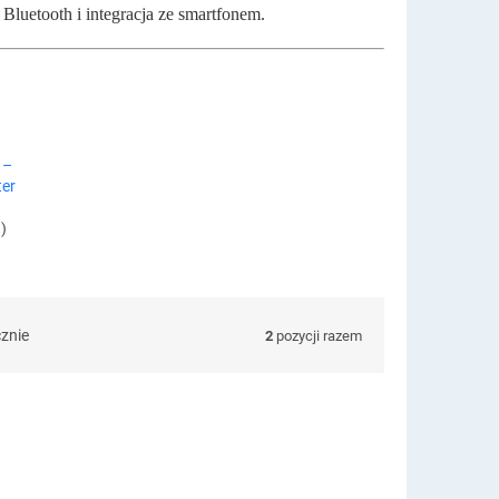
luetooth i integracja ze smartfonem.
 –
ter
.)
cznie
2
pozycji razem