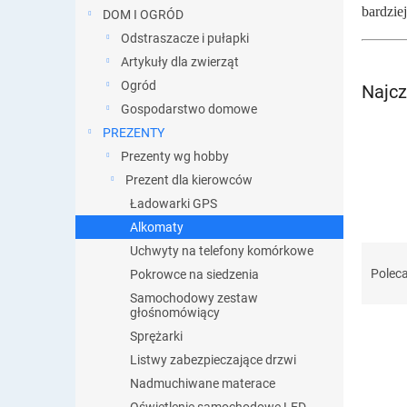
bardzie
DOM I OGRÓD
Odstraszacze i pułapki
Artykuły dla zwierząt
Ogród
Najcz
Gospodarstwo domowe
PREZENTY
Prezenty wg hobby
Prezent dla kierowców
Ładowarki GPS
Alkomaty
S
Uchwyty na telefony komórkowe
o
Polec
Pokrowce na siedzenia
r
Samochodowy zestaw
t
głośnomówiący
o
Sprężarki
w
Listwy zabezpieczające drzwi
a
L
Nadmuchiwane materace
n
i