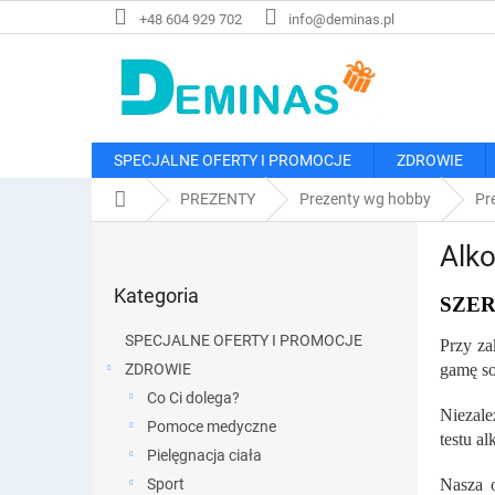
Przejść
+48 604 929 702
info@deminas.pl
do
treści
SPECJALNE OFERTY I PROMOCJE
ZDROWIE
Home
PREZENTY
Prezenty wg hobby
Pr
P
Alk
a
Pominąć
s
Kategoria
kategorie
SZE
e
k
SPECJALNE OFERTY I PROMOCJE
Przy za
b
ZDROWIE
gamę so
o
Co Ci dolega?
c
Niezale
z
Pomoce medyczne
testu a
n
Pielęgnacja ciała
y
Sport
Nasza o