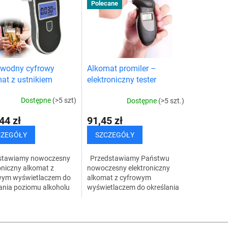
Polecane
awodny cyfrowy
Alkomat promiler –
at z ustnikiem
elektroniczny tester
trzeźwości
Dostępne
(>5 szt)
Dostępne
(>5 szt.)
44 zł
91,45 zł
CZEGÓŁY
SZCZEGÓŁY
stawiamy nowoczesny
Przedstawiamy Państwu
oniczny alkomat z
nowoczesny elektroniczny
wym wyświetlaczem do
alkomat z cyfrowym
ania poziomu alkoholu
wyświetlaczem do określania
wi za pomocą testu
poziomu alkoholu we krwi za
howego.
pomocą testu oddechowego.
K
ładniejszy, łatwy w
Najdokładniejszy, łatwy w...
o
ze i...