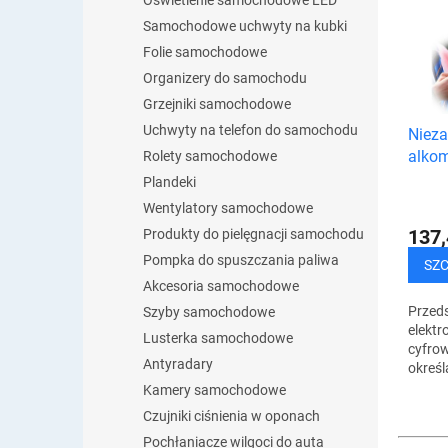
Oświetlenie samochodowe LED
i
s
e
Samochodowe uchwyty na kubki
t
p
Folie samochodowe
a
r
p
Organizery do samochodu
o
r
Grzejniki samochodowe
d
o
Uchwyty na telefon do samochodu
Niez
u
d
alkom
k
Rolety samochodowe
u
t
Plandeki
k
ó
Wentylatory samochodowe
t
w
ó
137,
Produkty do pielęgnacji samochodu
w
Pompka do spuszczania paliwa
SZ
Akcesoria samochodowe
Przed
Szyby samochodowe
elektr
Lusterka samochodowe
cyfro
Antyradary
określ
we kr
Kamery samochodowe
oddec
Czujniki ciśnienia w oponach
Najdok
Pochłaniacze wilgoci do auta
obsłud