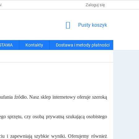
 I METODY PŁATNOŚCI
REGULAMIN ZAKUPÓW
Zaloguj się
POLITYKA PRY
KOSZYK
Pusty koszyk
STAWA
Kontakty
Dostawa i metody płatności
fania źródło. Nasz sklep internetowy oferuje szeroką
ego sprzętu, czy osobą prywatną szukającą osobistego
ciu i zapewniają szybkie wyniki. Oferujemy również