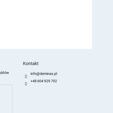
Kontakt
duktów
info
@
deminas.pl
+48 604 929 702