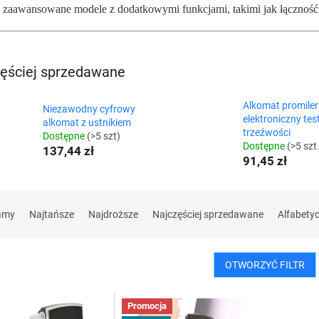
j zaawansowane modele z dodatkowymi funkcjami, takimi jak łączność B
ęściej sprzedawane
Alkomat promiler
Niezawodny cyfrowy
elektroniczny tes
alkomat z ustnikiem
trzeźwości
Dostępne
(>5 szt)
Dostępne
(>5 szt
137,44 zł
91,45 zł
amy
Najtańsze
Najdroższe
Najczęściej sprzedawane
Alfabety
OTWORZYĆ FILTR
Promocja