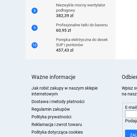
Niezwykle mocny wentylator
podłogowy
382,39 zł
Profesjonalne łatki do basenu
60,95 zł
Pompka elektryczna do desek
SUP i pontonów
457,43 zł
S
t
Ważne informacje
Odbier
o
p
Jak robić zakupy w naszym sklepie
Wpisz s
internetowym
na nasz
k
a
Dostawa i metody płatności
E-mail
Regulamin zakupów
Polityka prywatności
Podają
Reklamacja i zwrot towaru
Polityka dotycząca cookies
ZA