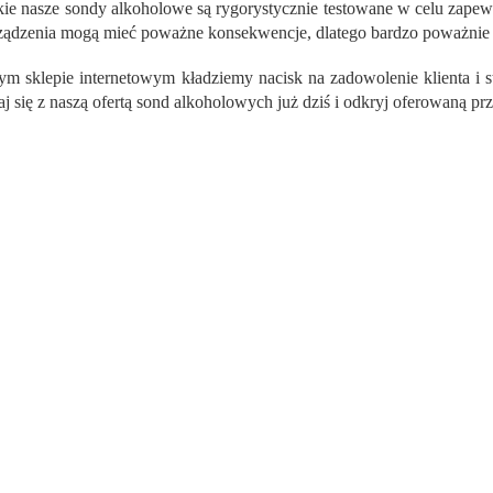
n
ie nasze sondy alkoholowe są rygorystycznie testowane w celu zapewn
t
rządzenia mogą mieć poważne konsekwencje, dlatego bardzo poważnie
r
o
m sklepie internetowym kładziemy nacisk na zadowolenie klienta i 
l
j się z naszą ofertą sond alkoholowych już dziś i odkryj oferowaną prz
k
i
l
i
s
t
y