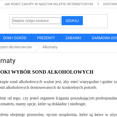
JAK ROBIĆ ZAKUPY W NASZYM SKLEPIE INTERNETOWYM
DOSTAWA
SZUKAJ
DOM I OGRÓD
PREZENTY
ZABAWKI
DARMOWA DO
ezent dla kierowców
Alkomaty
omaty
ROKI WYBÓR SOND ALKOHOLOWYCH
kupie sond alkoholowych ważne jest, aby mieć wiarygodne i godne zau
nd alkoholowych dostosowanych do konkretnych potrzeb.
żnie od tego, czy jesteś organem ścigania poszukującym profesjonaln
lkomatem, mamy opcje, które są dokładne i niedrogie.
ferta obejmuje przenośne, ręczne urządzenia, które są łatwe w uży