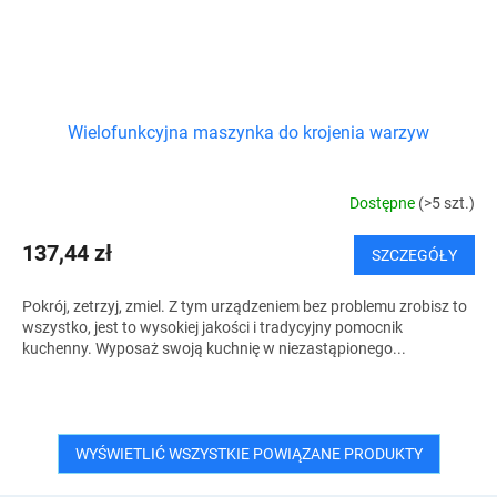
Wielofunkcyjna maszynka do krojenia warzyw
Dostępne
(>5 szt.)
137,44 zł
SZCZEGÓŁY
Pokrój, zetrzyj, zmiel. Z tym urządzeniem bez problemu zrobisz to
wszystko, jest to wysokiej jakości i tradycyjny pomocnik
kuchenny. Wyposaż swoją kuchnię w niezastąpionego...
WYŚWIETLIĆ WSZYSTKIE POWIĄZANE PRODUKTY