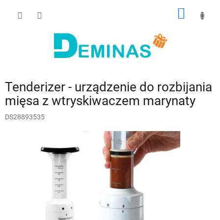
Przejść
KOSZY
do
treści
Tenderizer - urządzenie do rozbijania
mięsa z wtryskiwaczem marynaty
DS28893535