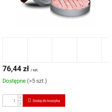
76,44 zł
/ szt.
Cena
Dostępne
(>5 szt.)
jednostkowa:
Dodaj do koszyka