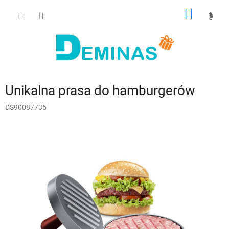
Przejść
KOSZY
do
treści
Unikalna prasa do hamburgerów
DS90087735