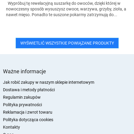
Wypróbuj tę rewelacyjną suszarkę do owoców, dzięki której w
nowoczesny sposób wysuszysz owoce, warzywa, grzyby, zioła, a
nawet mięso. Ponadto te suszone pokarmy zatrzymują do...
WYŚWIETLIĆ WSZYSTKIE POWIĄZANE PRODUKTY
S
t
Ważne informacje
o
p
Jak robić zakupy w naszym sklepie internetowym
k
Dostawa i metody płatności
a
Regulamin zakupów
Polityka prywatności
Reklamacja i zwrot towaru
Polityka dotycząca cookies
Kontakty