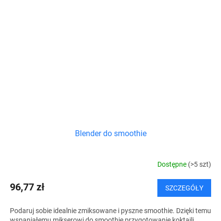
Blender do smoothie
Dostępne
(>5 szt)
96,77 zł
SZCZEGÓŁY
Podaruj sobie idealnie zmiksowane i pyszne smoothie. Dzięki temu
wspaniałemu mikserowi do smoothie przygotowanie koktajli