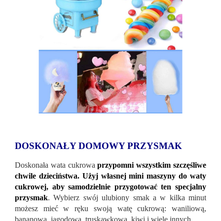
DOSKONAŁY DOMOWY PRZYSMAK
Doskonała wata cukrowa
przypomni wszystkim szczęśliwe
chwile dzieciństwa. Użyj własnej mini maszyny do waty
cukrowej, aby samodzielnie przygotować ten specjalny
przysmak
. Wybierz swój ulubiony smak a w kilka minut
możesz mieć w ręku swoją watę cukrową: waniliową,
bananową, jagodową, truskawkową, kiwi i wiele innych.