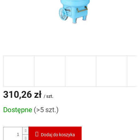
310,26 zł
/ szt.
Cena
Dostępne
(>5 szt.)
jednostkowa:
Dodaj do koszyka