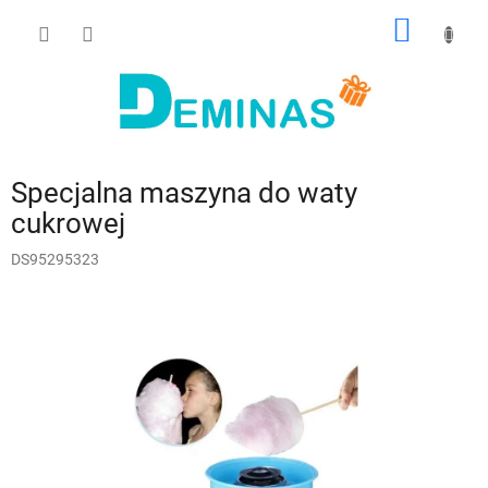
Przejść
KOSZY
do
treści
Specjalna maszyna do waty
cukrowej
DS95295323