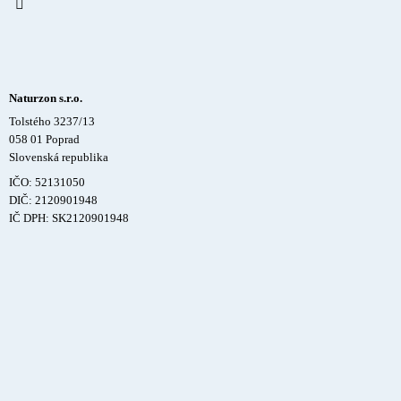
Naturzon s.r.o.
Tolstého 3237/13
058 01 Poprad
Slovenská republika
IČO: 52131050
DIČ: 2120901948
IČ DPH: SK2120901948