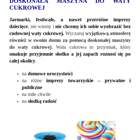
DOSKONAŁA MASZYNA DO WATY
CUKROWEJ
Jarmarki, festiwale, a nawet przeróżne imprezy
dziecięce
, nie wiemy i
nie chcemy ich sobie wyobrazić bez
cudownej waty cukrowej.
Wyczaruj
wyjątkową atmosferę
również w swoim domu za pomocą doskonałej maszyny
do waty cukrowej
. Wata cukrowa to przysmak, który
smakuje przyjemnie słodko a jej zapach roznosi się po
całej okolicy
.
na
domowe uroczystości
na różne
imprezy towarzyskie – prywatne i
publiczne
na miłe chwile
na
słodką radość