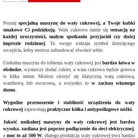
Poznaj
specjalną maszynę do waty cukrowej, a Twoje kubki
smakowe Ci podziękują
. Wata cukrowa stanie się
sensacją na
każdej uroczystości, małym spotkaniu przyjaciół czy dużej
imprezie rodzinnej
. To swego rodzaju symbol dziecięcego
szczęścia, który możesz zafundować również sobie.
Unikalna maszyna do robienia waty cukrowej jest
bardzo łatwa w
obsłudze
, wystarczy dodać cukier, a wata cukrowa będzie gotowa
w kilka minut. Możesz cieszyć się klasyczną watą cukrową,
waniliową lub owocową, a wszystko to
w zaciszu własnego
domu
.
Wygodne przenoszenie i stabilność urządzenia do waty
cukrowej
zapewniają
praktyczne kółka i antypoślizgowe nóżki
.
Jakość unikalnej maszyny do waty cukrowej jest bardzo
wysoka
,
zasilana jest poprzez podłączenie do sieci elektrycznej
,
a
moc to aż 500 W
, dlatego produkcja waty cukrowej trwa bardzo