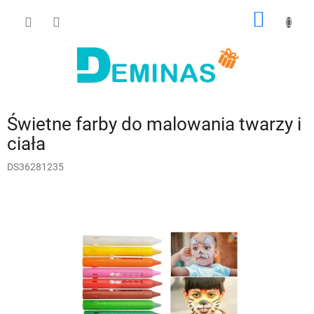
Przejść
KOSZY
do
treści
Świetne farby do malowania twarzy i
ciała
DS36281235