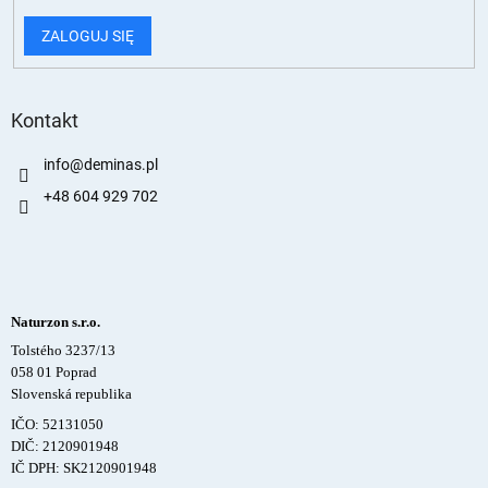
ZALOGUJ SIĘ
Kontakt
info
@
deminas.pl
+48 604 929 702
Naturzon s.r.o.
Tolstého 3237/13
058 01 Poprad
Slovenská republika
IČO: 52131050
DIČ: 2120901948
IČ DPH: SK2120901948