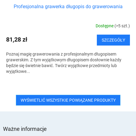
Profesjonalna grawerka długopis do grawerowania
Dostępne
(>5 szt.)
81,28 zł
SZCZEGÓŁY
Poznaj magię grawerowania z profesjonalnym długopisem
grawerskim. Z tym wyjątkowym długopisem dosłownie każdy
będzie się świetnie bawić. Twórz wyjątkowe przedmioty lub
wyjątkowe...
WYŚWIETLIĆ WSZYSTKIE POWIĄZANE PRODUKTY
S
t
Ważne informacje
o