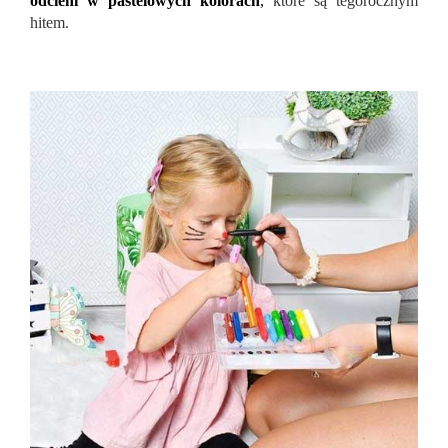
odcieni w pastelowych kolorach
,
które są tegorocznym
hitem.