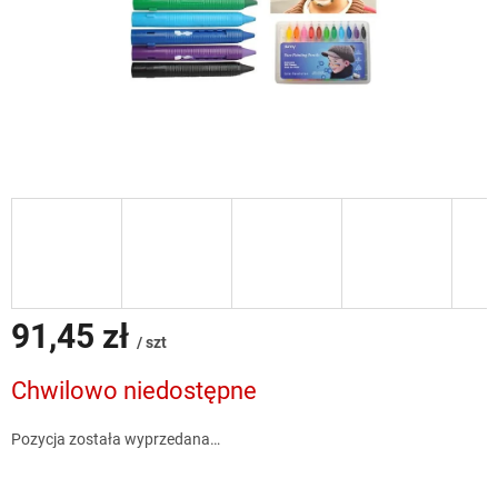
91,45 zł
/ szt
Cena
Chwilowo niedostępne
jednostkowa:
Pozycja została wyprzedana…