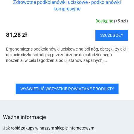
Zdrowotne podkolanówki uciskowe - podkolanówki
kompresyjne
Dostępne
(>5 szt)
81,28 zł
SZCZEGÓŁY
Ergonomiczne podkolanówki uciskowe na ból nóg, obrzęki, żylaki i
uczucie ciężkości nóg są przeznaczone do całodziennego
noszenia, w celu łagodzenia bólu, stanów zapalnych,...
WYŚWIETLIĆ WSZYSTKIE POWIĄZANE PRODUKTY
S
t
Ważne informacje
o
p
Jak robić zakupy w naszym sklepie internetowym