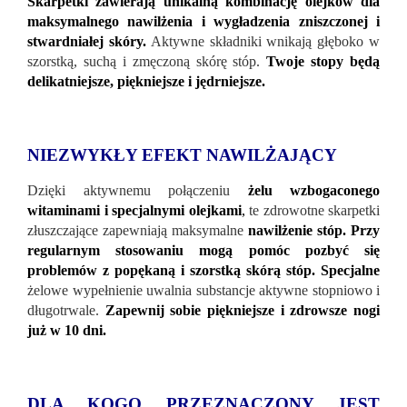
Skarpetki zawierają unikalną kombinację olejków dla
maksymalnego nawilżenia i wygładzenia zniszczonej i
stwardniałej skóry.
Aktywne składniki wnikają głęboko w
szorstką, suchą i zmęczoną skórę stóp.
Twoje stopy będą
delikatniejsze, piękniejsze i jędrniejsze.
NIEZWYKŁY EFEKT NAWILŻAJĄCY
Dzięki aktywnemu połączeniu
żelu wzbogaconego
witaminami i specjalnymi olejkami
,
te zdrowotne skarpetki
złuszczające zapewniają maksymalne
nawilżenie stóp. Przy
regularnym stosowaniu mogą pomóc pozbyć się
problemów z popękaną i szorstką skórą stóp. Specjalne
żelowe wypełnienie uwalnia substancje aktywne stopniowo i
długotrwale.
Zapewnij sobie piękniejsze i zdrowsze nogi
już w 10 dni.
DLA KOGO PRZEZNACZONY JEST