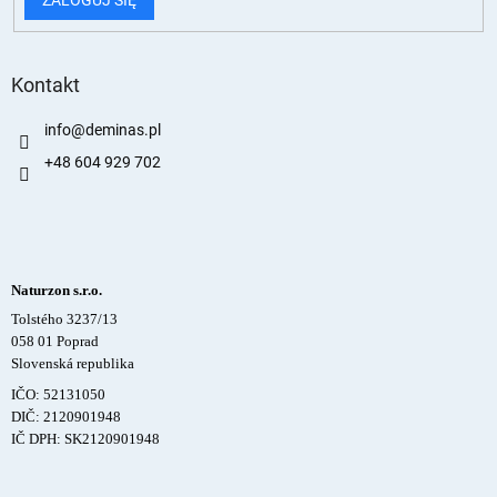
Kontakt
info
@
deminas.pl
+48 604 929 702
Naturzon s.r.o.
Tolstého 3237/13
058 01 Poprad
Slovenská republika
IČO: 52131050
DIČ: 2120901948
IČ DPH: SK2120901948