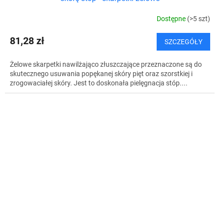
Dostępne
(>5 szt)
81,28 zł
SZCZEGÓŁY
Żelowe skarpetki nawilżająco złuszczające przeznaczone są do
skutecznego usuwania popękanej skóry pięt oraz szorstkiej i
zrogowaciałej skóry. Jest to doskonała pielęgnacja stóp....