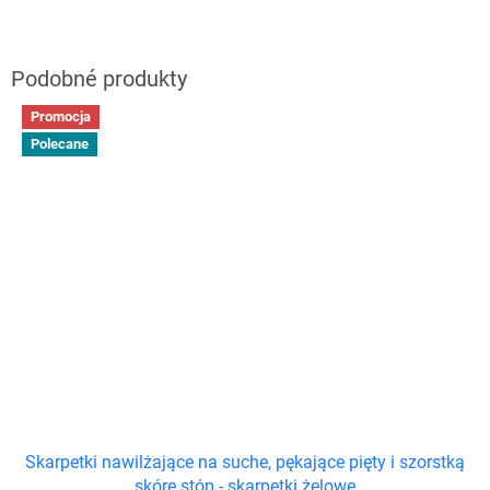
Promocja
Polecane
Skarpetki nawilżające na suche, pękające pięty i szorstką
skórę stóp - skarpetki żelowe