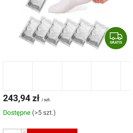
G
GRATIS
R
A
T
I
S
243,94 zł
/ szt.
Cena
Dostępne
(>5 szt.)
jednostkowa: