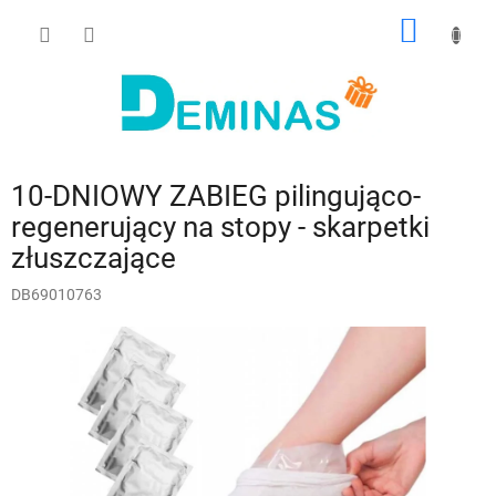
Przejść
KOSZY
do
treści
10-DNIOWY ZABIEG pilingująco-
regenerujący na stopy - skarpetki
złuszczające
DB69010763