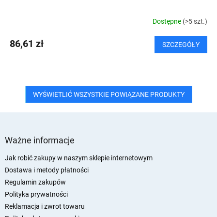
Dostępne
(>5 szt.)
86,61 zł
SZCZEGÓŁY
WYŚWIETLIĆ WSZYSTKIE POWIĄZANE PRODUKTY
S
t
Ważne informacje
o
p
Jak robić zakupy w naszym sklepie internetowym
k
Dostawa i metody płatności
a
Regulamin zakupów
Polityka prywatności
Reklamacja i zwrot towaru