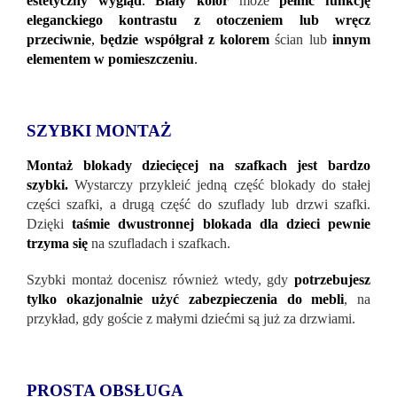
estetyczny wygląd
.
Biały kolor
może
pełnić funkcję
eleganckiego kontrastu z otoczeniem
lub wręcz
przeciwnie
,
będzie współgrał z kolorem
ścian lub
innym
elementem w pomieszczeniu
.
SZYBKI MONTAŻ
Montaż blokady dziecięcej na szafkach jest bardzo
szybki.
Wystarczy przykleić jedną część blokady do stałej
części szafki, a drugą część do szuflady lub drzwi szafki.
Dzięki
taśmie dwustronnej
blokada dla dzieci pewnie
trzyma się
na szufladach i szafkach.
Szybki montaż docenisz również wtedy, gdy
potrzebujesz
tylko okazjonalnie użyć zabezpieczenia do mebli
, na
przykład, gdy goście z małymi dziećmi są już za drzwiami.
PROSTA OBSŁUGA