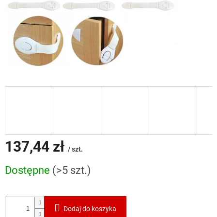
137,44 zł
/ szt.
Cena
Dostępne
(>5 szt.)
jednostkowa:
Dodaj do koszyka