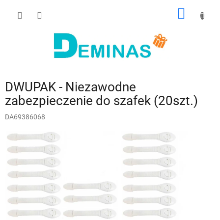
Przejść
KOSZY
do
treści
DWUPAK - Niezawodne
zabezpieczenie do szafek (20szt.)
DA69386068