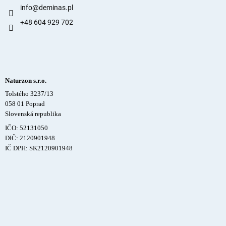
info
@
deminas.pl
+48 604 929 702
Naturzon s.r.o.
Tolstého 3237/13
058 01 Poprad
Slovenská republika
IČO: 52131050
DIČ: 2120901948
IČ DPH: SK2120901948