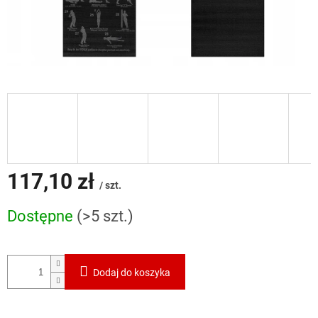
117,10 zł
/ szt.
Cena
Dostępne
(>5 szt.)
jednostkowa:
Dodaj do koszyka