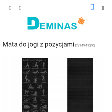
Przejść
KOSZY
do
treści
Mata do jogi z pozycjami
DS14941292