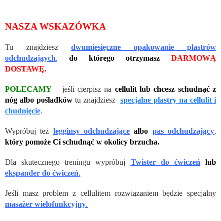
NASZA WSKAZÓWKA
Tu znajdziesz
dwumiesięczne opakowanie plastrów
odchudzająych
,
do którego otrzymasz
DARMOWĄ
DOSTAWĘ.
POLECAMY
– jeśli cierpisz na
cellulit lub chcesz schudnąć z
nóg albo pośladków
tu znajdziesz
specjalne plastry na cellulit i
chudnięcie
.
Wypróbuj też
legginsy odchudzające
albo
pas odchudzający
,
który pomoże Ci schudnąć w okolicy brzucha.
Dla skutecznego treningu wypróbuj
Twister do ćwiczeń
lub
ekspander do ćwiczeń
.
Jeśli masz problem z cellulitem rozwiązaniem będzie specjalny
masażer wielofunkcyjny
.