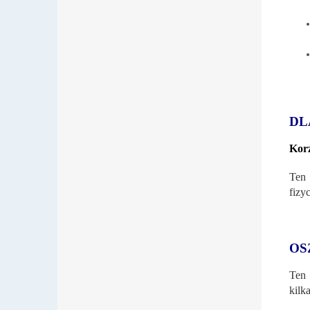
DL
Korz
Ten 
fizy
OS
Ten 
kilk