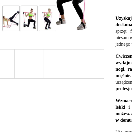
Uzyska
doskona
sprzęt 
niesamo
jednego 
Ćwiczen
wydajne
nogi, r
mięśnie
.
urządzen
profesj
Wzmacnia
lekki i
możesz 
w domu,