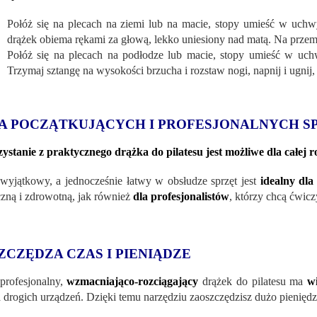
Połóż się na plecach na ziemi lub na macie, stopy umieść w uchw
drążek obiema rękami za głową, lekko uniesiony nad matą. Na przem
Połóż się na plecach na podłodze lub macie, stopy umieść w uch
Trzymaj sztangę na wysokości brzucha i rozstaw nogi, napnij i ugnij, 
A POCZĄTKUJĄCYCH I PROFESJONALNYCH 
ystanie z praktycznego drążka do pilatesu jest możliwe dla całej r
wyjątkowy, a jednocześnie łatwy w obsłudze sprzęt jest
idealny dl
czną i zdrowotną, jak również
dla profesjonalistów
, którzy chcą ćwic
ZCZĘDZA CZAS I PIENIĄDZE
profesjonalny,
wzmacniająco-rozciągający
drążek do pilatesu ma
w
a drogich urządzeń. Dzięki temu narzędziu zaoszczędzisz dużo pieniędz