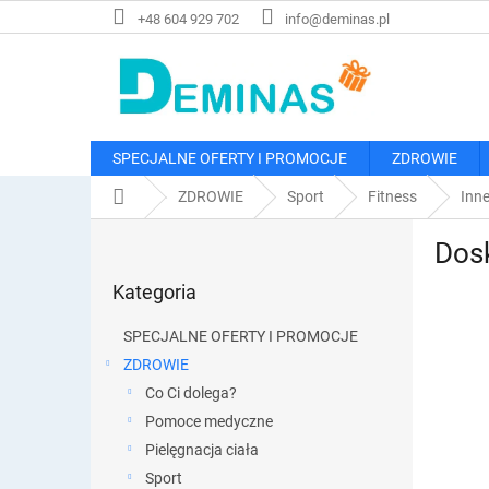
Przejść
+48 604 929 702
info@deminas.pl
do
treści
SPECJALNE OFERTY I PROMOCJE
ZDROWIE
Home
ZDROWIE
Sport
Fitness
Inne
P
Dosk
a
Pominąć
s
Kategoria
kategorie
e
k
SPECJALNE OFERTY I PROMOCJE
b
ZDROWIE
o
Co Ci dolega?
c
z
Pomoce medyczne
n
Pielęgnacja ciała
y
Sport