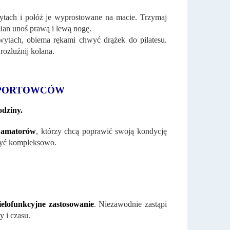
ytach i połóż je wyprostowane na macie. Trzymaj
ian unoś prawą i lewą nogę.
wytach, obiema rękami chwyć drążek do pilatesu.
rozluźnij kolana.
SPORTOWCÓW
odziny.
a amatorów
, którzy chcą poprawić swoją kondycję
zyć kompleksowo.
ielofunkcyjne zastosowanie
. Niezawodnie zastąpi
y i czasu.