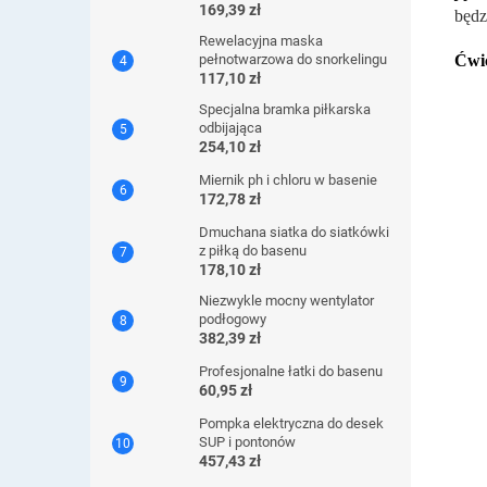
169,39 zł
będz
Rewelacyjna maska ​​
Ćwic
pełnotwarzowa do snorkelingu
117,10 zł
Specjalna bramka piłkarska
odbijająca
254,10 zł
Miernik ph i chloru w basenie
172,78 zł
Dmuchana siatka do siatkówki
z piłką do basenu
178,10 zł
Niezwykle mocny wentylator
podłogowy
382,39 zł
Profesjonalne łatki do basenu
60,95 zł
Pompka elektryczna do desek
SUP i pontonów
457,43 zł