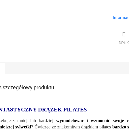
Informac
DRUK
s szczegółowy produktu
NTASTYCZNY DRĄŻEK PILATES
zebujesz mniej lub bardziej
wymodelować i wzmocnić swoje ci
niejszej sylwetki
? Ćwicząc ze znakomitym drążkiem pilates
bardzo s