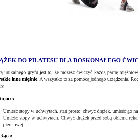
ĄŻEK DO PILATESU DLA DOSKONAŁEGO ĆWIC
tą unikalnego gryfu jest to, że możesz ćwiczyć każdą partię mięśnio
stkie inne mięśnie
. A wszystko to za pomocą jednego urządzenia. R
es:
tojąco:
Umieść stopy w uchwytach, stań prosto, chwyć drążek, umieść go na
Umieść stopy w uchwytach. Chwyć drążek przed sobą obiema rękami
piersiowej.
eżąco: