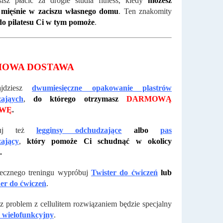
isz płacić za drogie studia fitness, kiedy
możesz
 mięśnie w zaciszu własnego domu
. Ten znakomity
do pilatesu Ci w tym pomoże
.
OWA DOSTAWA
jdziesz
dwumiesięczne opakowanie plastrów
ająych
,
do którego otrzymasz
DARMOWĄ
AWĘ
.
buj też
legginsy odchudzające
albo
pas
ający
,
który pomoże Ci schudnąć w okolicy
.
tecznego treningu wypróbuj
Twister do ćwiczeń
lub
er do ćwiczeń
.
sz problem z cellulitem rozwiązaniem będzie specjalny
 wielofunkcyjny
.