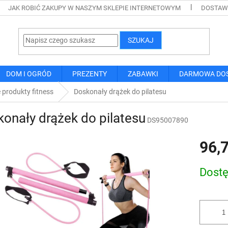
JAK ROBIĆ ZAKUPY W NASZYM SKLEPIE INTERNETOWYM
DOSTAWA
SZUKAJ
DOM I OGRÓD
PREZENTY
ZABAWKI
DARMOWA DO
 produkty fitness
Doskonały drążek do pilatesu
onały drążek do pilatesu
DS95007890
96,7
Cena
Dost
jednostk