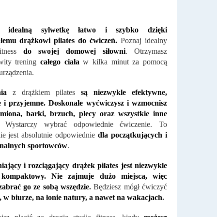
j idealną sylwetkę łatwo i szybko dzięki
łemu drążkowi pilates do ćwiczeń.
Poznaj idealny
fitness
do swojej domowej siłowni
. Otrzymasz
wity trening
całego ciała
w kilka minut za pomocą
urządzenia.
ia
z drążkiem pilates
są niezwykle efektywne,
 i przyjemne. Doskonale wyćwiczysz i wzmocnisz
amiona, barki, brzuch, plecy oraz wszystkie inne
Wystarczy wybrać odpowiednie ćwiczenie. To
ie jest absolutnie odpowiednie
dla początkujących i
onalnych sportowców
.
jący i rozciągający drążek pilates jest niezwykle
 kompaktowy. Nie zajmuje dużo miejsca, więc
zabrać go ze sobą wszędzie
.
Będziesz mógł ćwiczyć
 w biurze, na łonie natury, a nawet na wakacjach
.