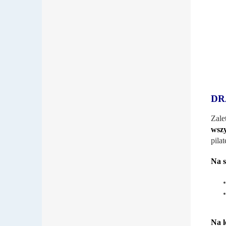
DR
Zale
wszy
pilat
Na s
Na l