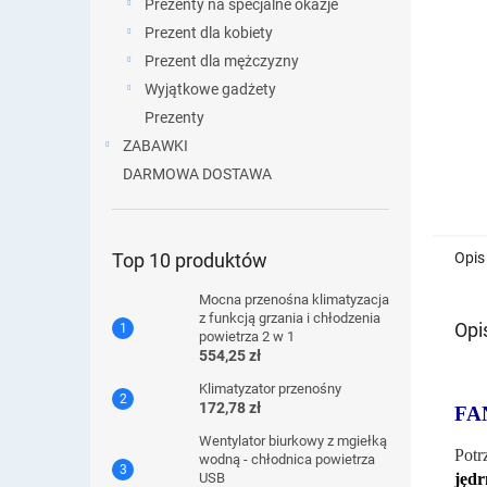
Prezenty na specjalne okazje
Prezent dla kobiety
Prezent dla mężczyzny
Wyjątkowe gadżety
Prezenty
ZABAWKI
DARMOWA DOSTAWA
Opis
Top 10 produktów
Mocna przenośna klimatyzacja
z funkcją grzania i chłodzenia
Opi
powietrza 2 w 1
554,25 zł
Klimatyzator przenośny
172,78 zł
FA
Wentylator biurkowy z mgiełką
Potr
wodną - chłodnica powietrza
jędr
USB