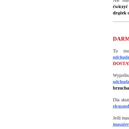
Nie mus
ćwiczyć
drążek 
DARM
Tu zna
odchudz
DOST
Wypró
odchudz
brzucha
Dla sku
ekspand
Jeśli ma
masażer