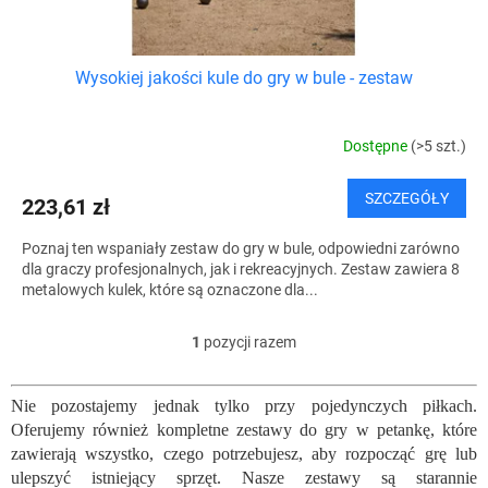
ó
w
Wysokiej jakości kule do gry w bule - zestaw
Dostępne
(>5 szt.)
SZCZEGÓŁY
223,61 zł
Poznaj ten wspaniały zestaw do gry w bule, odpowiedni zarówno
dla graczy profesjonalnych, jak i rekreacyjnych. Zestaw zawiera 8
metalowych kulek, które są oznaczone dla...
1
pozycji razem
K
o
n
Nie pozostajemy jednak tylko przy pojedynczych piłkach.
t
Oferujemy również kompletne zestawy do gry w petankę, które
r
o
zawierają wszystko, czego potrzebujesz, aby rozpocząć grę lub
l
ulepszyć istniejący sprzęt. Nasze zestawy są starannie