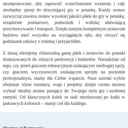
k
skomponowane, aby zapewnić wszechstronne wrażenia i cały
i
niezbędny sprzęt do ekscytującej gry w petankę. Każdy zestaw
l
zazwyczaj zawiera zestaw wysokiej jakości piłek do gry w petankę,
i
urządzenie pomiarowe, podnośnik i walizkę ułatwiającą
s
przechowywanie i transport. Dzięki naszym kompletnym zestawom
t
y
będziesz mieć wszystko na wyciągnięcie ręki, aby cieszyć się
godzinami zabawy z rodziną i przyjaciółmi.
Z dumą oferujemy różnorodną gamę piłek i zestawów do petanki
dostosowanych do różnych preferencji i budżetów. Niezależnie od
tego, czy jesteś graczem rekreacyjnym szukającym niedrogiej opcji,
czy graczem wyczynowym szukającym sprzętu na poziomie
profesjonalnym, mamy dla Ciebie wsparcie. Nasz szeroki wybór
obejmuje różne rozmiary, wagi i projekty, dzięki czemu możesz
wybrać idealny zestaw pasujący do Twojego stylu gry i osobistej
estetyki. Od klasycznych kulek ze stali nierdzewnej po kulki w
jaskrawych kolorach – mamy coś dla każdego.
S
t