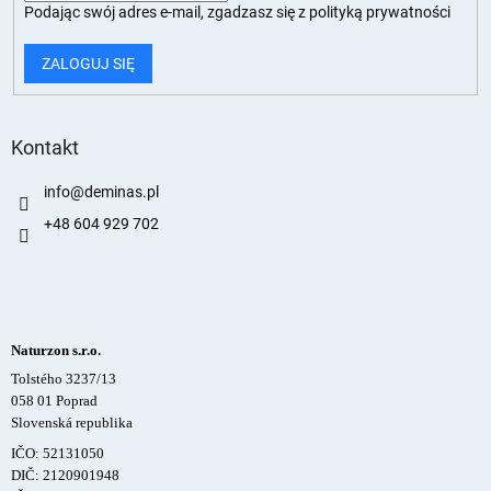
Podając swój adres e-mail, zgadzasz się z
polityką prywatności
ZALOGUJ SIĘ
Kontakt
info
@
deminas.pl
+48 604 929 702
Naturzon s.r.o.
Tolstého 3237/13
058 01 Poprad
Slovenská republika
IČO: 52131050
DIČ: 2120901948