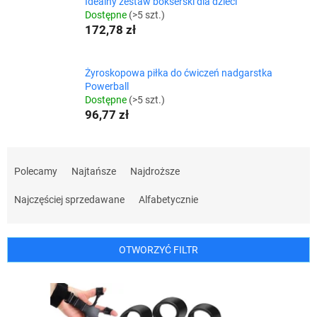
Idealny zestaw bokserski dla dzieci
Dostępne
(>5 szt.)
172,78 zł
Żyroskopowa piłka do ćwiczeń nadgarstka
Powerball
Dostępne
(>5 szt.)
96,77 zł
S
o
Polecamy
Najtańsze
Najdroższe
r
t
Najczęściej sprzedawane
Alfabetycznie
o
w
a
OTWORZYĆ FILTR
n
i
L
e
i
p
s