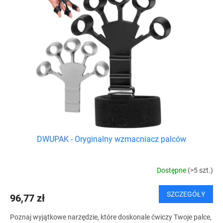
r
t
o
a
d
p
u
r
k
o
t
d
ó
u
w
k
t
ó
w
DWUPAK - Oryginalny wzmacniacz palców
Dostępne
(>5 szt.)
SZCZEGÓŁY
96,77 zł
Poznaj wyjątkowe narzędzie, które doskonale ćwiczy Twoje palce,