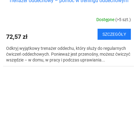
Trenażer oddechowy – pomoc w treningu oddechowym
Dostępne
(>5 szt.)
SZCZEGÓŁY
72,57 zł
Odkryj wyjątkowy trenażer oddechu, który służy do regularnych
ćwiczeń oddechowych. Ponieważ jest przenośny, możesz ćwiczyć
wszędzie – w domu, w pracy i podczas uprawiania...