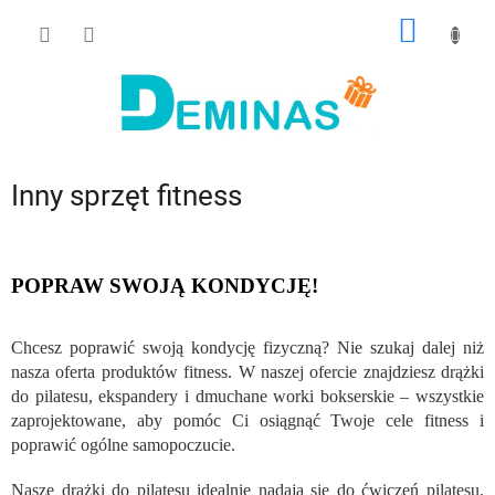
Przejść
KOSZY
do
treści
Inny sprzęt fitness
POPRAW SWOJĄ KONDYCJĘ!
Chcesz poprawić swoją kondycję fizyczną? Nie szukaj dalej niż
nasza oferta produktów fitness. W naszej ofercie znajdziesz drążki
do pilatesu, ekspandery i dmuchane worki bokserskie – wszystkie
zaprojektowane, aby pomóc Ci osiągnąć Twoje cele fitness i
poprawić ogólne samopoczucie.
Nasze drążki do pilatesu idealnie nadają się do ćwiczeń pilatesu,