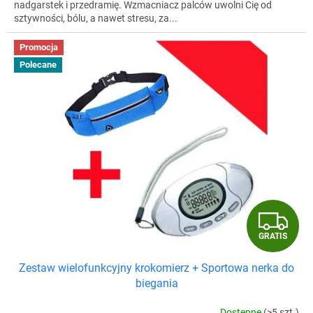
nadgarstek i przedramię. Wzmacniacz palców uwolni Cię od
sztywności, bólu, a nawet stresu, za...
Promocja
Polecane
G
GRATIS
R
Zestaw wielofunkcyjny krokomierz + Sportowa nerka do
A
biegania
T
Dostępne
(>5 szt.)