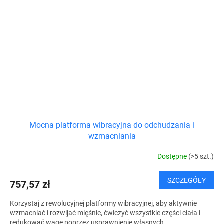
Mocna platforma wibracyjna do odchudzania i
wzmacniania
Dostępne
(>5 szt.)
SZCZEGÓŁY
757,57 zł
Korzystaj z rewolucyjnej platformy wibracyjnej, aby aktywnie
wzmacniać i rozwijać mięśnie, ćwiczyć wszystkie części ciała i
redukować wagę poprzez usprawnienie własnych...