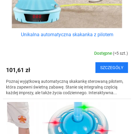
w
k
t
ó
w
Unikalna automatyczna skakanka z pilotem
Dostępne
(>5 szt.)
SZCZEGÓŁY
101,61 zł
Poznaj wyjątkową automatyczną skakankę sterowaną pilotem,
która zapewni świetną zabawę. Stanie się integralną częścią
każdej imprezy, ale także życia codziennego. Interaktywna...