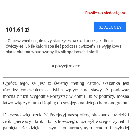
Chwilowo niedostępne
SZCZEGÓŁY
101,61 zł
Chcesz wiedzieć, ile razy skoczyłeś na skakance, jak długo
ćwiczyłeś lub ile kalorii spaliłeś podczas ćwiczeń? Ta wyjątkowa
skakanka ma wbudowany licznik spalonych kalorii,...
4
pozycji razem
K
o
n
Oprócz tego, że jest to świetny trening cardio, skakanka jest
t
również ćwiczeniem o niskim wpływie na stawy. A ponieważ
r
o
można z nich wygodnie korzystać w domu lub w podróży, można
l
łatwo włączyć Jump Roping do swojego napiętego harmonogramu.
k
i
Dlaczego więc czekać? Przejrzyj naszą ofertę skakanek już dziś i
l
zrób pierwszy krok do zdrowszego, szczęśliwszego życia! I
i
pamiętaj, że dzięki naszym konkurencyjnym cenom i szybkiej
s