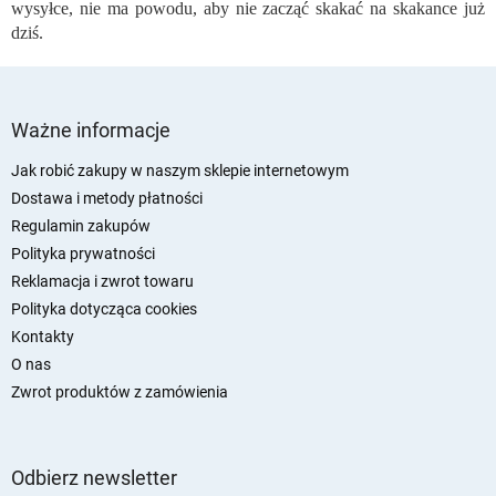
wysyłce, nie ma powodu, aby nie zacząć skakać na skakance już
t
dziś.
y
S
t
Ważne informacje
o
p
Jak robić zakupy w naszym sklepie internetowym
k
Dostawa i metody płatności
a
Regulamin zakupów
Polityka prywatności
Reklamacja i zwrot towaru
Polityka dotycząca cookies
Kontakty
O nas
Zwrot produktów z zamówienia
Odbierz newsletter