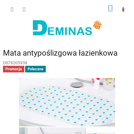
Przejść
KOSZY
do
treści
Mata antypoślizgowa łazienkowa
DS78205938
Promocja
Polecane