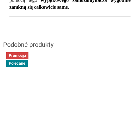
pomocą tego
wyjątkowego samozamykacza wygodnie
zamkną się całkowicie same
.
Promocja
Polecane