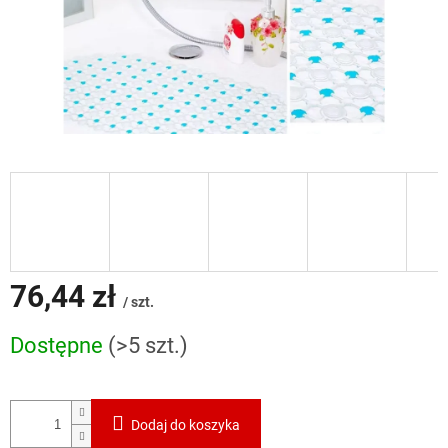
76,44 zł
/ szt.
Cena
Dostępne
(>5 szt.)
jednostkowa:
Dodaj do koszyka