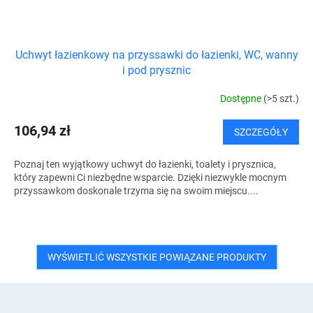
Uchwyt łazienkowy na przyssawki do łazienki, WC, wanny
i pod prysznic
Dostępne
(>5 szt.)
106,94 zł
SZCZEGÓŁY
Poznaj ten wyjątkowy uchwyt do łazienki, toalety i prysznica,
który zapewni Ci niezbędne wsparcie. Dzięki niezwykle mocnym
przyssawkom doskonale trzyma się na swoim miejscu....
WYŚWIETLIĆ WSZYSTKIE POWIĄZANE PRODUKTY
S