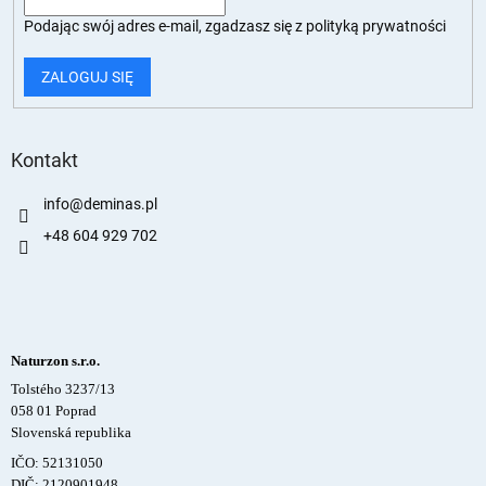
Podając swój adres e-mail, zgadzasz się z
polityką prywatności
ZALOGUJ SIĘ
Kontakt
info
@
deminas.pl
+48 604 929 702
Naturzon s.r.o.
Tolstého 3237/13
058 01 Poprad
Slovenská republika
IČO: 52131050
DIČ: 2120901948