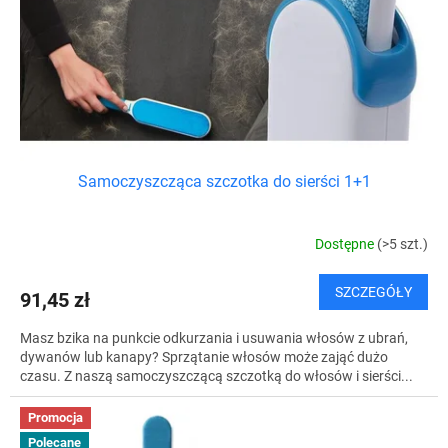
k
o
t
d
ó
u
w
k
t
ó
w
Samoczyszcząca szczotka do sierści 1+1
Dostępne
(>5 szt.)
SZCZEGÓŁY
91,45 zł
Masz bzika na punkcie odkurzania i usuwania włosów z ubrań,
dywanów lub kanapy? Sprzątanie włosów może zająć dużo
czasu. Z naszą samoczyszczącą szczotką do włosów i sierści...
Promocja
Polecane