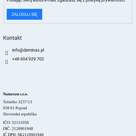
Podając swój adres e-mail, zgadzasz się z
polityką prywatności
ZALOGUJ SIĘ
Kontakt
info
@
deminas.pl
+48 604 929 702
Naturzon s.r.o.
Tolstého 3237/13
058 01 Poprad
Slovenská republika
IČO: 52131050
DIČ: 2120901948
IČ DPH: SK2120901948