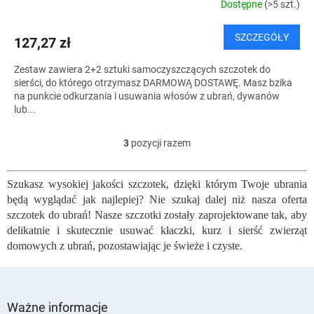
T
Dostępne
(>5 szt.)
I
SZCZEGÓŁY
127,27 zł
S
Zestaw zawiera 2+2 sztuki samoczyszczących szczotek do
sierści, do którego otrzymasz DARMOWĄ DOSTAWĘ. Masz bzika
na punkcie odkurzania i usuwania włosów z ubrań, dywanów
lub...
3
pozycji razem
K
o
n
Szukasz wysokiej jakości szczotek, dzięki którym Twoje ubrania
t
będą wyglądać jak najlepiej? Nie szukaj dalej niż nasza oferta
r
o
szczotek do ubrań! Nasze szczotki zostały zaprojektowane tak, aby
l
delikatnie i skutecznie usuwać kłaczki, kurz i sierść zwierząt
k
domowych z ubrań, pozostawiając je świeże i czyste.
i
l
i
S
s
t
Ważne informacje
t