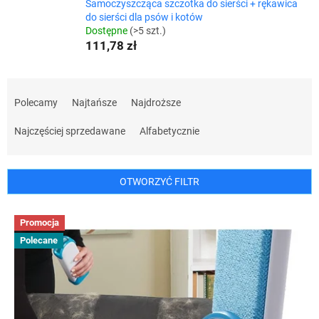
Samoczyszcząca szczotka do sierści + rękawica
do sierści dla psów i kotów
Dostępne
(>5 szt.)
111,78 zł
S
o
Polecamy
Najtańsze
Najdroższe
r
t
Najczęściej sprzedawane
Alfabetycznie
o
w
a
OTWORZYĆ FILTR
n
i
L
Promocja
e
i
p
Polecane
s
r
t
o
a
d
p
u
r