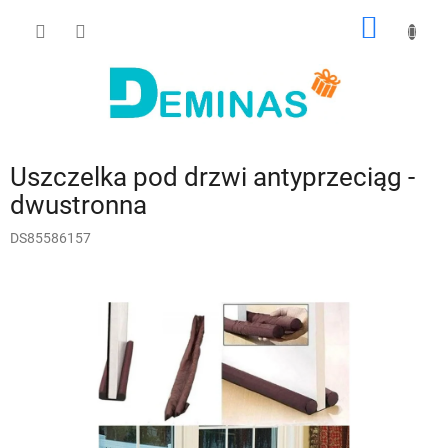
Przejść
KOSZY
do
treści
Uszczelka pod drzwi antyprzeciąg -
dwustronna
DS85586157