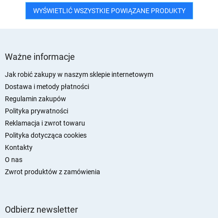
WYŚWIETLIĆ WSZYSTKIE POWIĄZANE PRODUKTY
S
t
Ważne informacje
o
p
Jak robić zakupy w naszym sklepie internetowym
k
Dostawa i metody płatności
a
Regulamin zakupów
Polityka prywatności
Reklamacja i zwrot towaru
Polityka dotycząca cookies
Kontakty
O nas
Zwrot produktów z zamówienia
Odbierz newsletter