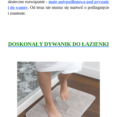
skuteczne rozwiązanie -
matę antypoślizgową pod prysznic
i do wanny
. Od teraz nie musisz się martwić o poślizgnięcie
i zranienie.
DOSKONAŁY DYWANIK DO ŁAZIENKI