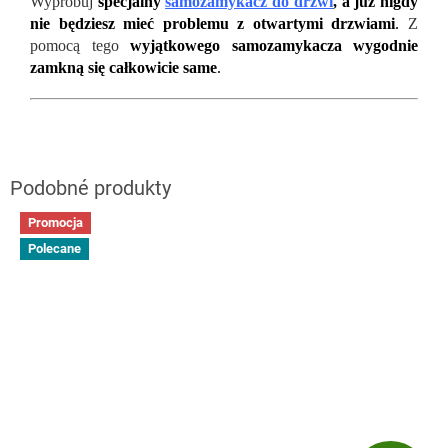
Wypróbuj
specjalny
samozamykacz do drzwi
, a już nigdy
nie będziesz mieć problemu z otwartymi drzwiami
.
Z
pomocą tego
wyjątkowego samozamykacza wygodnie
zamkną się całkowicie same
.
Promocja
Polecane