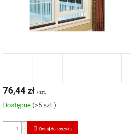
76,44 zł
/ szt.
Cena
Dostępne
(>5 szt.)
jednostkowa:
Dodaj do koszyka