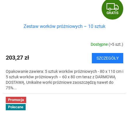
G
GRATIS
R
Zestaw worków próżniowych – 10 sztuk
A
T
Dostępne
(>5 szt.)
I
203,27 zł
SZCZEGÓŁY
S
Opakowanie zawiera: 5 sztuk worków próżniowych - 80 x 110 cm i
5 sztuk worków próżniowych – 60 x 80 cm teraz z DARMOWĄ
DOSTAWĄ. Unikalne worki próżniowe zaoszczędzą nawet do
75%...
Promocja
Polecane