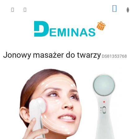
Przejść
KOSZY
do
treści
Jonowy masażer do twarzy
DS81353768