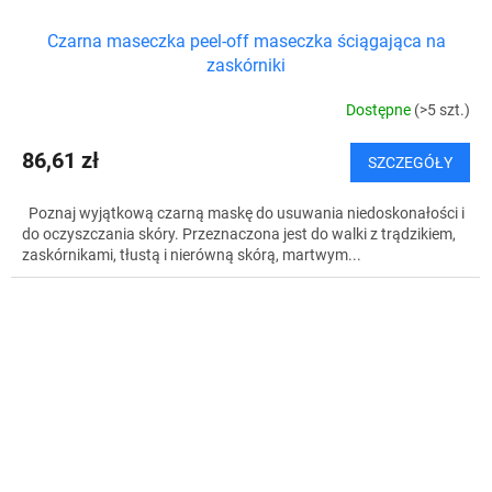
Czarna maseczka peel-off maseczka ściągająca na
zaskórniki
Dostępne
(>5 szt.)
86,61 zł
SZCZEGÓŁY
Poznaj wyjątkową czarną maskę do usuwania niedoskonałości i
do oczyszczania skóry. Przeznaczona jest do walki z trądzikiem,
zaskórnikami, tłustą i nierówną skórą, martwym...