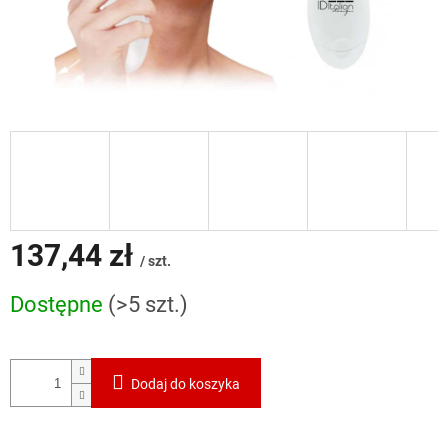
137,44 zł
/ szt.
Cena
Dostępne
(>5 szt.)
jednostkowa:
Dodaj do koszyka