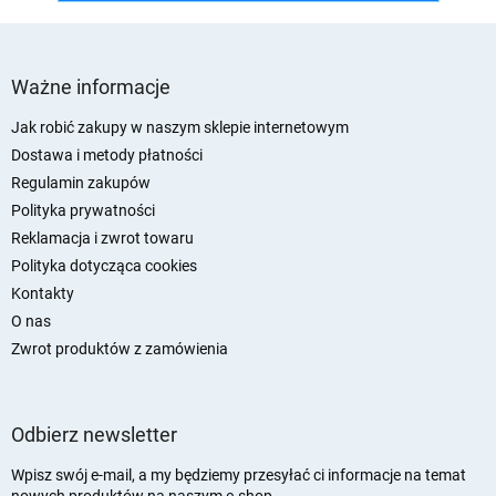
S
t
Ważne informacje
o
p
Jak robić zakupy w naszym sklepie internetowym
k
Dostawa i metody płatności
a
Regulamin zakupów
Polityka prywatności
Reklamacja i zwrot towaru
Polityka dotycząca cookies
Kontakty
O nas
Zwrot produktów z zamówienia
Odbierz newsletter
Wpisz swój e-mail, a my będziemy przesyłać ci informacje na temat
nowych produktów na naszym e-shop.