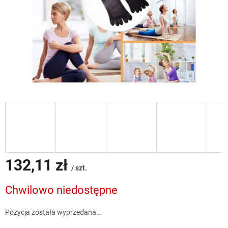
132,11 zł
/ szt.
Cena
Chwilowo niedostępne
jednostkowa:
Pozycja została wyprzedana…