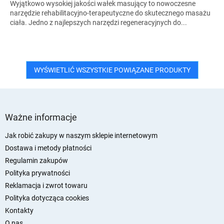
Wyjątkowo wysokiej jakości wałek masujący to nowoczesne
narzędzie rehabilitacyjno-terapeutyczne do skutecznego masażu
ciała. Jedno z najlepszych narzędzi regeneracyjnych do...
WYŚWIETLIĆ WSZYSTKIE POWIĄZANE PRODUKTY
S
t
Ważne informacje
o
p
Jak robić zakupy w naszym sklepie internetowym
k
Dostawa i metody płatności
a
Regulamin zakupów
Polityka prywatności
Reklamacja i zwrot towaru
Polityka dotycząca cookies
Kontakty
O nas