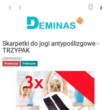
Przejść
KOSZY
do
treści
Skarpetki do jogi antypoślizgowe -
TRZYPAK
DS99964681
Promocja
Polecane