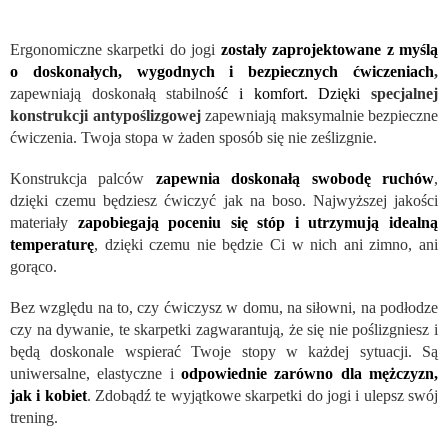
Ergonomiczne skarpetki do jogi
zostały zaprojektowane z myślą
o doskonałych, wygodnych i bezpiecznych ćwiczeniach
,
zapewniają doskonałą stabilnoś
ć i komfort. Dzięki
specjalnej
konstrukcji antypoślizgowej
zapewniają maksymalnie bezpieczne
ćwiczenia. Twoja stopa w żaden sposób się nie ześlizgnie.
Konstrukcja palców
zapewnia doskonałą swobodę ruchów
,
dzięki czemu będziesz ćwiczyć jak na boso. Najwyższej jakości
materiały
zapobiegają poceniu się stóp i utrzymują idealną
temperaturę
, dzięki czemu nie będzie Ci w nich ani zimno, ani
gorąco.
Bez względu na to, czy ćwiczysz w domu, na siłowni, na podłodze
czy na dywanie, te skarpetki zagwarantują, że się nie poślizgniesz i
będą doskonale wspierać Twoje stopy w każdej sytuacji. Są
uniwersalne, elastyczne i
odpowiednie zarówno dla mężczyzn,
jak i kobiet
. Zdobądź te wyjątkowe skarpetki do jogi i ulepsz swój
trening.