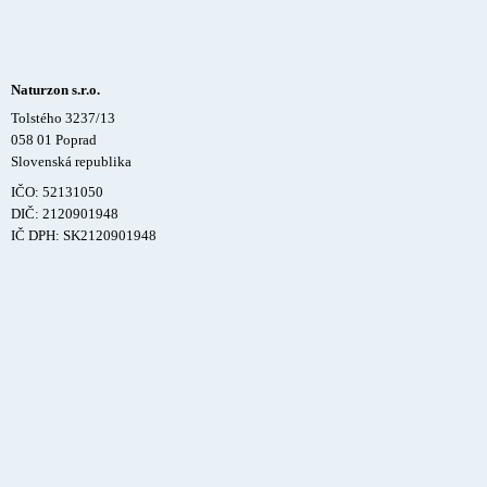
Naturzon s.r.o.
Tolstého 3237/13
058 01 Poprad
Slovenská republika
IČO: 52131050
DIČ: 2120901948
IČ DPH: SK2120901948