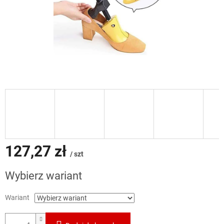
127,27 zł
/ szt
Cena
Wybierz wariant
jednostkowa:
Wariant