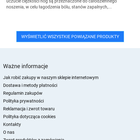
uczucie ciężkości nóg są przeznaczone do całodziennego
noszenia, w celu łagodzenia bólu, stanów zapalnych,...
WYŚWIETLIĆ WSZYSTKIE POWIĄZANE PRODUKTY
S
t
Ważne informacje
o
p
Jak robić zakupy w naszym sklepie internetowym
k
Dostawa i metody płatności
a
Regulamin zakupów
Polityka prywatności
Reklamacja i zwrot towaru
Polityka dotycząca cookies
Kontakty
O nas