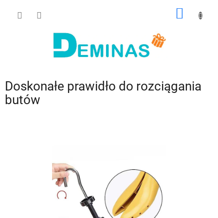
Przejść
KOSZY
do
treści
Doskonałe prawidło do rozciągania
butów