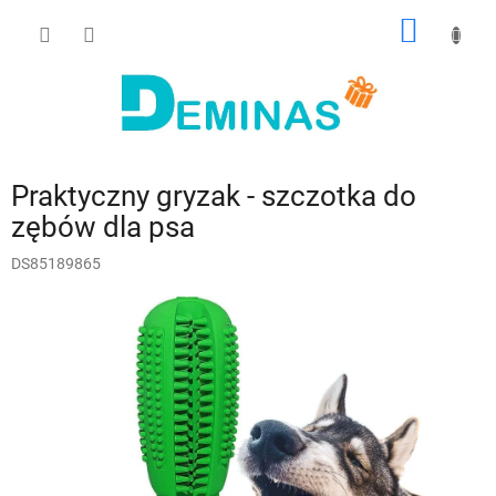
Przejść
KOSZY
do
treści
Praktyczny gryzak - szczotka do
zębów dla psa
DS85189865