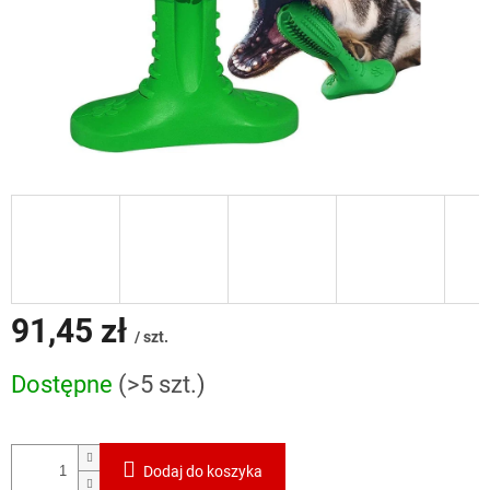
91,45 zł
/ szt.
Cena
Dostępne
(>5 szt.)
jednostkowa:
Dodaj do koszyka