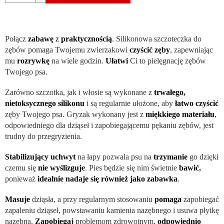
Połącz
zabawę
z
praktycznością
. Silikonowa szczoteczka do
zębów pomaga Twojemu zwierzakowi
czyścić zęby
, zapewniając
mu
rozrywkę
na wiele godzin.
Ułatwi
Ci to pielęgnację zębów
Twojego psa.
Zarówno szczotka, jak i włosie są wykonane z
trwałego,
nietoksycznego silikonu
i są regularnie ułożone, aby
łatwo czyścić
zęby Twojego psa. Gryzak wykonany jest z
miękkiego materiału
,
odpowiedniego dla dziąseł i zapobiegającemu pękaniu zębów, jest
trudny do przegryzienia.
Stabilizujący uchwyt
na łapy pozwala psu na
trzymanie
go dzięki
czemu się
nie wyślizguje
. Pies będzie się nim świetnie
bawić
,
ponieważ
idealnie nadaje się również jako zabawka
.
Masuje
dziąsła, a przy regularnym stosowaniu
pomaga
zapobiegać
zapaleniu dziąseł, powstawaniu kamienia nazębnego i usuwa płytkę
nazębną.
Zapobiegaj
problemom zdrowotnym,
odpowiednio