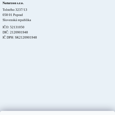
Naturzon s.r.o.
Tolstého 3237/13
058 01 Poprad
Slovenská republika
IČO: 52131050
DIČ: 2120901948
IČ DPH: SK2120901948