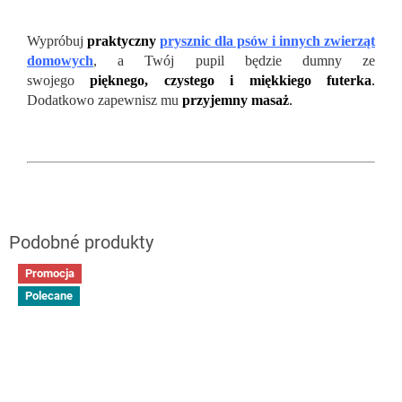
Wypróbuj
praktyczny
prysznic dla psów i innych zwierząt
domowych
, a Twój pupil będzie dumny ze
swojego
pięknego, czystego i miękkiego futerka
.
Dodatkowo zapewnisz mu
przyjemny masaż
.
Promocja
Polecane