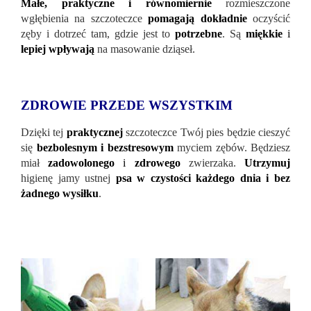
Małe, praktyczne i równomiernie
rozmieszczone
wgłębienia na szczoteczce
pomagają dokładnie
oczyścić
zęby i dotrzeć tam, gdzie jest to
potrzebne
. Są
miękkie
i
lepiej wpływają
na masowanie dziąseł.
ZDROWIE PRZEDE WSZYSTKIM
Dzięki tej
praktycznej
szczoteczce Twój pies będzie cieszyć
się
bezbolesnym i bezstresowym
myciem zębów. Będziesz
miał
zadowolonego
i
zdrowego
zwierzaka.
Utrzymuj
higienę jamy ustnej
psa w czystości każdego dnia i bez
żadnego wysiłku
.