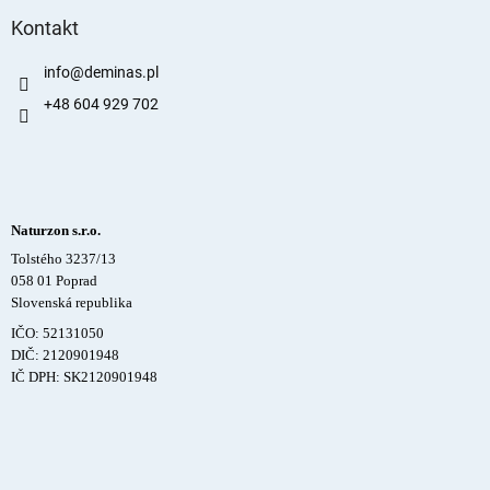
Kontakt
info
@
deminas.pl
+48 604 929 702
Naturzon s.r.o.
Tolstého 3237/13
058 01 Poprad
Slovenská republika
IČO: 52131050
DIČ: 2120901948
IČ DPH: SK2120901948