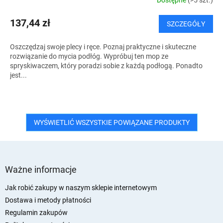
Dostępne
(>5 szt.)
137,44 zł
SZCZEGÓŁY
Oszczędzaj swoje plecy i ręce. Poznaj praktyczne i skuteczne
rozwiązanie do mycia podłóg. Wypróbuj ten mop ze
spryskiwaczem, który poradzi sobie z każdą podłogą. Ponadto
jest...
WYŚWIETLIĆ WSZYSTKIE POWIĄZANE PRODUKTY
S
t
Ważne informacje
o
p
Jak robić zakupy w naszym sklepie internetowym
k
Dostawa i metody płatności
a
Regulamin zakupów