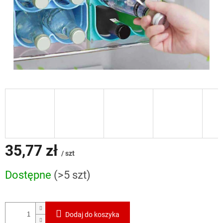
35,77 zł
/ szt
Cena
Dostępne
(>5 szt)
jednostkowa:
Dodaj do koszyka