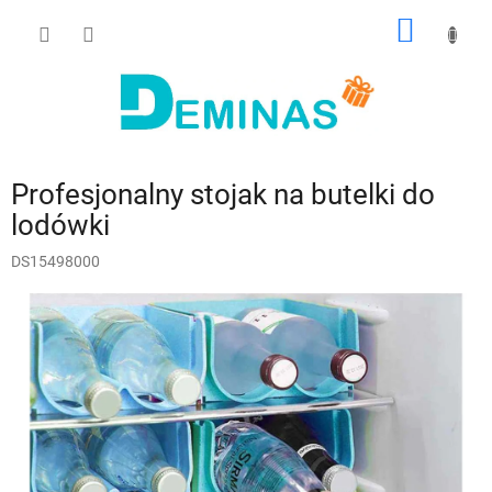
Przejść
KOSZY
do
treści
Profesjonalny stojak na butelki do
lodówki
DS15498000