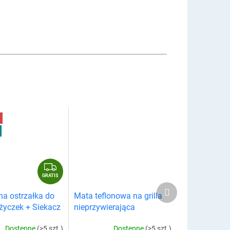
G
R
GRATIS
Produkt
A
na ostrzałka do
Mata teflonowa na grilla
następny
T
życzek + Siekacz
nieprzywierająca
I
S
Dostępne
(>5 szt.)
Dostępne
(>5 szt.)