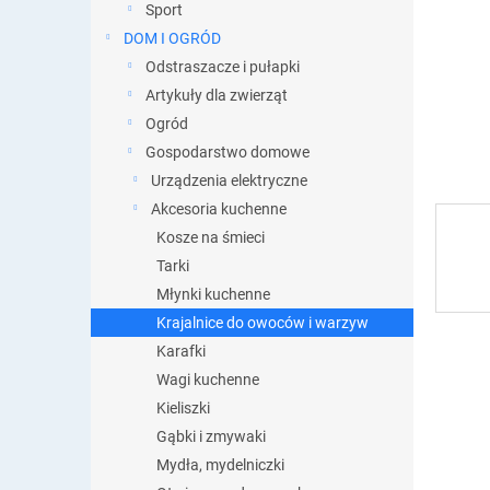
y
Sport
DOM I OGRÓD
Odstraszacze i pułapki
Artykuły dla zwierząt
Ogród
Gospodarstwo domowe
Urządzenia elektryczne
Akcesoria kuchenne
Kosze na śmieci
Tarki
Młynki kuchenne
Krajalnice do owoców i warzyw
Karafki
Wagi kuchenne
Kieliszki
Gąbki i zmywaki
Mydła, mydelniczki