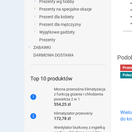
Prezenty wg hobby
Prezenty na specjalne okazje
Prezent dla kobiety
Prezent dla mężczyzny
Wyjątkowe gadżety
Prezenty
ZABAWKI
DARMOWA DOSTAWA
Prom
Pole
Top 10 produktów
Mocna przenośna klimatyzacja
z funkcją grzania i chłodzenia
powietrza 2 w 1
554,25 zł
Wiel
Klimatyzator przenośny
172,78 zł
do kr
Wentylator biurkowy z mgiełką