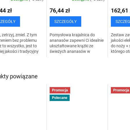
44 zł
76,44 zł
162,61 
CZEGÓŁY
SZCZEGÓŁY
SZCZE
, zetrzyj, zmiel. Z tym
Pomysłowa krajalnica do
Zestaw za
zeniem bez problemu
ananasów zapewni Ci idealnie
jakości el
z to wszystko, jest to
ukształtowane krążki ze
do noży + 
ej jakości i tradycyjny
świeżych ananasów w
którego o
nik kuchenny. Wyposaż
zaledwie 30 sekund. Szybko i
DARMOWĄ
 kuchnię w
łatwo oddziela miąższ od
Wysokiej j
tąpionego...
skórki, którą pozostawia...
ostrzałka 
kty powiązane
Promocja
Promocja
Polecane