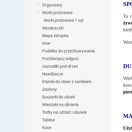
SP
Organizery
Worki próżniowe
Ta r
Worki próżniowe 1 szt
żyw
Wycieraczki
kied
Mapa zdrapka
Wrzu
Inne
Pudełka do przechowywania
Pochłaniacz wilgoci
DU
Uszczelki pod drzwi
Nawilżacze
Wiel
Klamki do okien z zamkiem
kawa
Zasłony
pur
Suszarki do ubrań
Wieszaki na ubrania
Torby na odzież i obuwie
MA
Tablice
Koce
Użyl