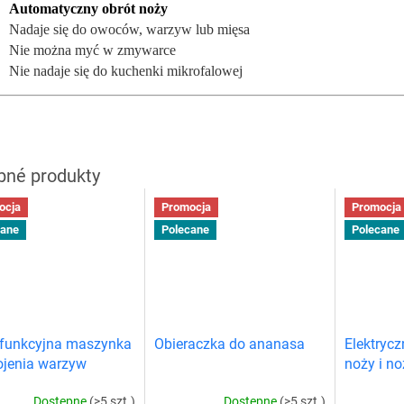
Automatyczny obrót noży
Nadaje się do owoc
ów, warzyw lub mięsa
Nie można myć w zmywarce
Nie nadaje się do kuchenki mikrofalowej
ocja
Promocja
Promocja
cane
Polecane
Polecane
ofunkcyjna maszynka
Obieraczka do ananasa
Elektrycz
ojenia warzyw
noży i no
do cebuli
Dostępne
(>5 szt.)
Dostępne
(>5 szt.)