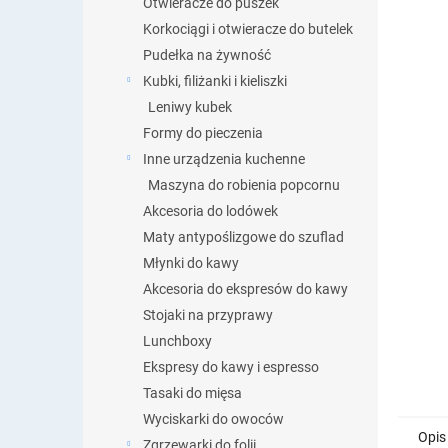
Otwieracze do puszek
Korkociągi i otwieracze do butelek
Pudełka na żywność
Kubki, filiżanki i kieliszki
Leniwy kubek
Formy do pieczenia
Inne urządzenia kuchenne
Maszyna do robienia popcornu
Akcesoria do lodówek
Maty antypoślizgowe do szuflad
Młynki do kawy
Akcesoria do ekspresów do kawy
Stojaki na przyprawy
Lunchboxy
Ekspresy do kawy i espresso
Tasaki do mięsa
Wyciskarki do owoców
Opis
Zgrzewarki do folii