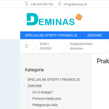
Przejść
+48 604 929 702
info@deminas.pl
do
treści
SPECJALNE OFERTY I PROMOCJE
ZDROWIE
DOM I
Gospodarstwo
Home
OGRÓD
domowe
P
Prak
a
Pominąć
s
Kategoria
kategorie
e
k
SPECJALNE OFERTY I PROMOCJE
b
ZDROWIE
o
Co Ci dolega?
c
z
Pomoce medyczne
n
Pielęgnacja ciała