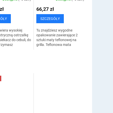
zł
66,27 zł
GÓŁY
SZCZEGÓŁY
wiera wysokiej
Tu znajdziesz wygodne
ektryczną ostrzałkę
opakowanie zawierające 2
siekacz do cebuli, do
sztuki maty teflonowej na
trzymasz
grilla. Teflonowa mata
 DOSTAWĘ.
grillowa sprawi, że Twoje
akości elektryczna
jedzenie będzie miękkie,
naostrzy...
niespalone, soczyste i...