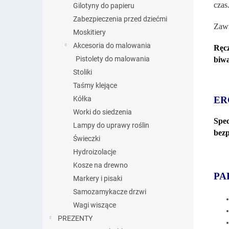
czas
Gilotyny do papieru
Zabezpieczenia przed dziećmi
Zawi
Moskitiery
Akcesoria do malowania
Ręc
Pistolety do malowania
biwa
Stoliki
Taśmy klejące
ER
Kółka
Worki do siedzenia
Spe
Lampy do uprawy roślin
bezp
Świeczki
Hydroizolacje
Kosze na drewno
PA
Markery i pisaki
Samozamykacze drzwi
Wagi wiszące
PREZENTY