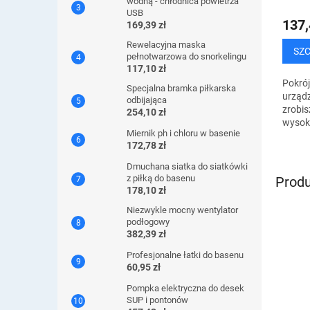
wodną - chłodnica powietrza
USB
137,
169,39 zł
Rewelacyjna maska ​​
SZ
pełnotwarzowa do snorkelingu
117,10 zł
Pokrój
Specjalna bramka piłkarska
urząd
odbijająca
zrobis
254,10 zł
wysoki
Miernik ph i chloru w basenie
pomoc
172,78 zł
swoją
niezas
Dmuchana siatka do siatkówki
z piłką do basenu
Produ
178,10 zł
Niezwykle mocny wentylator
podłogowy
382,39 zł
Profesjonalne łatki do basenu
60,95 zł
Pompka elektryczna do desek
SUP i pontonów