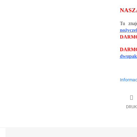
NASZ
Tu znaj
nożycze
DARM
DARM
dwupaku
Informac
DRUK