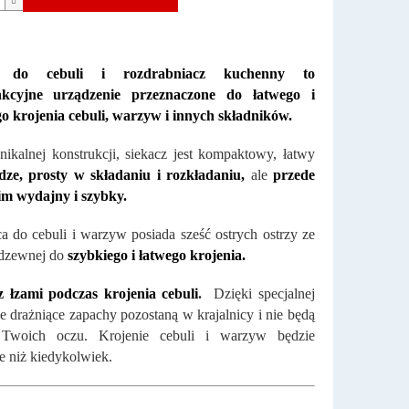
z do cebuli i rozdrabniacz kuchenny to
nkcyjne urządzenie przeznaczone do łatwego i
o krojenia cebuli, warzyw i innych składnik
ów.
nikalnej konstrukcji, siekacz jest kompaktowy, łatwy
dze, prosty w składaniu i rozkładaniu,
ale
przede
im wydajny i szybky.
ca do cebuli i warzyw posiada sześć ostrych ostrzy ze
erdzewnej do
szybkiego i łatwego krojenia.
z łzami podczas krojenia cebuli
.
Dzięki specjalnej
 drażniące zapachy pozostaną w krajalnicy i nie będą
 Twoich oczu. Krojenie cebuli i warzyw będzie
ze niż kiedykolwiek.