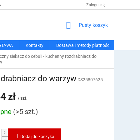
 I METODY PŁATNOŚCI
REGULAMIN ZAKUPÓW
Zaloguj się
POLITYKA PRY
KOSZYK
Pusty koszyk
STAWA
Kontakty
Dostawa i metody płatności
czny siekacz do cebuli - kuchenny rozdrabniacz do
w
ozdrabniacz do warzyw
DS25807625
4 zł
/ szt.
ępne
(>5 szt.)
owa:
Dodaj do koszyka