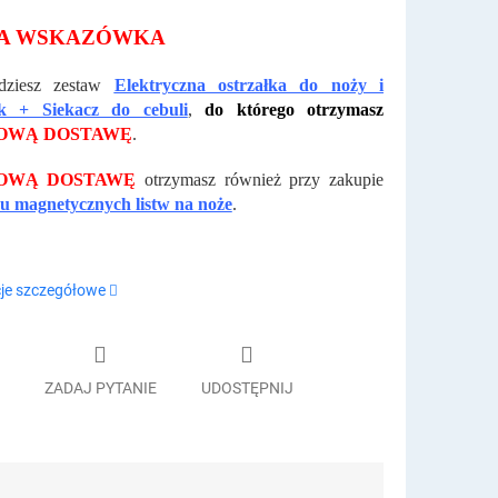
A WSKAZÓWKA
dziesz zestaw
Elektryczna ostrzałka do noży i
k + Siekacz do cebuli
,
do którego otrzymasz
OWĄ DOSTAWĘ
.
OWĄ DOSTAWĘ
otrzymasz również przy zakupie
 magnetycznych listw na noże
.
je szczegółowe
ZADAJ PYTANIE
UDOSTĘPNIJ