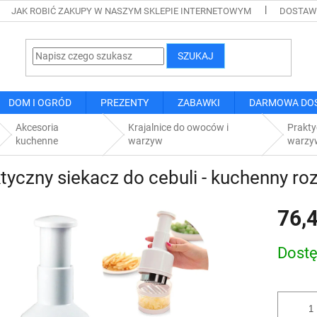
JAK ROBIĆ ZAKUPY W NASZYM SKLEPIE INTERNETOWYM
DOSTAWA
SZUKAJ
DOM I OGRÓD
PREZENTY
ZABAWKI
DARMOWA DO
Akcesoria
Krajalnice do owoców i
Prakty
kuchenne
warzyw
warzy
tyczny siekacz do cebuli - kuchenny r
76,4
Cena
Dost
jednostk