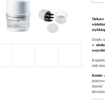
Siekac
wielofu
szybkieg
Dzięki u
w
obsłu
wszystk
Krajalni
stali ni
Koniec 
pokrywce
drażnić
łatwiejs