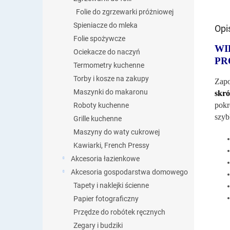
Folie do zgrzewarki próżniowej
Spieniacze do mleka
Opi
Folie spożywcze
WI
Ociekacze do naczyń
PR
Termometry kuchenne
Torby i kosze na zakupy
Zapo
Maszynki do makaronu
skró
pokr
Roboty kuchenne
szyb
Grille kuchenne
Maszyny do waty cukrowej
Kawiarki, French Pressy
Akcesoria łazienkowe
Akcesoria gospodarstwa domowego
Tapety i naklejki ścienne
Papier fotograficzny
Przędze do robótek ręcznych
Zegary i budziki