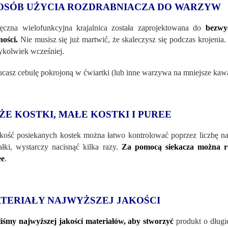
OSÓB UŻYCIA ROZDRABNIACZA DO WARZYW
ęczna wielofunkcyjna krajalnica została zaprojektowana do
bezwys
ności.
Nie musisz się już martwić, że skaleczysz się podczas krojenia. 
ykolwiek wcześniej.
casz cebulę pokrojoną w ćwiartki (lub inne warzywa na mniejsze kawał
ŻE KOSTKI, MAŁE KOSTKI I PUREE
kość posiekanych kostek można łatwo kontrolować poprzez liczbę nac
łki, wystarczy nacisnąć kilka razy.
Za pomocą siekacza można r
ee
.
TERIAŁY NAJWYŻSZEJ JAKOŚCI
iśmy najwyższej jakości materiał
ów, aby stworzyć
produkt o długi