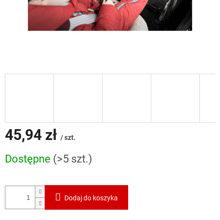
45,94 zł
/ szt.
Cena
Dostępne
(>5 szt.)
jednostkowa:
Dodaj do koszyka