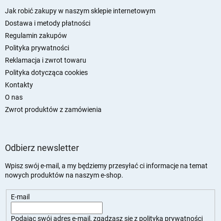
o
p
Jak robić zakupy w naszym sklepie internetowym
k
Dostawa i metody płatności
a
Regulamin zakupów
Polityka prywatności
Reklamacja i zwrot towaru
Polityka dotycząca cookies
Kontakty
O nas
Zwrot produktów z zamówienia
Odbierz newsletter
Wpisz swój e-mail, a my będziemy przesyłać ci informacje na temat
nowych produktów na naszym e-shop.
E-mail
Podając swój adres e-mail, zgadzasz się z
polityką prywatności