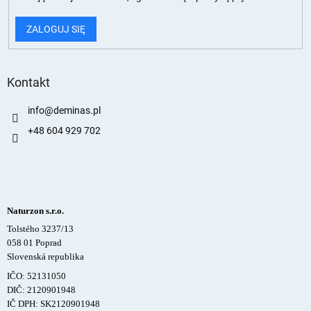
ZALOGUJ SIĘ
Kontakt
info
@
deminas.pl
+48 604 929 702
Naturzon s.r.o.
Tolstého 3237/13
058 01 Poprad
Slovenská republika
IČO: 52131050
DIČ: 2120901948
IČ DPH: SK2120901948