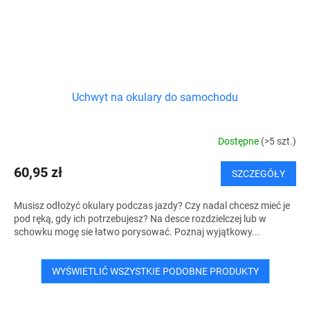
Uchwyt na okulary do samochodu
Dostępne
(>5 szt.)
60,95 zł
SZCZEGÓŁY
Musisz odłożyć okulary podczas jazdy? Czy nadal chcesz mieć je
pod ręką, gdy ich potrzebujesz? Na desce rozdzielczej lub w
schowku mogę sie łatwo porysować. Poznaj wyjątkowy...
WYŚWIETLIĆ WSZYSTKIE PODOBNE PRODUKTY