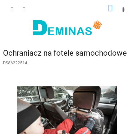
Przejść
KOSZY
do
treści
Ochraniacz na fotele samochodowe
DS86222514