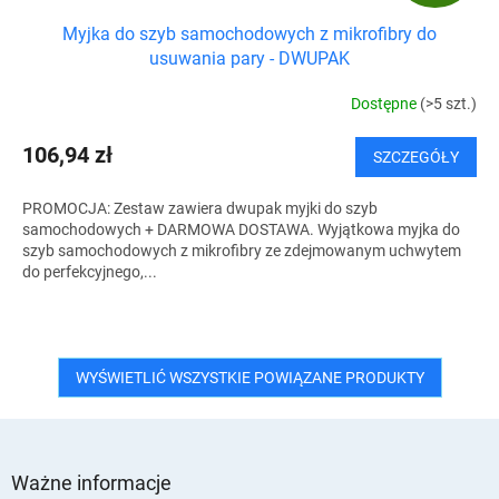
R
Myjka do szyb samochodowych z mikrofibry do
A
usuwania pary - DWUPAK
T
Dostępne
(>5 szt.)
I
106,94 zł
SZCZEGÓŁY
S
PROMOCJA: Zestaw zawiera dwupak myjki do szyb
samochodowych + DARMOWA DOSTAWA. Wyjątkowa myjka do
szyb samochodowych z mikrofibry ze zdejmowanym uchwytem
do perfekcyjnego,...
WYŚWIETLIĆ WSZYSTKIE POWIĄZANE PRODUKTY
S
t
Ważne informacje