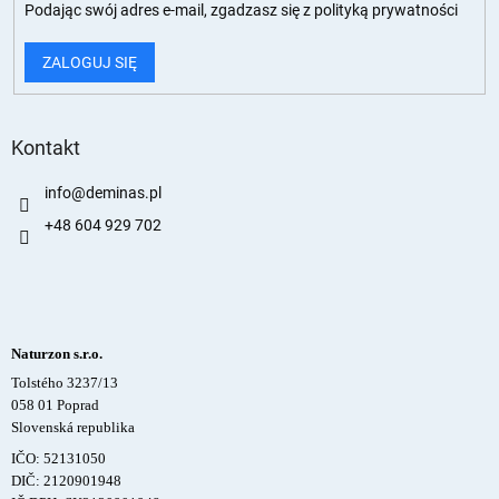
Podając swój adres e-mail, zgadzasz się z
polityką prywatności
ZALOGUJ SIĘ
Kontakt
info
@
deminas.pl
+48 604 929 702
Naturzon s.r.o.
Tolstého 3237/13
058 01 Poprad
Slovenská republika
IČO: 52131050
DIČ: 2120901948