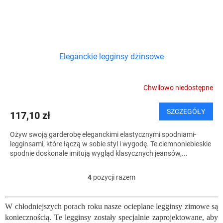
Eleganckie legginsy dżinsowe
Chwilowo niedostępne
SZCZEGÓŁY
117,10 zł
Ożyw swoją garderobę eleganckimi elastycznymi spodniami-
legginsami, które łączą w sobie styl i wygodę. Te ciemnoniebieskie
spodnie doskonale imitują wygląd klasycznych jeansów,...
4
pozycji razem
K
o
n
W chłodniejszych porach roku nasze ocieplane legginsy zimowe są
t
koniecznością. Te legginsy zostały specjalnie zaprojektowane, aby
r