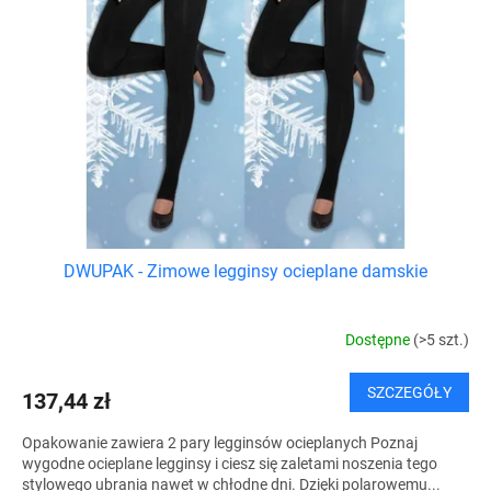
o
a
d
p
u
r
k
o
t
d
ó
u
w
k
t
ó
w
DWUPAK - Zimowe legginsy ocieplane damskie
Dostępne
(>5 szt.)
SZCZEGÓŁY
137,44 zł
Opakowanie zawiera 2 pary legginsów ocieplanych Poznaj
wygodne ocieplane legginsy i ciesz się zaletami noszenia tego
stylowego ubrania nawet w chłodne dni. Dzięki polarowemu...