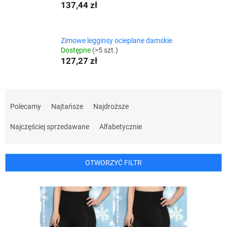
137,44 zł
Zimowe legginsy ocieplane damskie
Dostępne
(>5 szt.)
127,27 zł
S
o
Polecamy
Najtańsze
Najdroższe
r
t
Najczęściej sprzedawane
Alfabetycznie
o
w
a
OTWORZYĆ FILTR
n
i
L
e
i
p
s
r
t