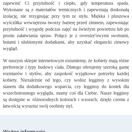
o
zapewnić Ci przytulność i ciepło, gdy temperatura spada.
l
Wykonane są z materiałów termicznych i zapewniają doskonałą
k
izolację, nie rezygnując przy tym ze stylu. Miękka i pluszowa
i
wyściółka wewnętrzna tworzy barierę przed zimnem, zapewniając
l
przytulność i wygodę podczas zajęć na świeżym powietrzu lub po
i
prostu załatwiania spraw. Połącz je z oversize'owymi swetrami,
s
butami i ulubionymi dodatkami, aby uzyskać elegancki zimowy
t
y
wygląd.
W naszym sklepie internetowym rozumiemy, że kobiety mają różne
preferencje i typy budowy ciała. Dlatego oferujemy szeroką gamę
rozmiarów i stylów, aby zaspokoić wyjątkowe potrzeby każdej
kobiety. Niezależnie od tego, czy wolisz legginsy z wysokim
stanem dla dodatkowego wsparcia, czy legginsy do kostek dla
wszechstronnego wyglądu, mamy coś dla Ciebie. Nasze legginsy
są dostępne w różnorodnych kolorach i wzorach, dzięki czemu z
łatwością wyrazisz swój osobisty styl.
S
t
Ważne informacje