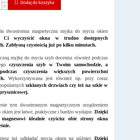
Dodaj do koszyka
ła dwustronna magnetyczna myjka do mycia okien
 Ci wyczyścić okna w trudno dostępnych
h. Zabłysną czystością już po kilku minutach.
czną myjkę do mycia szyb docenisz również podczas
nego
czyszczenia szyb w Twoim samochodzie, a
podczas czyszczenia większych powierzchni
ch.
Wykorzystywana jest również np. przy coraz
 popularnych
szklanych drzwiach czy też na szkle w
prysznicowej.
enie tym dwustronnym magnetycznym urządzeniem
 okien jest łatwe, praktyczne i bardzo wydajne.
Dzięki
 magnesowi idealnie czyścisz obie strony okna
śnie.
ziesz już odkładać mycia okien na później.
Dzięki