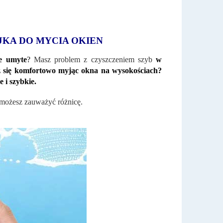
KA DO MYCIA OKIEN
e umyte
?
Masz problem z czyszczeniem szyb
w
sz się komfortowo myjąc okna
na wysokościach?
 i szybkie.
u możesz zauważyć różnicę.