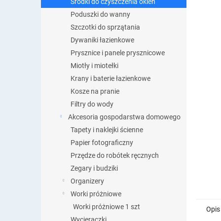
Środki do czyszczenia okien
Poduszki do wanny
Szczotki do sprzątania
Dywaniki łazienkowe
Prysznice i panele prysznicowe
Miotły i miotełki
Krany i baterie łazienkowe
Kosze na pranie
Filtry do wody
Akcesoria gospodarstwa domowego
Tapety i naklejki ścienne
Papier fotograficzny
Przędze do robótek ręcznych
Zegary i budziki
Organizery
Worki próżniowe
Worki próżniowe 1 szt
Opis
Wycieraczki