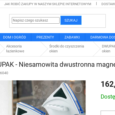
JAK ROBIĆ ZAKUPY W NASZYM SKLEPIE INTERNETOWYM
DOSTAWA
SZUKAJ
DOM I OGRÓD
PREZENTY
ZABAWKI
DARMOWA DO
Akcesoria
Środki do czyszczenia
DWUPAK 
łazienkowe
okien
okien
PAK - Niesamowita dwustronna magnet
6040
162
Cena
Dost
jednostk