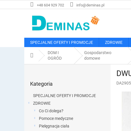
Przejść
+48 604 929 702
info@deminas.pl
do
treści
SPECJALNE OFERTY I PROMOCJE
ZDROWIE
DOM I
Gospodarstwo
Home
OGRÓD
domowe
P
DWU
a
Pominąć
s
Kategoria
DA2905
kategorie
e
k
SPECJALNE OFERTY I PROMOCJE
b
ZDROWIE
o
Co Ci dolega?
c
z
Pomoce medyczne
n
Pielęgnacja ciała