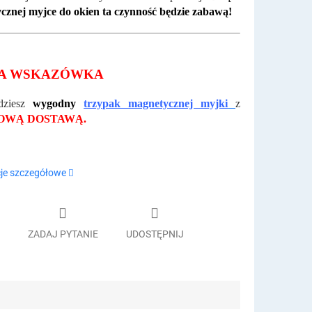
cznej myjce do okien ta czynność będzie zabawą!
A WSKAZÓWKA
dziesz
wygodny
trzypak magnetycznej myjki
z
WĄ DOSTAWĄ.
je szczegółowe
ZADAJ PYTANIE
UDOSTĘPNIJ