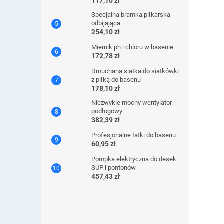
117,10 zł
Specjalna bramka piłkarska
odbijająca
254,10 zł
Miernik ph i chloru w basenie
172,78 zł
Dmuchana siatka do siatkówki
z piłką do basenu
178,10 zł
Niezwykle mocny wentylator
podłogowy
382,39 zł
Profesjonalne łatki do basenu
60,95 zł
Pompka elektryczna do desek
SUP i pontonów
457,43 zł