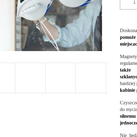
Doskona
pomoże
miejscac
Magnety
regular
także 
szklany
bardziej
kabinie 
Czyszcz
do mycia
silnemu
jednocze
Nie będ