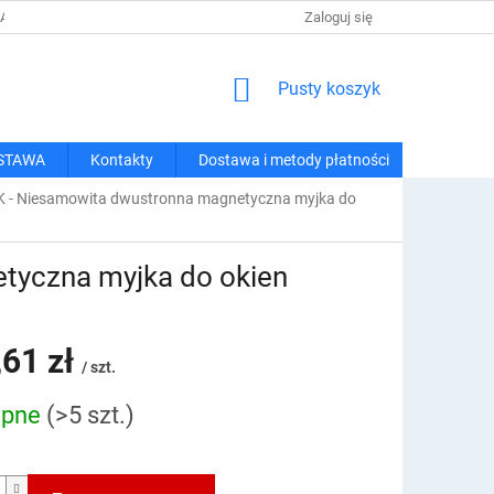
 I METODY PŁATNOŚCI
REGULAMIN ZAKUPÓW
Zaloguj się
POLITYKA PRY
KOSZYK
Pusty koszyk
STAWA
Kontakty
Dostawa i metody płatności
- Niesamowita dwustronna magnetyczna myjka do
yczna myjka do okien
,61 zł
/ szt.
ępne
(>5 szt.)
owa: