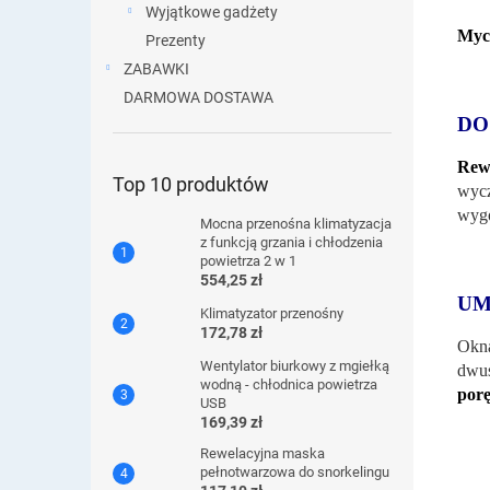
Wyjątkowe gadżety
Myci
Prezenty
ZABAWKI
DARMOWA DOSTAWA
DO
Rew
Top 10 produktów
wycz
wygo
Mocna przenośna klimatyzacja
z funkcją grzania i chłodzenia
powietrza 2 w 1
554,25 zł
UM
Klimatyzator przenośny
172,78 zł
Okna
Wentylator biurkowy z mgiełką
dwus
wodną - chłodnica powietrza
porę
USB
169,39 zł
Rewelacyjna maska ​​
pełnotwarzowa do snorkelingu