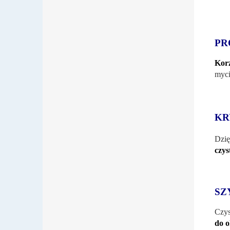
PR
Korz
myci
KR
Dzię
czys
SZ
Czys
do o