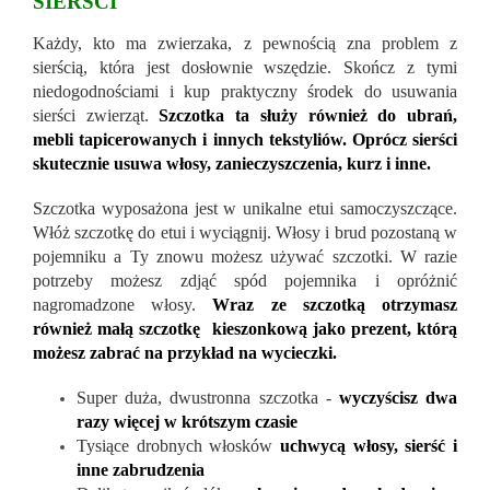
SIERŚCI
Każdy, kto ma zwierzaka, z pewnością zna problem z
sierścią, która jest dosłownie wszędzie. Skończ z tymi
niedogodnościami i kup praktyczny środek do usuwania
sierści zwierząt.
Szczotka ta służy również do ubrań,
mebli tapicerowanych i innych tekstyliów. Oprócz sierści
skutecznie usuwa włosy, zanieczyszczenia, kurz i inne.
Szczotka wyposażona jest w unikalne etui samoczyszczące.
Włóż szczotkę do etui i wyciągnij. Włosy i brud pozostaną w
pojemniku a Ty znowu możesz używać szczotki. W razie
potrzeby możesz zdjąć spód pojemnika i opróżnić
nagromadzone włosy.
Wraz ze szczotką otrzymasz
również małą szczotkę kieszonkową jako prezent, którą
możesz zabrać na przykład na wycieczki.
Super duża, dwustronna szczotka -
wyczyścisz dwa
razy więcej w krótszym czasie
Tysiące drobnych włosków
uchwycą włosy, sierść i
inne zabrudzenia