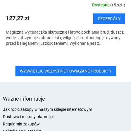
Dostępne
(>5 szt.)
127,27 zł
SZCZEGÓŁY
Magiczna wycieraczka skutecznie i łatwo pochłania brud, tłuszcz,
wodę, zatrzymuje zabrudzenia, wilgoć, chroni podłogę i dywany
przed bałaganem i uszkodzeniami. Wykonana jest z...
WYŚWIETLIĆ WSZYSTKIE POWIĄZANE PRODUKTY
S
t
Ważne informacje
o
p
Jak robić zakupy w naszym sklepie internetowym
k
Dostawa i metody płatności
a
Regulamin zakupów