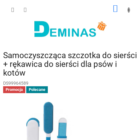
Przejść
KOSZY
do
treści
Samoczyszcząca szczotka do sierści
+ rękawica do sierści dla psów i
kotów
DS99964589
Promocja
Polecane