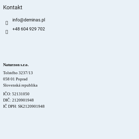
Kontakt
info
@
deminas.pl
+48 604 929 702
Naturzon s.r.o.
Tolstého 3237/13
058 01 Poprad
Slovenská republika
IČO: 52131050
DIČ: 2120901948
IČ DPH: SK2120901948