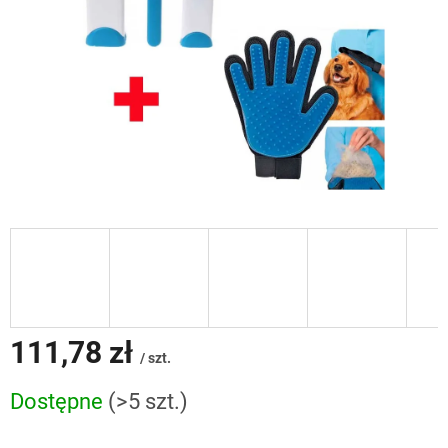
111,78 zł
/ szt.
Cena
Dostępne
(>5 szt.)
jednostkowa: